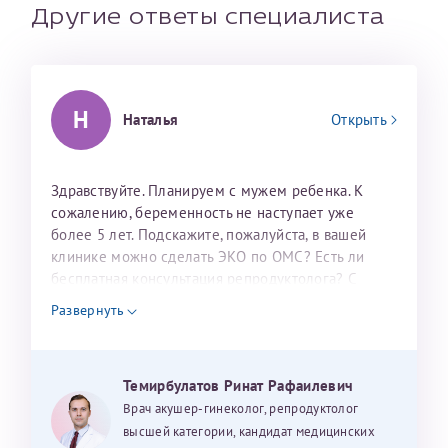
налогоплательщика* (основной разворот с фотографией,
Другие ответы специалиста
вашими данными и местом выдачи)
Н
Наталья
Открыть
Здравствуйте. Планируем с мужем ребенка. К
сожалению, беременность не наступает уже
более 5 лет. Подскажите, пожалуйста, в вашей
клинике можно сделать ЭКО по ОМС? Есть ли
Александра
бесплатная консультация репродуктолога? С
уважением, Наталья Баранова.
Развернуть
Хотелось бы выразить благодарность Темирбулатову
Ринату Рафаильевичу. Словами не описать, на сколько
Темирбулатов Ринат Рафаилевич
мы ему благодарны. Благодаря ему мы стали
Врач акушер-гинеколог, репродуктолог
счастливыми родителями доченьки, которой
высшей категории, кандидат медицинских
Нажимая кнопку "Отправить" соглашаюсь с
Политикой