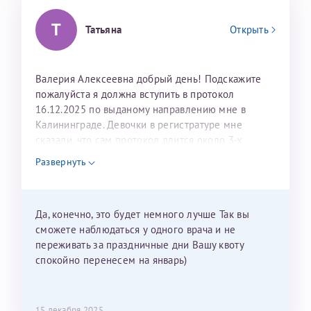
Т
Татьяна
Открыть
Валерия Алексеевна добрый день! Подскажите
пожалуйста я должна вступить в протокол
16.12.2025 по выданому направлению мне в
Калининграде. Девочки в регистратуре мне
сказали, что сам протокол длится около 3-х
недель и 3 недели я должна находится в Питере.
Развернуть
Можно мне новый год провести в Калининграде и
приехать к Вам в январе? Будут ли действовать
мои направления?
Да, конечно, это будет немного лучше Так вы
сможете наблюдаться у одного врача и не
переживать за праздничные дни Вашу квоту
спокойно перенесем на январь)
15 декабря 2025