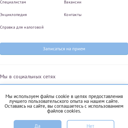
Специалистам
Вакансии
Энциклопедия
Контакты
Справка для налоговой
Записаться на прием
Мы в социальных сетях
Мы используем файлы cookie в целях предоставления
Вконтакте
Одноклассники
Яндекс.Дзен
Telegram
Max
лучшего пользовательского опыта на нашем сайте.
Оставаясь на сайте, вы соглашаетесь с
использованием
файлов cookies
.
ЗАПИСЬ
Комендантский проспект, 53/1A
Да
Нет