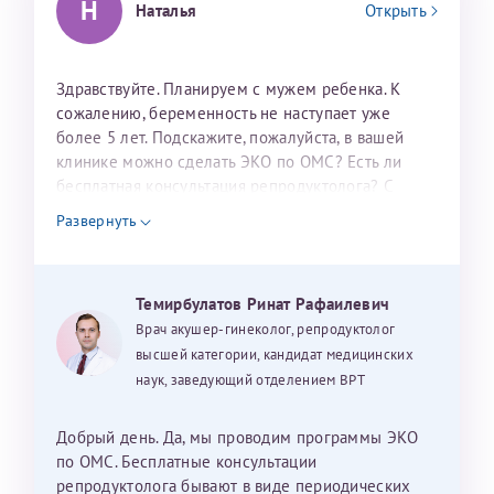
Н
Наталья
Открыть
налогоплательщика* (основной разворот с фотографией,
вашими данными и местом выдачи)
Здравствуйте. Планируем с мужем ребенка. К
сожалению, беременность не наступает уже
более 5 лет. Подскажите, пожалуйста, в вашей
клинике можно сделать ЭКО по ОМС? Есть ли
бесплатная консультация репродуктолога? С
уважением, Наталья Баранова.
Развернуть
Александра
Темирбулатов Ринат Рафаилевич
Врач акушер-гинеколог, репродуктолог
Хотелось бы выразить благодарность Темирбулатову
высшей категории, кандидат медицинских
Ринату Рафаильевичу. Словами не описать, на сколько
наук, заведующий отделением ВРТ
мы ему благодарны. Благодаря ему мы стали
счастливыми родителями доченьки, которой
исполнилось вчера пол года. Ринат Рафаильевич
Добрый день. Да, мы проводим программы ЭКО
волшебник, который исполнил нашу очень давнюю
по ОМС. Бесплатные консультации
мечту. Забеременеть не получалось на протяжении
репродуктолога бывают в виде периодических
Нажимая кнопку "Отправить" соглашаюсь с
Политикой