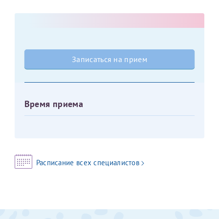
Оставить отзыв
Принимаю условия
Соглашения на обработку
Отчество*
персональных данных
Записаться на прием
Записаться на прием
Дата рождения*
Время приема
Для предоставления в налоговые органы Российской
Федерации, выписать ее на имя:
Фамилия*
Расписание всех специалистов
Имя*