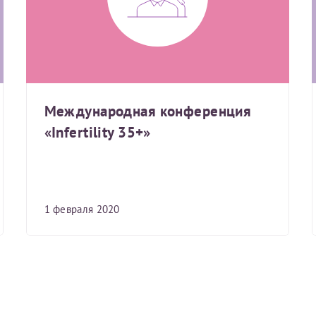
Получение справки
Лично в кассе центра
Международная конференция
Прислать на эл. почту
«Infertility 35+»
Направить справку сразу в ИФНС
(упрощенный порядок возврата НДФЛ с 2024 г.)
1 февраля 2020
Электронная почта*