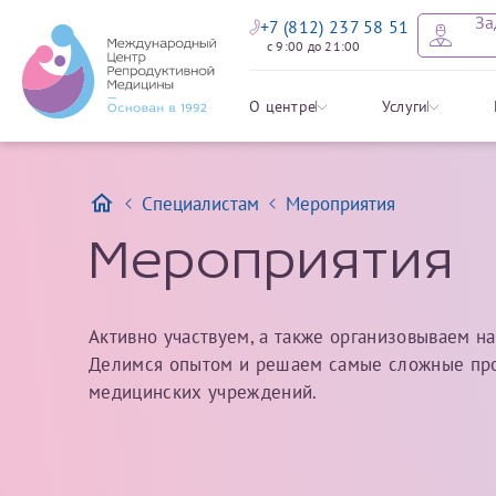
За
+7 (812) 237 58 51
с 9:00 до 21:00
Записать
Задать в
Заявление 
О центре
Услуги
налоговых
Специалистам
Мероприятия
Уважаемые пациенты! 
Имя*
Мы рады приветст
ответы на интере
органов ознакомьтесь,
Мероприятия
социальный налоговый
Мы просим вас не
Ознакомить
информацию о сос
Отчество*
Активно участвуем, а также организовываем н
анонимность и за
Делимся опытом и решаем самые сложные про
условия мы не см
медицинских учреждений.
Наши специалист
Фамилия*
на основе ваших 
Срок подготовки доку
можно скорее.