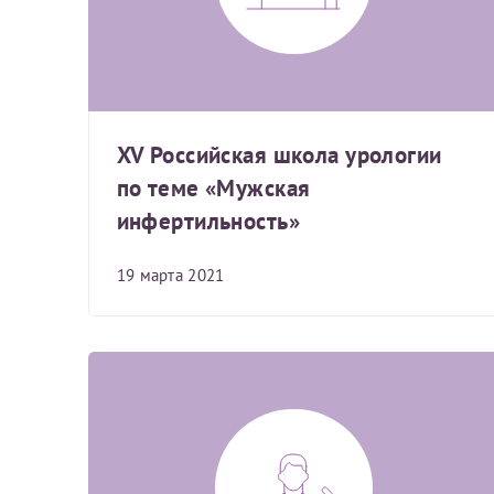
Фамилия*
Или введите его имя
Отчество*
XV Российская школа урологии
Принимаю усл
по теме «Мужская
инфертильность»
19 марта 2021
Фамилия*
Отчество*