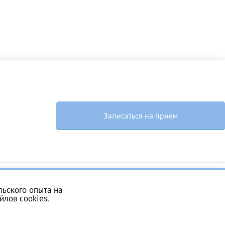
Записаться на прием
ь с
ьского опыта на
йлов cookies
.
Комендантский проспект, 53/1A