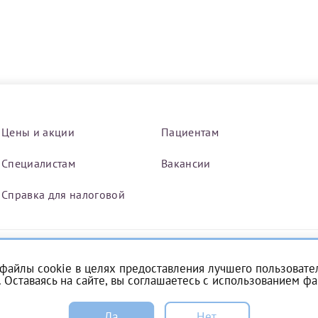
Цены и акции
Пациентам
Специалистам
Вакансии
Справка для налоговой
Нажимая кнопку "Отправить" соглашаюс
Политикой конфиденциальности
й информации в электронной форме (в том числе персональных данных) по открытым
файлы cookie в целях предоставления лучшего пользовател
 Оставаясь на сайте, вы соглашаетесь с
использованием фа
Да
Нет