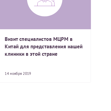
Визит специалистов МЦРМ в
Китай для представления нашей
клиники в этой стране
14 ноября 2019
скан 2-3 страниц паспорта пациента и налогоплательщика* (основной разворот с фотографией, вашими данными и местом выдачи)