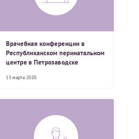
Врачебная конференции в
аться на прием
Республиканском перинатальном
центре в Петрозаводске
Для предоставления в налоговые органы Российской Федерации, выписать ее на имя:
13 марта 2020