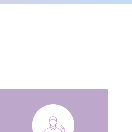
Далее
После отправки
оплательщика не
кой заявки.
м
там: