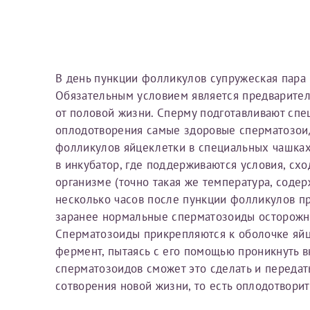
Вы можете оформить справку как для с
своим родителям).
Электронная почта*
Я подтверждаю,
Справка готовится
стр
В день пункции фолликулов супружеская пара 
готового документа
из
Обязательным условием является предварите
Номер телефона*
выполняются
. Пожалу
от половой жизни. Сперму подготавливают спе
оплодотворения самые здоровые сперматозои
фолликулов яйцеклетки в специальных чашка
После отправки заявки вы 
в инкубатор, где поддерживаются условия, сх
«
Заявка на справку пр
Номер медицинской
организме (точно такая же температура, содер
уточнения информации
несколько часов после пункции фолликулов п
заранее нормальные сперматозоиды осторожно
Сперматозоиды прикрепляются к оболочке яй
Сдать спермог
фермент, пытаясь с его помощью проникнуть вн
Заявление
сперматозоидов сможет это сделать и передат
Выберите специально
сотворения новой жизни, то есть оплодотворит
Прошу выдать справку