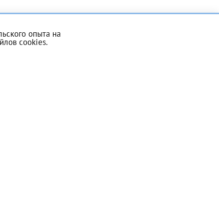
ьского опыта на
йлов cookies
.
Записаться на прием
скан 2-3 страниц паспорта пациента и налогоплательщика* (основной разворот с фотографией, вашими данными и местом выдачи)