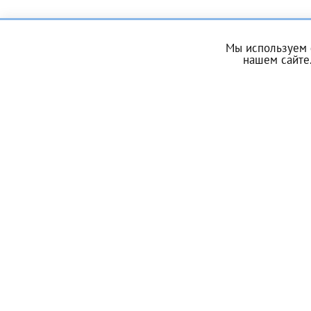
За год/годы
Мы используем 
нашем сайте.
2022
ЗАПИСЬ
2023
2024
О центре
Услуги
2025
ЭКО по ОМС
Донорам
Энциклопедия
Контакты
Телефон*
Мы в социальных сетях