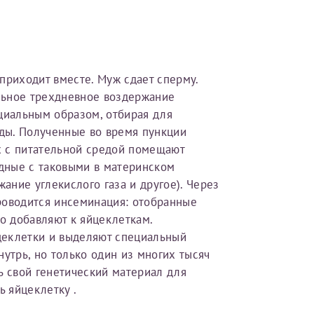
ебя, так и для членов семьи (супругу/супруге, детям до 18 лет,
 что ознакомился с уведомлением, приведённым выше.
ого по данным
, указанным в вашем первом заявлении. 
приходит вместе. Муж сдает сперму.
менения и переоформление справки на другого налог
льное трехдневное воздержание
йста, внимательно проверяйте все данные перед отправ
циальным образом, отбирая для
ды. Полученные во время пункции
х с питательной средой помещают
получите письмо на указанную электронную почту с подтверждение
одные с таковыми в материнском
инята
». Если письмо не поступит, пожалуйста, свяжитесь с МЦРМ для
 карты МЦРМ
жание углекислого газа и другое). Через
.
роводится инсеминация: отобранные
 добавляют к яйцеклеткам.
цеклетки и выделяют специальный
рамму
утрь, но только один из многих тысяч
ь свой генетический материал для
сть врача
ь яйцеклетку .
 об оказанных медицинских услугах следующим пациен