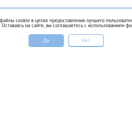
Получение справки
файлы cookie в целях предоставления лучшего пользовател
 Оставаясь на сайте, вы соглашаетесь с
использованием фа
Лично в кассе центра
Да
Нет
Прислать на эл. почту
Цены и акции
Пациентам
Направить справку сразу в ИФНС
Специалистам
Вакансии
(упрощенный порядок возврата НДФЛ с 2024 г.)
Справка для налоговой
Электронная почта*