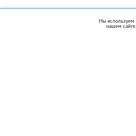
За год/годы
Мы используем 
нашем сайте.
2022
ЗАПИСЬ
2023
2024
О центре
Услуги
2025
ЭКО по ОМС
Донорам
Энциклопедия
Контакты
Телефон*
Мы в социальных сетях