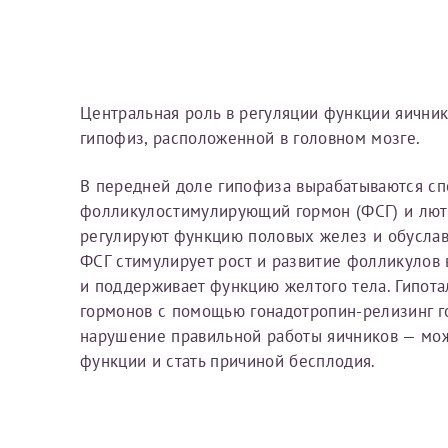
Вы можете оформить справку как для с
своим родителям).
Электронная почта*
Я подтверждаю,
Справка готовится
стр
Центральная роль в регуляции функции яични
готового документа
из
гипофиз, расположенной в головном мозге.
Номер телефона*
выполняются
. Пожалу
В передней доле гипофиза вы­рабатываются сп
фоллику­лостимулирующий гормон (ФСГ) и лют
После отправки заявки вы 
регулируют функцию половых желез и обуслав
«
Заявка на справку пр
Номер медицинской
ФСГ стимулиру­ет рост и развитие фолликулов 
уточнения информации
и поддерживает функцию желтого тела. Гипота
гормонов с помо­щью гонадотропин-релизинг го
нарушение правильной работы яичников — мож
Сдать спермог
функции и стать причиной бесплодия.
Заявление
Выберите специально
Прошу выдать справку