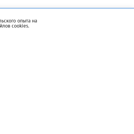
ьского опыта на
йлов cookies
.
Записаться на прием
скан 2-3 страниц паспорта пациента и налогоплательщика* (основной разворот с фотографией, вашими данными и местом выдачи)