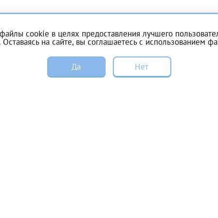
Получение справки
файлы cookie в целях предоставления лучшего пользовател
 Оставаясь на сайте, вы соглашаетесь с
использованием фа
Лично в кассе центра
Да
Нет
Прислать на эл. почту
Цены и акции
Пациентам
Направить справку сразу в ИФНС
Специалистам
Вакансии
(упрощенный порядок возврата НДФЛ с 2024 г.)
Справка для налоговой
Электронная почта*