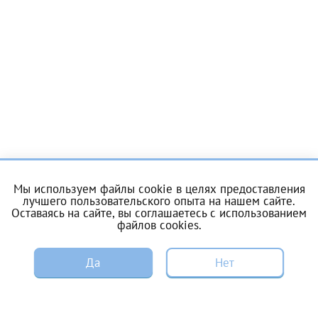
Отчество*
ИНН Налогоплательщика*
налогоплательщик, тот, кто будет получать вычет - ФИО
налогоплательщика
Мы используем файлы cookie в целях предоставления
За год/годы
лучшего пользовательского опыта на нашем сайте.
Оставаясь на сайте, вы соглашаетесь с
использованием
2022
файлов cookies
.
О центре
Услуги
2023
ЗАПИСЬ
Да
Нет
2024
Цены и акции
Пациентам
2025
ЭКО по ОМС
Донорам