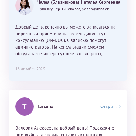
Могу ли я записаться к вам и обсудить
Чалая (Близнюкова) Наталья Сергеевна
Темирбулатов Ринат Рафаилевич
дальнейшие действия для программы эко
Врач акушер-гинеколог, репродуктолог
Репродуктологи
Добрый день, конечно вы можете записаться на
26 июля 2026
первичный прием или на телемедицинскую
консультацию (ON-DOC). С записью помогут
администраторы. На консультации сможем
обсудить все интересующие вас вопросы,
составить план подготовки и лечения.
18 декабря 2025
Т
Татьяна
Открыть
Валерия Алексеевна добрый день! Подскажите
пожалуйста я должна вступить в протокол