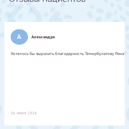
Получение справки
Лично в кассе центра
А
Александра
Прислать на эл. почту
Направить справку сразу в ИФНС
Хотелось бы выразить благодарность Темирбулатову Ринату 
(упрощенный порядок возврата НДФЛ с 2024 г.)
Телефон*
Электронная почта*
26 июля 2026
скан 2-3 страниц паспорта пациента и