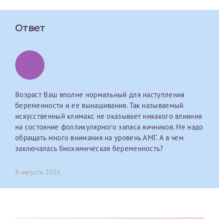
Оставить отзыв
Ответ
Принимаю условия
Соглашения на обработку
Отчество*
персональных данных
Записаться на прием
Дата рождения*
Возраст Ваш вполне нормальный для наступления
беременности и ее вынашивания. Так называемый
искусственный климакс не оказывает никакого влияния
на состояние фолликулярного запаса яичников. Не надо
Для предоставления в налоговые органы Российской
обращать много внимания на уровень АМГ. А в чем
Федерации, выписать ее на имя:
заключалась биохимическая беременность?
Фамилия*
8 августа 2026
Имя*