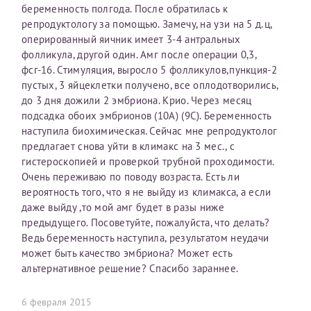
беременность полгода. После обратилась к
первом заявлении. После отправки готового документа
О каком враче расскажете?
Электронная почта*
Наши специалисты готовы помочь вам, предоставив
репродуктологу за помощью. Замечу, на узи на 5 д.ц,
изменения и переоформление справки на другого
общую информацию и рекомендации на основе
оперированный яичник имеет 3-4 антральных
налогоплательщика не выполняются
. Пожалуйста,
ваших вопросов. Задайте ваш вопрос,
фолликула, другой один. Амг после операции 0,3,
внимательно проверяйте все данные перед отправкой
и мы постараемся ответить на него как можно
Ваш отзыв
фсг-16. Стимуляция, выросло 5 фолликулов,пункция-2
заявки.
скорее.
Номер телефона*
пустых, 3 яйцеклетки получено, все оплодотворились,
до 3 дня дожили 2 эмбриона. Крио. Через месяц
После отправки заявки вы получите письмо на указанную
Я подтверждаю, что ознакомился с уведомлением,
подсадка обоих эмбрионов (10А) (9С). Беременность
электронную почту с подтверждением «
Заявка на справку
приведённым выше.
наступила биохимическая. Сейчас мне репродуктолог
принята
». Если письмо не поступит, пожалуйста, свяжитесь
Номер медицинской карты МЦРМ
предлагает снова уйти в климакс на 3 мес., с
с МЦРМ для уточнения информации.
Далее
гистероскопией и проверкой трубной проходимости.
Очень переживаю по поводу возраста. Есть ли
Заявление
вероятность того, что я не выйду из климакса, а если
даже выйду ,то мой амг будет в разы ниже
Сдать спермограмму
Прошу выдать справку об оказанных медицинских услугах
предыдущего. Посоветуйте, пожалуйста, что делать?
следующим пациентам:
Прикрепить файлы
Ведь беременность наступила, результатом неудачи
Выберите специальность врача
может быть качество эмбриона? Может есть
Фамилия*
альтернативное решение? Спасибо зараннее.
Или введите его имя
Принимаю условия
Соглашения на обработку
6 февраля 2015
Имя*
персональных данных