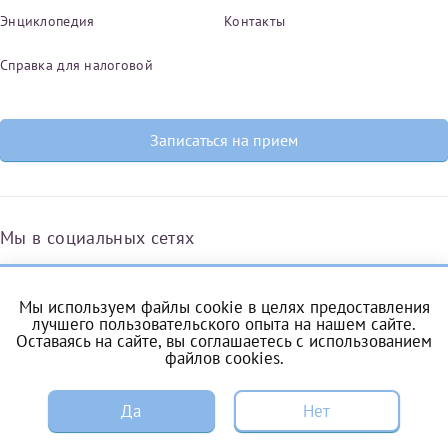
Энциклопедия
Контакты
Справка для налоговой
Записаться на прием
Мы в социальных сетях
Мы используем файлы cookie в целях предоставления
Вконтакте
Одноклассники
Яндекс.Дзен
Telegram
Max
лучшего пользовательского опыта на нашем сайте.
Оставаясь на сайте, вы соглашаетесь с
использованием
файлов cookies
.
ЗАПИСЬ
Комендантский проспект, 53/1A
Да
Нет