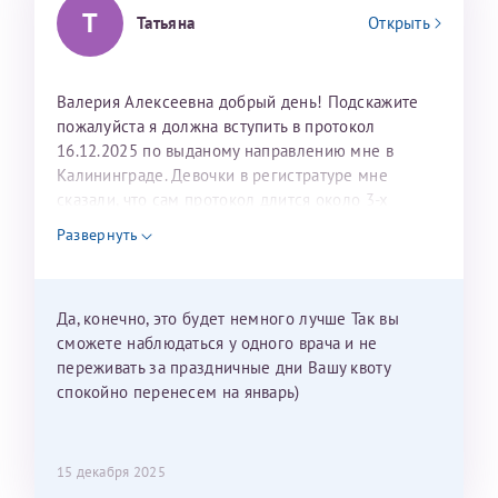
Т
Татьяна
Открыть
Валерия Алексеевна добрый день! Подскажите
пожалуйста я должна вступить в протокол
16.12.2025 по выданому направлению мне в
Калининграде. Девочки в регистратуре мне
сказали, что сам протокол длится около 3-х
недель и 3 недели я должна находится в Питере.
Развернуть
Можно мне новый год провести в Калининграде и
приехать к Вам в январе? Будут ли действовать
мои направления?
Да, конечно, это будет немного лучше Так вы
сможете наблюдаться у одного врача и не
переживать за праздничные дни Вашу квоту
спокойно перенесем на январь)
15 декабря 2025