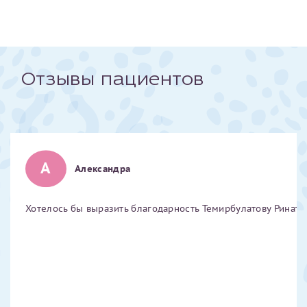
Отчество*
ИНН Налогоплательщика*
Отзывы пациентов
налогоплательщик, тот, кто будет получать вычет - ФИО
налогоплательщика
А
Александра
За год/годы
Хотелось бы выразить благодарность Темирбулатову Ринату 
2022
2023
2024
2025