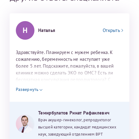
налогоплательщика* (основной разворот с фотографией,
вашими данными и местом выдачи)
Н
Наталья
Открыть
Здравствуйте. Планируем с мужем ребенка. К
сожалению, беременность не наступает уже
более 5 лет. Подскажите, пожалуйста, в вашей
клинике можно сделать ЭКО по ОМС? Есть ли
Александра
бесплатная консультация репродуктолога? С
уважением, Наталья Баранова.
Развернуть
Хотелось бы выразить благодарность Темирбулатову
Темирбулатов Ринат Рафаилевич
Ринату Рафаильевичу. Словами не описать, на сколько
Врач акушер-гинеколог, репродуктолог
мы ему благодарны. Благодаря ему мы стали
высшей категории, кандидат медицинских
счастливыми родителями доченьки, которой
наук, заведующий отделением ВРТ
исполнилось вчера пол года. Ринат Рафаильевич
Нажимая кнопку "Отправить" соглашаюсь с
Политикой