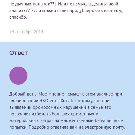
неудачных попыток??? Или нет смысла делать такой
первом заявлении. После отправки готового документа
О каком враче расскажете?
Электронная почта*
Наши специалисты готовы помочь вам, предоставив
анализ??? Если можно ответ продублировать на почту,
изменения и переоформление справки на другого
общую информацию и рекомендации на основе
спасибо.
налогоплательщика не выполняются
. Пожалуйста,
ваших вопросов. Задайте ваш вопрос,
внимательно проверяйте все данные перед отправкой
и мы постараемся ответить на него как можно
Ваш отзыв
заявки.
24 сентября 2014
скорее.
Номер телефона*
После отправки заявки вы получите письмо на указанную
Я подтверждаю, что ознакомился с уведомлением,
электронную почту с подтверждением «
Заявка на справку
приведённым выше.
Ответ
принята
». Если письмо не поступит, пожалуйста, свяжитесь
Номер медицинской карты МЦРМ
с МЦРМ для уточнения информации.
Далее
Заявление
Сдать спермограмму
Прошу выдать справку об оказанных медицинских услугах
Добрый день. Мое мнение - смысл в этом анализе при
следующим пациентам:
планировании ЭКО есть. Хотя бы потому, что при
Прикрепить файлы
Выберите специальность врача
выявлении хромосомных нарушений в семье это
Фамилия*
позволяет избежать больших временных и
материальных затрат на множественные безуспешные
Или введите его имя
попытки. Подробно ответила вам на электронную почту.
Принимаю условия
Соглашения на обработку
Имя*
персональных данных