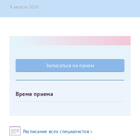
9 августа 2026
Оставить отзыв
Принимаю условия
Соглашения на обработку
Отчество*
персональных данных
Записаться на прием
Дата рождения*
Записаться на прием
Для предоставления в налоговые органы Российской
Федерации, выписать ее на имя:
Время приема
Фамилия*
Имя*
Расписание всех специалистов