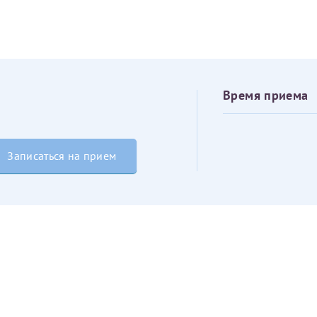
овия
Соглашения на обработку персональных данных
Имя*
Дата рождения*
Время приема
Запис
овия
Соглашения на обработку персональных данных
Записаться на прием
Имя*
ИНН Налогоплательщика*
налогоплательщик, тот, кто будет получать вычет - ФИО налогоплательщика