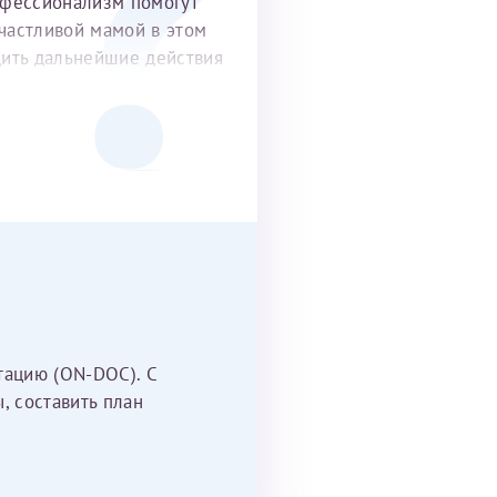
офессионализм помогут
частливой мамой в этом
удить дальнейшие действия
тацию (ON-DOC). С
, составить план