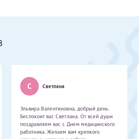
Получение справки
Лично в кассе центра
в
Прислать на эл. почту
Направить справку сразу в ИФНС
(упрощенный порядок возврата НДФЛ с 2024 г.)
С
Светлана
Электронная почта*
Эльвира Валентиновна, добрый день.
Беспокоит вас Светлана. От всей души
поздравляем вас с Днем медицинского
работника. Желаем вам крепкого