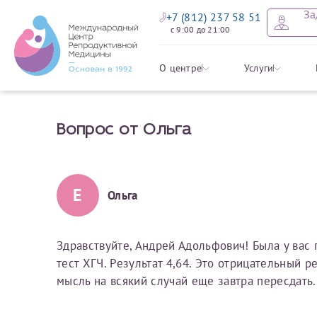
За
+7 (812) 237 58 51
с 9:00 до 21:00
Оставить
Записать
Задать в
Заявление 
О центре
Услуги
налоговых
Вопрос от Ольга
Уважаемые пациенты! 
Ваше имя
Имя*
Мы рады приветст
ответы на интере
органов ознакомьтесь,
социальный налоговый
Мы просим вас не
Е
Ольга
Ознакомить
информацию о сос
Фамилия
Отчество*
анонимность и за
условия мы не см
Здравствуйте, Андрей Адольфович! Была у вас 
тест ХГЧ. Результат 4,64. Это отрицательный 
Наши специалист
Электронная почта
Фамилия*
мысль на всякий случай еще завтра пересдать.
на основе ваших 
Срок подготовки доку
можно скорее.