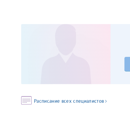
Принимаю усл
Фамилия*
Или введите его имя
Отчество*
Принимаю усл
Фамилия*
Расписание всех специалистов
Отчество*