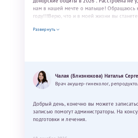
донорские ооциты в 2026 . Расстроена не 
нам в нашей мечте о малыше! Обращаюсь к 
году!!!Верю, что и в моей жизни вы станет
для программы эко
Развернуть
Чалая (Близнюкова) Наталья Серг
Врач акушер-гинеколог, репродукто
Добрый день, конечно вы можете записать
записью помогут администраторы. На консу
подготовки и лечения.