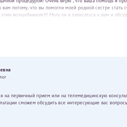
удачной процедурой! Очень верю , что ваша помощь и пр
вам потому, что вы помогли моей родной сестре стать с
е этим волшебником!!! Могу ли я записаться к вам и обс
еевна
лог
ся на первичный прием или на телемедицинскую консуль
льтации сможем обсудить все интересующие вас вопросы