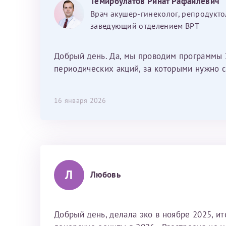
Темирбулатов Ринат Рафаилевич
Наталью Викторовну. Тоже очень
Врач акушер-гинеколог, репродукто
душевный человек. С ней общение
заведующий отделением ВРТ
было, как с давней знакомой, очень
лёгкое и простое. Вообще в данной
клинике весь персонал очень вежливый
Добрый день. Да, мы проводим программы 
и чуткий, прям приятно находиться. Мы
периодических акций, за которыми нужно с
собираемся туда ещё за вторым
ребёнком, и конечно же только к Ринату
16 января 2026
Рафаильевичу, нашему волшебнику, без
каких либо сомнений.
Л
Любовь
Добрый день, делала эко в ноябре 2025, и