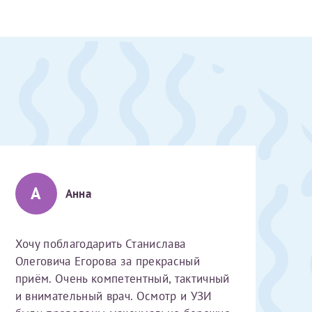
А
Анна
Хочу поблагодарить Станислава
Олеговича Егорова за прекрасный
приём. Очень компетентный, тактичный
скан 2-3 страниц паспорта пациента и налогоплательщика* (основной разворот с фотографией, вашими данными и местом выдачи)
и внимательный врач. Осмотр и УЗИ