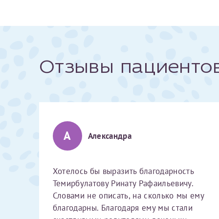
За год/годы
2022
Отзывы пациенто
2023
2024
2025
А
Александра
Телефон*
Хотелось бы выразить благодарность
Темирбулатову Ринату Рафаильевичу.
Словами не описать, на сколько мы ему
благодарны. Благодаря ему мы стали