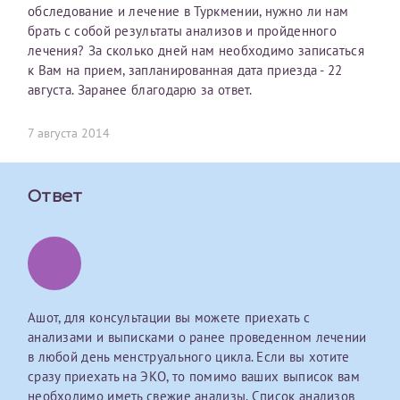
обследование и лечение в Туркмении, нужно ли нам
первом заявлении. После отправки готового документа
О каком враче расскажете?
Электронная почта*
Наши специалисты готовы помочь вам, предоставив
брать с собой результаты анализов и пройденного
изменения и переоформление справки на другого
общую информацию и рекомендации на основе
лечения? За сколько дней нам необходимо записаться
налогоплательщика не выполняются
. Пожалуйста,
ваших вопросов. Задайте ваш вопрос,
к Вам на прием, запланированная дата приезда - 22
внимательно проверяйте все данные перед отправкой
и мы постараемся ответить на него как можно
Ваш отзыв
августа. Заранее благодарю за ответ.
заявки.
скорее.
Номер телефона*
После отправки заявки вы получите письмо на указанную
7 августа 2014
Я подтверждаю, что ознакомился с уведомлением,
электронную почту с подтверждением «
Заявка на справку
приведённым выше.
принята
». Если письмо не поступит, пожалуйста, свяжитесь
Номер медицинской карты МЦРМ
с МЦРМ для уточнения информации.
Ответ
Далее
Заявление
Сдать спермограмму
Прошу выдать справку об оказанных медицинских услугах
следующим пациентам:
Прикрепить файлы
Выберите специальность врача
Ашот, для консультации вы можете приехать с
Фамилия*
анализами и выписками о ранее проведенном лечении
в любой день менструального цикла. Если вы хотите
Или введите его имя
сразу приехать на ЭКО, то помимо ваших выписок вам
Принимаю условия
Соглашения на обработку
Имя*
необходимо иметь свежие анализы. Список анализов
персональных данных