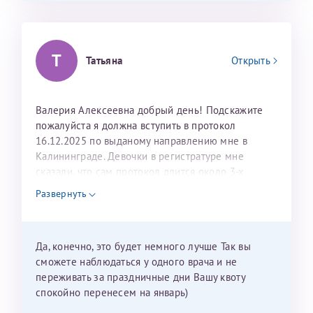
Т
Татьяна
Открыть
Валерия Алексеевна добрый день! Подскажите
пожалуйста я должна вступить в протокол
16.12.2025 по выданому направлению мне в
Калининграде. Девочки в регистратуре мне
сказали, что сам протокол длится около 3-х
недель и 3 недели я должна находится в Питере.
Развернуть
Можно мне новый год провести в Калининграде и
приехать к Вам в январе? Будут ли действовать
мои направления?
Да, конечно, это будет немного лучше Так вы
сможете наблюдаться у одного врача и не
переживать за праздничные дни Вашу квоту
спокойно перенесем на январь)