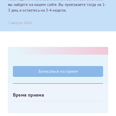
вы найдете на нашем сайте. Вы приезжаете тогда на 1-
3 дмц и остаетесь на 3-4 недели.
Оставить отзыв
Принимаю условия
Соглашения на обработку
Отчество*
персональных данных
7 августа 2026
Записаться на прием
Дата рождения*
Для предоставления в налоговые органы Российской
Записаться на прием
Федерации, выписать ее на имя:
Фамилия*
Время приема
Имя*