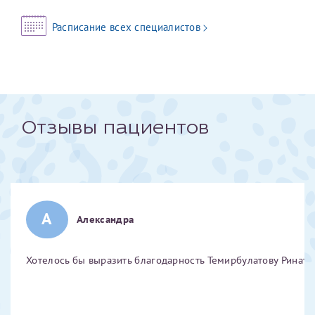
Отчество*
Расписание всех специалистов
ИНН Налогоплательщика*
налогоплательщик, тот, кто будет получать вычет - ФИО
Отзывы пациентов
налогоплательщика
За год/годы
А
2022
Александра
2023
2024
Хотелось бы выразить благодарность Темирбулатову Ринату 
2025