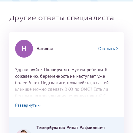
налогоплательщика* (основной разворот с фотографией,
вашими данными и местом выдачи)
Другие ответы специалиста
Н
Наталья
Открыть
Здравствуйте. Планируем с мужем ребенка. К
сожалению, беременность не наступает уже
более 5 лет. Подскажите, пожалуйста, в вашей
Александра
клинике можно сделать ЭКО по ОМС? Есть ли
бесплатная консультация репродуктолога? С
уважением, Наталья Баранова.
Развернуть
Хотелось бы выразить благодарность Темирбулатову
Ринату Рафаильевичу. Словами не описать, на сколько
мы ему благодарны. Благодаря ему мы стали
Темирбулатов Ринат Рафаилевич
Нажимая кнопку "Отправить" соглашаюсь с
Политикой