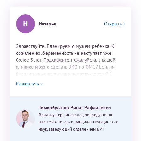
налогоплательщика* (основной разворот с фотографией,
вашими данными и местом выдачи)
Н
Наталья
Открыть
Здравствуйте. Планируем с мужем ребенка. К
сожалению, беременность не наступает уже
более 5 лет. Подскажите, пожалуйста, в вашей
клинике можно сделать ЭКО по ОМС? Есть ли
бесплатная консультация репродуктолога? С
Александра
уважением, Наталья Баранова.
Развернуть
Хотелось бы выразить благодарность Темирбулатову
Темирбулатов Ринат Рафаилевич
Ринату Рафаильевичу. Словами не описать, на сколько
Врач акушер-гинеколог, репродуктолог
мы ему благодарны. Благодаря ему мы стали
высшей категории, кандидат медицинских
счастливыми родителями доченьки, которой
наук, заведующий отделением ВРТ
исполнилось вчера пол года. Ринат Рафаильевич
Нажимая кнопку "Отправить" соглашаюсь с
Политикой