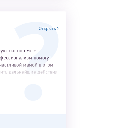
Открыть
рую эко по омс +
офессионализм помогут
частливой мамой в этом
удить дальнейшие действия