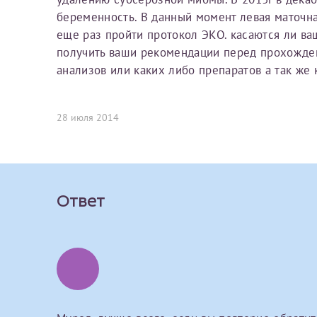
Вы можете оформить справку как для с
беременность. В данный момент левая маточна
своим родителям).
еще раз пройти протокол ЭКО. касаются ли ва
О каком враче расск
Электронная почта*
Я подтверждаю,
получить ваши рекомендации перед прохожде
анализов или каких либо препаратов а так ж
Справка готовится
стр
Ваш отзыв
готового документа
из
Номер телефона*
выполняются
. Пожалу
28 июля 2014
После отправки заявки вы 
«
Заявка на справку пр
Номер медицинской
уточнения информации
Ответ
Сдать спермог
Прикрепить ф
Заявление
Выберите специально
Прошу выдать справку