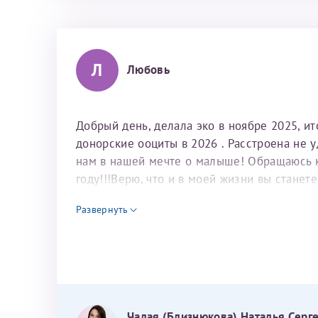
Л
Любовь
Добрый день, делала эко в ноябре 2025, и
донорские ооциты в 2026 . Расстроена не 
нам в нашей мечте о малыше! Обращаюсь к 
году!!!Верю, что и в моей жизни вы станет
для программы эко
Развернуть
Чалая (Близнюкова) Наталья Серг