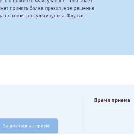
есь к Шахнозе Файзулаевне - она знает
овия
Соглашения на обработку персональных данных
Имя*
ожет принять более правильное решение
а со мной консультируется. Жду вас.
Дата рождения*
Запис
овия
Соглашения на обработку персональных данных
Имя*
Время приема
ИНН Налогоплательщика*
Записаться на прием
налогоплательщик, тот, кто будет получать вычет - ФИО налогоплательщика