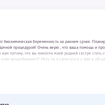
тог биохимическая беременность на раннем сроке. Плани
удачной процедурой! Очень верю , что ваша помощь и пр
вам потому, что вы помогли моей родной сестре стать с
е этим волшебником!!! Могу ли я записаться к вам и обс
еевна