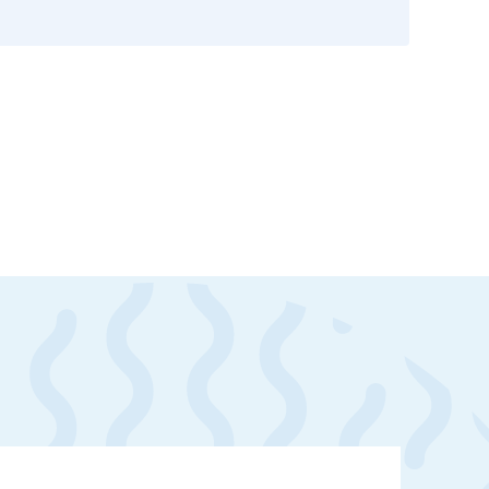
скан 2-3 страниц паспорта пациента и налогоплательщика* (основной разворот с фотографией, вашими данными и местом выдачи)