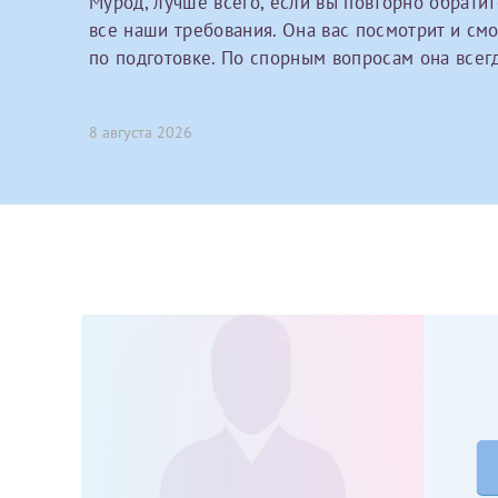
Мурод, лучше всего, если вы повторно обратит
Принимаю усл
Фамилия*
все наши требования. Она вас посмотрит и см
Или введите его имя
по подготовке. По спорным вопросам она всегд
Отчество*
8 августа 2026
Принимаю усл
Фамилия*
Отчество*