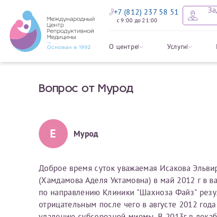
За
+7 (812) 237 58 51
с 9:00 до 21:00
Оставить
Записать
Задать в
Заявление 
О центре
Услуги
налоговых
Вопрос от Мурод
Уважаемые пациенты! 
Ваше имя
Имя*
Мы рады приветст
ответы на интере
органов ознакомьтесь,
социальный налоговый
Мы просим вас не
Е
Мурод
Ознакомить
информацию о сос
Фамилия
Отчество*
анонимность и за
условия мы не см
Доброе время суток уважаемая Исакова Эльвир
(Хамдамова Аделя Уктамовна) в май 2012 г в
Наши специалист
Электронная почта
Фамилия*
по направлению Клиники "Шахноза Файз" резу
на основе ваших 
отрицательным после чего в августе 2012 год
Срок подготовки доку
можно скорее.
удалению субсерозной миомы. В 2013г в дека