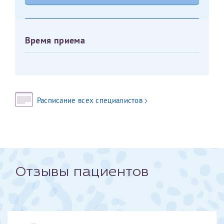
Оставить отзыв
Принимаю условия
Соглашения на обработку
Отчество*
Время приема
персональных данных
Записаться на прием
Дата рождения*
Расписание всех специалистов
Для предоставления в налоговые органы Российской
Федерации, выписать ее на имя:
Фамилия*
Отзывы пациентов
Имя*