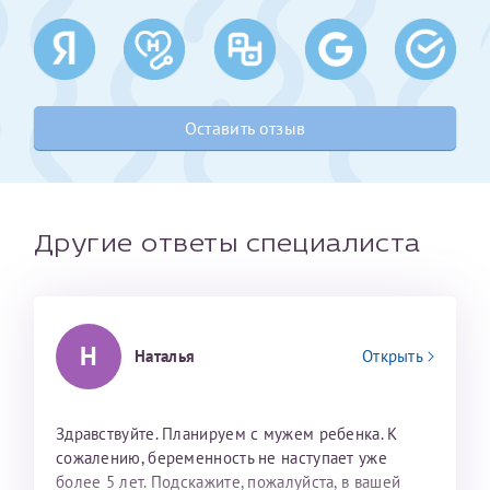
Получение справки
Лично в кассе центра
Оставить отзыв
Прислать на эл. почту
Направить справку сразу в ИФНС
(упрощенный порядок возврата НДФЛ с 2024 г.)
Другие ответы специалиста
Телефон*
Н
Наталья
Открыть
Электронная почта*
Здравствуйте. Планируем с мужем ребенка. К
сожалению, беременность не наступает уже
скан 2-3 страниц паспорта пациента и
более 5 лет. Подскажите, пожалуйста, в вашей