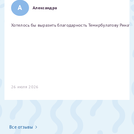
А
Отчество*
Александра
Хотелось бы выразить благодарность Темирбулатову Ринату 
ИНН Налогоплательщика*
налогоплательщик, тот, кто будет получать вычет - ФИО
налогоплательщика
За год/годы
26 июля 2026
2022
2023
2024
2025
Все отзывы