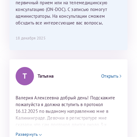
С ней общение было, как с давней знакомой, очень
первичный прием или на телемедицинскую
лёгкое и простое. Вообще в данной клинике весь
консультацию (ON-DOC). С записью помогут
персонал очень вежливый и чуткий, прям приятно
администраторы. На консультации сможем
находиться. Мы собираемся туда ещё за вторым
обсудить все интересующие вас вопросы,
ребёнком, и конечно же только к Ринату
составить план подготовки и лечения.
Рафаильевичу, нашему волшебнику, без каких либо
18 декабря 2025
сомнений.
Темирбулатов Ринат Рафаилевич
Репродуктологи
Т
Татьяна
Открыть
26 июля 2026
Валерия Алексеевна добрый день! Подскажите
пожалуйста я должна вступить в протокол
16.12.2025 по выданому направлению мне в
Калининграде. Девочки в регистратуре мне
сказали, что сам протокол длится около 3-х
недель и 3 недели я должна находится в Питере.
Развернуть