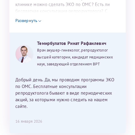
налогоплательщика* (основной разворот с фотографией,
клинике можно сделать ЭКО по ОМС? Есть ли
бесплатная консультация репродуктолога? С
вашими данными и местом выдачи)
уважением, Наталья Баранова.
Развернуть
Александра
Темирбулатов Ринат Рафаилевич
Врач акушер-гинеколог, репродуктолог
высшей категории, кандидат медицинских
наук, заведующий отделением ВРТ
Хотелось бы выразить благодарность Темирбулатову
Ринату Рафаильевичу. Словами не описать, на сколько
Добрый день. Да, мы проводим программы ЭКО
мы ему благодарны. Благодаря ему мы стали
по ОМС. Бесплатные консультации
счастливыми родителями доченьки, которой
репродуктолога бывают в виде периодических
исполнилось вчера пол года. Ринат Рафаильевич
акций, за которыми нужно следить на нашем
волшебник, который исполнил нашу очень давнюю
сайте.
мечту. Забеременеть не получалось на протяжении
10 лет. Потом начались операции по женски
16 января 2026
(вылазили кисты на яичниках), после которых мне
сказали, что срочно нужно беременеть, так как я могу
Нажимая кнопку "Отправить" соглашаюсь с
Политикой