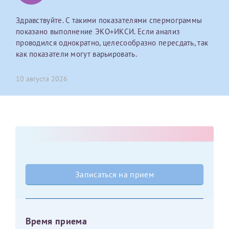
Здравствуйте. С такими показателями спермограммы
Оставить отзыв
показано выполнение ЭКО+ИКСИ. Если анализ
Принимаю условия
Соглашения на обработку
Отчество*
проводился однократно, целесообразно пересдать, так
персональных данных
как показатели могут варьировать.
Записаться на прием
Дата рождения*
10 августа 2026
Для предоставления в налоговые органы Российской
Федерации, выписать ее на имя:
Фамилия*
Записаться на прием
Имя*
Время приема