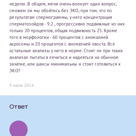
неделю. В общем, меня очень волнует один вопрос,
первом заявлении. После отправки готового документа
О каком враче расскажете?
Электронная почта*
Наши специалисты готовы помочь вам, предоставив
сможем ли мы обойтись без ЭКО, при том, что по
изменения и переоформление справки на другого
общую информацию и рекомендации на основе
результатам спермограммы, у него концентрация
налогоплательщика не выполняются
. Пожалуйста,
ваших вопросов. Задайте ваш вопрос,
сперматозойдов - 9,2 , прогрессивно подвижные из них
внимательно проверяйте все данные перед отправкой
и мы постараемся ответить на него как можно
Ваш отзыв
только 20 процентов, общая подвижность 25. Кроме
заявки.
скорее.
Номер телефона*
того в морфологии - 60 процентов с аномалией
акросомы и 20 процентов с аномалией хвоста. Все
После отправки заявки вы получите письмо на указанную
Я подтверждаю, что ознакомился с уведомлением,
остальные анализы у него в норме. Стоит ли при таких
электронную почту с подтверждением «
Заявка на справку
приведённым выше.
анализах пытаться лечиться и надеяться на обычное
принята
». Если письмо не поступит, пожалуйста, свяжитесь
Номер медицинской карты МЦРМ
зачатие, или шансы минимальны и стоит готовиться к
с МЦРМ для уточнения информации.
Далее
ЭКО?
Заявление
9 июля 2014
Сдать спермограмму
Прошу выдать справку об оказанных медицинских услугах
следующим пациентам:
Прикрепить файлы
Выберите специальность врача
Ответ
Фамилия*
Или введите его имя
Принимаю условия
Соглашения на обработку
Имя*
персональных данных