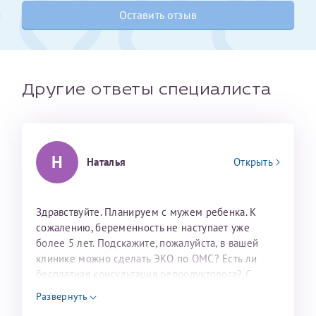
налогоплательщика* (основной разворот с фотографией,
Оставить отзыв
вашими данными и местом выдачи)
Другие ответы специалиста
Н
Наталья
Открыть
Здравствуйте. Планируем с мужем ребенка. К
Александра
сожалению, беременность не наступает уже
более 5 лет. Подскажите, пожалуйста, в вашей
клинике можно сделать ЭКО по ОМС? Есть ли
бесплатная консультация репродуктолога? С
уважением, Наталья Баранова.
Хотелось бы выразить благодарность Темирбулатову
Развернуть
Ринату Рафаильевичу. Словами не описать, на сколько
Нажимая кнопку "Отправить" соглашаюсь с
Политикой