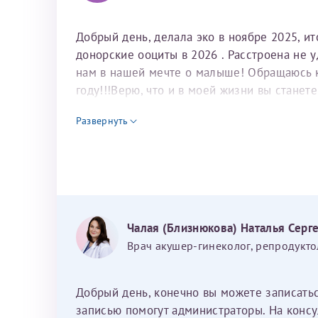
Добрый день, делала эко в ноябре 2025, и
донорские ооциты в 2026 . Расстроена не 
нам в нашей мечте о малыше! Обращаюсь к 
году!!!Верю, что и в моей жизни вы станет
для программы эко
Развернуть
Чалая (Близнюкова) Наталья Серг
Врач акушер-гинеколог, репродукто
Добрый день, конечно вы можете записать
записью помогут администраторы. На консу