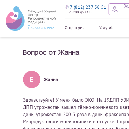
За
+7 (812) 237 58 51
с 9:00 до 21:00
Оставить
Записать
Задать в
Заявление 
О центре
Услуги
налоговых
Вопрос от Жанна
Уважаемые пациенты! 
Ваше имя
Имя*
Мы рады приветст
ответы на интере
органов ознакомьтесь,
социальный налоговый
Мы просим вас не
Е
Жанна
Ознакомить
информацию о сос
Фамилия
Отчество*
анонимность и за
условия мы не см
Здравствуйте! У меня было ЭКО. На 19ДПП УЗИ
ДПП утрожестан вышел тёмно-коичневого цвета
Наши специалист
Электронная почта
Фамилия*
день, утрожестан 200 3 раза в день, фраксипа
на основе ваших 
Репродуктологи моей клиники в отпуске. Спрос
Срок подготовки доку
можно скорее.
фраксипарин с кардиомагнилом или нет. Выпил