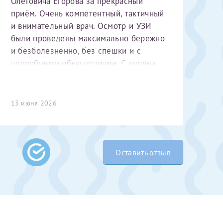
Олеговича Егорова за прекрасный
приём. Очень компетентный, тактичный
и внимательный врач. Осмотр и УЗИ
были проведены максимально бережно
и безболезненно, без спешки и с
подробными объяснениями. С первых
минут чувствуется высокий
профессионализм и уважительное
отношение к пациенту. Спасибо
13 июня 2026
 Словами не
большое за чуткость, деликатность и
выми родителями
комфортную атмосферу на приёме!
бник, который
жении 10 лет.
Оставить отзыв
ь с
 которых мне
 Было принято
едуры. Поэтому
елали ЭКО
врача
ши поздравляем
Очень