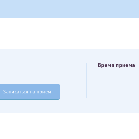
овия
Соглашения на обработку персональных данных
Имя*
Дата рождения*
Запис
овия
Соглашения на обработку персональных данных
Время приема
Имя*
Записаться на прием
ИНН Налогоплательщика*
налогоплательщик, тот, кто будет получать вычет - ФИО налогоплательщика