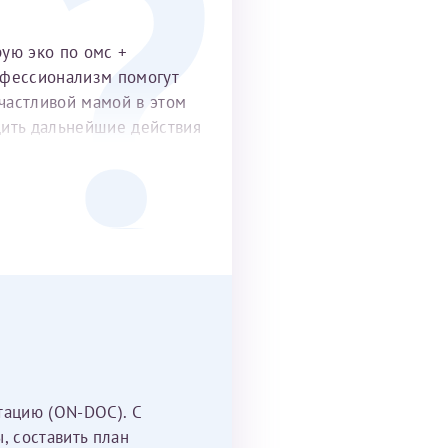
рую эко по омс +
офессионализм помогут
частливой мамой в этом
удить дальнейшие действия
тацию (ON-DOC). С
, составить план