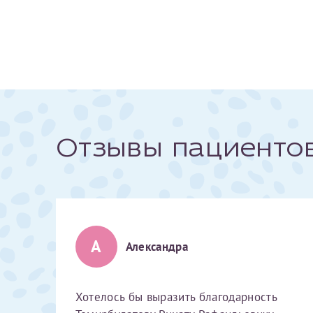
За год/годы
2022
2023
2024
Отзывы пациенто
2025
Телефон*
А
Александра
Хотелось бы выразить благодарность