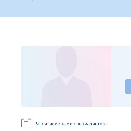
Принимаю усл
Фамилия*
Или введите его имя
Отчество*
Принимаю усл
Фамилия*
Отчество*
Расписание всех специалистов