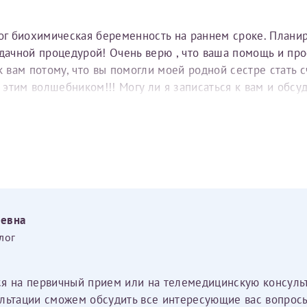
тог биохимическая беременность на раннем сроке. Плани
удачной процедурой! Очень верю , что ваша помощь и пр
вам потому, что вы помогли моей родной сестре стать с
е этим волшебником!!! Могу ли я записаться к вам и обс
еевна
лог
ся на первичный прием или на телемедицинскую консуль
льтации сможем обсудить все интересующие вас вопросы