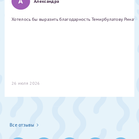
А
Александра
Отчество*
Хотелось бы выразить благодарность Темирбулатову Ринату 
ИНН Налогоплательщика*
налогоплательщик, тот, кто будет получать вычет - ФИО
налогоплательщика
За год/годы
26 июля 2026
2022
2023
2024
2025
Все отзывы