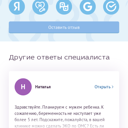
Получение справки
Оставить отзыв
Лично в кассе центра
Прислать на эл. почту
Направить справку сразу в ИФНС
Другие ответы специалиста
(упрощенный порядок возврата НДФЛ с 2024 г.)
Телефон*
Н
Наталья
Открыть
Электронная почта*
Здравствуйте. Планируем с мужем ребенка. К
сожалению, беременность не наступает уже
более 5 лет. Подскажите, пожалуйста, в вашей
скан 2-3 страниц паспорта пациента и
клинике можно сделать ЭКО по ОМС? Есть ли