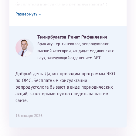
налогоплательщика* (основной разворот с фотографией,
бесплатная консультация репродуктолога? С
уважением, Наталья Баранова.
вашими данными и местом выдачи)
Развернуть
Темирбулатов Ринат Рафаилевич
Александра
Врач акушер-гинеколог, репродуктолог
высшей категории, кандидат медицинских
наук, заведующий отделением ВРТ
Хотелось бы выразить благодарность Темирбулатову
Добрый день. Да, мы проводим программы ЭКО
Ринату Рафаильевичу. Словами не описать, на сколько
по ОМС. Бесплатные консультации
мы ему благодарны. Благодаря ему мы стали
репродуктолога бывают в виде периодических
счастливыми родителями доченьки, которой
акций, за которыми нужно следить на нашем
исполнилось вчера пол года. Ринат Рафаильевич
сайте.
волшебник, который исполнил нашу очень давнюю
мечту. Забеременеть не получалось на протяжении
16 января 2026
10 лет. Потом начались операции по женски
(вылазили кисты на яичниках), после которых мне
сказали, что срочно нужно беременеть, так как я могу
Светлана
Анна
Нажимая кнопку "Отправить" соглашаюсь с
Политикой