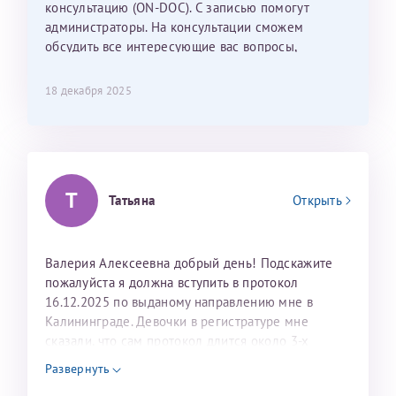
консультацию (ON-DOC). С записью помогут
лёгкое и простое. Вообще в данной клинике весь
администраторы. На консультации сможем
персонал очень вежливый и чуткий, прям приятно
обсудить все интересующие вас вопросы,
находиться. Мы собираемся туда ещё за вторым
составить план подготовки и лечения.
ребёнком, и конечно же только к Ринату
Рафаильевичу, нашему волшебнику, без каких либо
18 декабря 2025
сомнений.
Темирбулатов Ринат Рафаилевич
Репродуктологи
Т
Татьяна
Открыть
26 июля 2026
Валерия Алексеевна добрый день! Подскажите
пожалуйста я должна вступить в протокол
16.12.2025 по выданому направлению мне в
Калининграде. Девочки в регистратуре мне
сказали, что сам протокол длится около 3-х
недель и 3 недели я должна находится в Питере.
Развернуть
Можно мне новый год провести в Калининграде и