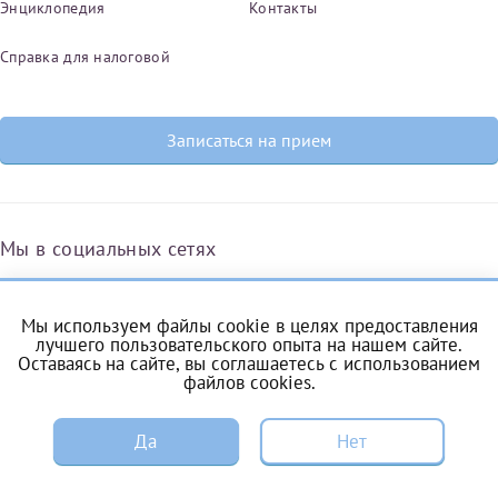
Энциклопедия
Контакты
Справка для налоговой
Записаться на прием
Мы в социальных сетях
Мы используем файлы cookie в целях предоставления
Вконтакте
Одноклассники
Яндекс.Дзен
Telegram
Max
лучшего пользовательского опыта на нашем сайте.
Оставаясь на сайте, вы соглашаетесь с
использованием
файлов cookies
.
ЗАПИСЬ
Комендантский проспект, 53/1A
Да
Нет