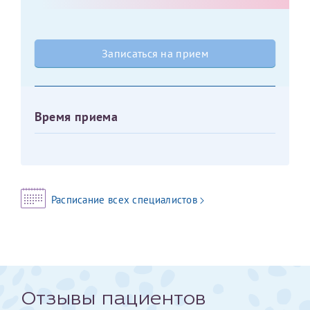
Оставить отзыв
Принимаю условия
Соглашения на обработку
Отчество*
Записаться на прием
персональных данных
Записаться на прием
Дата рождения*
Время приема
Для предоставления в налоговые органы Российской
Федерации, выписать ее на имя:
Расписание всех специалистов
Фамилия*
Имя*
Отзывы пациентов