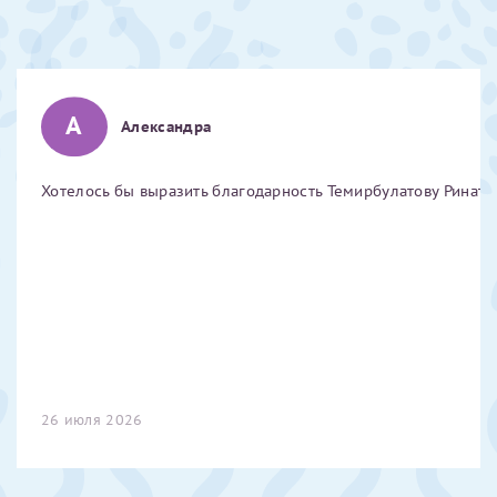
Отчество*
ИНН Налогоплательщика*
А
Александра
налогоплательщик, тот, кто будет получать вычет - ФИО
Хотелось бы выразить благодарность Темирбулатову Ринату 
налогоплательщика
За год/годы
2022
2023
2024
26 июля 2026
2025