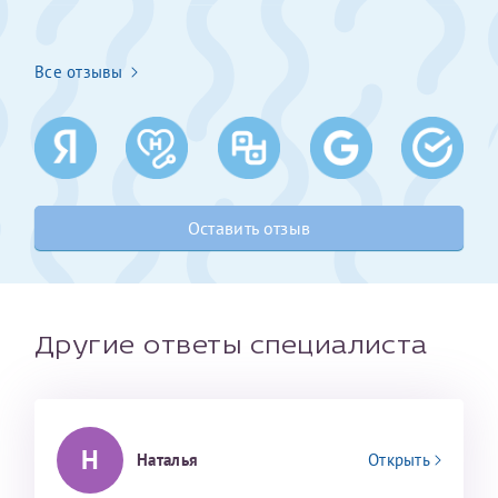
Получение справки
Все отзывы
Лично в кассе центра
Прислать на эл. почту
Направить справку сразу в ИФНС
Оставить отзыв
(упрощенный порядок возврата НДФЛ с 2024 г.)
Телефон*
Другие ответы специалиста
Электронная почта*
Н
Наталья
Открыть
скан 2-3 страниц паспорта пациента и