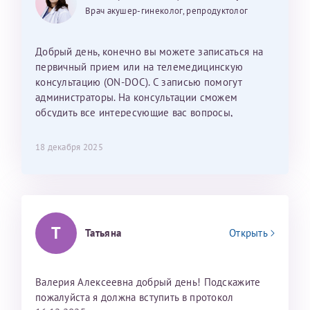
25 июня 2026
13 июня 2026
Так же хотелось отметить мед. сестру Сухову
дальнейшие действия для программы эко
Врач акушер-гинеколог, репродуктолог
Наталью Викторовну. Тоже очень душевный человек.
С ней общение было, как с давней знакомой, очень
лёгкое и простое. Вообще в данной клинике весь
Добрый день, конечно вы можете записаться на
персонал очень вежливый и чуткий, прям приятно
первичный прием или на телемедицинскую
находиться. Мы собираемся туда ещё за вторым
консультацию (ON-DOC). С записью помогут
ребёнком, и конечно же только к Ринату
администраторы. На консультации сможем
Рафаильевичу, нашему волшебнику, без каких либо
обсудить все интересующие вас вопросы,
сомнений.
составить план подготовки и лечения.
18 декабря 2025
Темирбулатов Ринат Рафаилевич
Репродуктологи
26 июля 2026
Т
Татьяна
Открыть
Валерия Алексеевна добрый день! Подскажите
пожалуйста я должна вступить в протокол