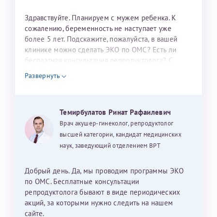
налогоплательщика* (основной разворот с фотографией,
Здравствуйте. Планируем с мужем ребенка. К
вашими данными и местом выдачи)
сожалению, беременность не наступает уже
более 5 лет. Подскажите, пожалуйста, в вашей
клинике можно сделать ЭКО по ОМС? Есть ли
бесплатная консультация репродуктолога? С
уважением, Наталья Баранова.
Развернуть
Александра
Темирбулатов Ринат Рафаилевич
Врач акушер-гинеколог, репродуктолог
высшей категории, кандидат медицинских
Хотелось бы выразить благодарность Темирбулатову
наук, заведующий отделением ВРТ
Ринату Рафаильевичу. Словами не описать, на сколько
мы ему благодарны. Благодаря ему мы стали
счастливыми родителями доченьки, которой
Добрый день. Да, мы проводим программы ЭКО
исполнилось вчера пол года. Ринат Рафаильевич
по ОМС. Бесплатные консультации
волшебник, который исполнил нашу очень давнюю
репродуктолога бывают в виде периодических
мечту. Забеременеть не получалось на протяжении
акций, за которыми нужно следить на нашем
10 лет. Потом начались операции по женски
сайте.
Нажимая кнопку "Отправить" соглашаюсь с
Политикой