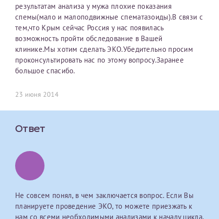
результатам анализа у мужа плохие показания
первом заявлении. После отправки готового документа
О каком враче расскажете?
Электронная почта*
Наши специалисты готовы помочь вам, предоставив
спемы(мало и малоподвижные спематазоиды).В связи с
изменения и переоформление справки на другого
общую информацию и рекомендации на основе
тем,что Крым сейчас Россия у нас появилась
налогоплательщика не выполняются
. Пожалуйста,
ваших вопросов. Задайте ваш вопрос,
возможность пройти обследование в Вашей
внимательно проверяйте все данные перед отправкой
и мы постараемся ответить на него как можно
Ваш отзыв
клинике.Мы хотим сделать ЭКО.Убедительно просим
заявки.
скорее.
Номер телефона*
проконсультировать нас по этому вопросу.Заранее
большое спасибо.
После отправки заявки вы получите письмо на указанную
Я подтверждаю, что ознакомился с уведомлением,
электронную почту с подтверждением «
Заявка на справку
приведённым выше.
принята
». Если письмо не поступит, пожалуйста, свяжитесь
23 июня 2014
Номер медицинской карты МЦРМ
с МЦРМ для уточнения информации.
Далее
Ответ
Заявление
Сдать спермограмму
Прошу выдать справку об оказанных медицинских услугах
следующим пациентам:
Прикрепить файлы
Выберите специальность врача
Фамилия*
Не совсем понял, в чем заключается вопрос. Если Вы
Или введите его имя
планируете проведение ЭКО, то можете приезжать к
Принимаю условия
Соглашения на обработку
Имя*
нам со всеми необходимыми анализами к началу цикла,
персональных данных