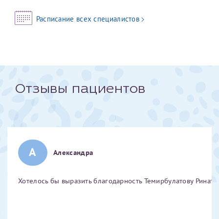
Отчество*
Расписание всех специалистов
ИНН Налогоплательщика*
налогоплательщик, тот, кто будет получать вычет - ФИО
Отзывы пациентов
налогоплательщика
За год/годы
А
2022
Александра
2023
2024
Хотелось бы выразить благодарность Темирбулатову Ринату 
2025