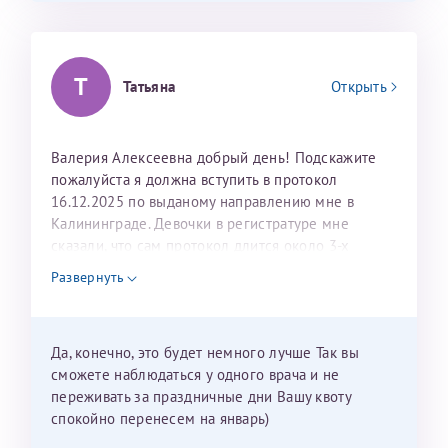
Т
Татьяна
Открыть
Валерия Алексеевна добрый день! Подскажите
пожалуйста я должна вступить в протокол
16.12.2025 по выданому направлению мне в
Калининграде. Девочки в регистратуре мне
сказали, что сам протокол длится около 3-х
недель и 3 недели я должна находится в Питере.
Развернуть
Можно мне новый год провести в Калининграде и
приехать к Вам в январе? Будут ли действовать
мои направления?
Да, конечно, это будет немного лучше Так вы
сможете наблюдаться у одного врача и не
переживать за праздничные дни Вашу квоту
спокойно перенесем на январь)