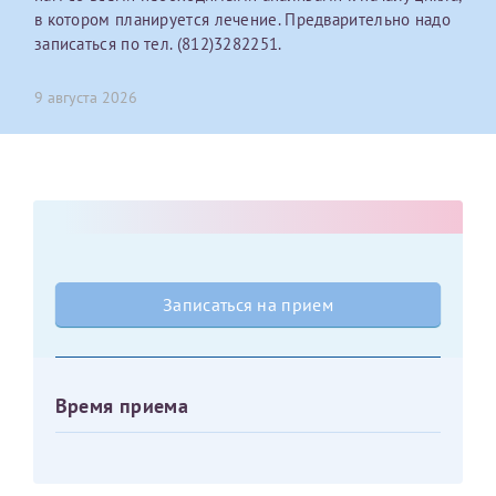
в котором планируется лечение. Предварительно надо
записаться по тел. (812)3282251.
Оставить отзыв
Принимаю условия
Соглашения на обработку
Отчество*
персональных данных
9 августа 2026
Записаться на прием
Дата рождения*
Для предоставления в налоговые органы Российской
Записаться на прием
Федерации, выписать ее на имя:
Фамилия*
Время приема
Имя*