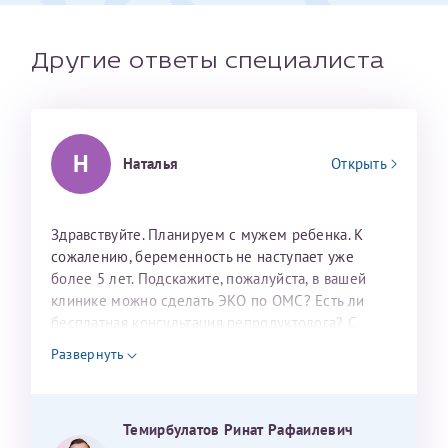
налогоплательщика* (основной разворот с фотографией,
вашими данными и местом выдачи)
Другие ответы специалиста
Н
Наталья
Открыть
Здравствуйте. Планируем с мужем ребенка. К
сожалению, беременность не наступает уже
более 5 лет. Подскажите, пожалуйста, в вашей
Александра
клинике можно сделать ЭКО по ОМС? Есть ли
бесплатная консультация репродуктолога? С
уважением, Наталья Баранова.
Развернуть
Хотелось бы выразить благодарность Темирбулатову
Ринату Рафаильевичу. Словами не описать, на сколько
мы ему благодарны. Благодаря ему мы стали
Темирбулатов Ринат Рафаилевич
Нажимая кнопку "Отправить" соглашаюсь с
Политикой