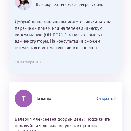
25 июня 2026
13 июня 2026
Так же хотелось отметить мед. сестру Сухову
дальнейшие действия для программы эко
Врач акушер-гинеколог, репродуктолог
Наталью Викторовну. Тоже очень душевный человек.
С ней общение было, как с давней знакомой, очень
лёгкое и простое. Вообще в данной клинике весь
Добрый день, конечно вы можете записаться на
персонал очень вежливый и чуткий, прям приятно
первичный прием или на телемедицинскую
находиться. Мы собираемся туда ещё за вторым
консультацию (ON-DOC). С записью помогут
ребёнком, и конечно же только к Ринату
администраторы. На консультации сможем
Рафаильевичу, нашему волшебнику, без каких либо
обсудить все интересующие вас вопросы,
сомнений.
составить план подготовки и лечения.
18 декабря 2025
Темирбулатов Ринат Рафаилевич
Репродуктологи
26 июля 2026
Т
Татьяна
Открыть
Валерия Алексеевна добрый день! Подскажите
пожалуйста я должна вступить в протокол