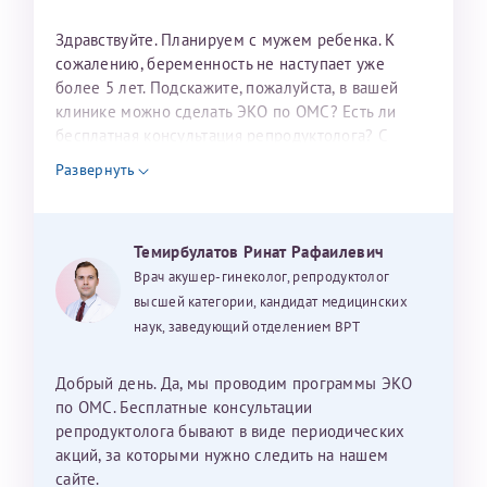
налогоплательщика* (основной разворот с фотографией,
Здравствуйте. Планируем с мужем ребенка. К
вашими данными и местом выдачи)
сожалению, беременность не наступает уже
более 5 лет. Подскажите, пожалуйста, в вашей
клинике можно сделать ЭКО по ОМС? Есть ли
бесплатная консультация репродуктолога? С
уважением, Наталья Баранова.
Развернуть
Александра
Темирбулатов Ринат Рафаилевич
Врач акушер-гинеколог, репродуктолог
высшей категории, кандидат медицинских
Хотелось бы выразить благодарность Темирбулатову
наук, заведующий отделением ВРТ
Ринату Рафаильевичу. Словами не описать, на сколько
мы ему благодарны. Благодаря ему мы стали
счастливыми родителями доченьки, которой
Добрый день. Да, мы проводим программы ЭКО
исполнилось вчера пол года. Ринат Рафаильевич
по ОМС. Бесплатные консультации
волшебник, который исполнил нашу очень давнюю
репродуктолога бывают в виде периодических
мечту. Забеременеть не получалось на протяжении
акций, за которыми нужно следить на нашем
10 лет. Потом начались операции по женски
сайте.
Нажимая кнопку "Отправить" соглашаюсь с
Политикой