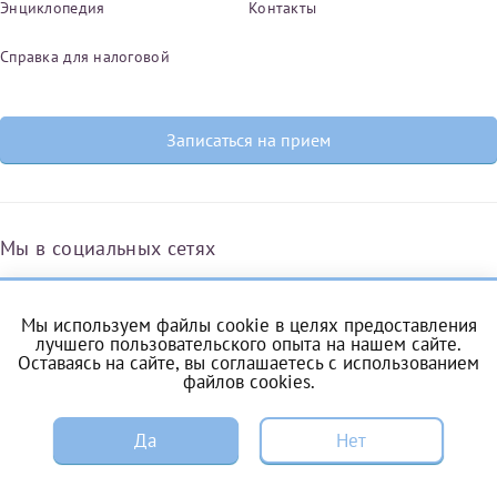
Энциклопедия
Контакты
Справка для налоговой
Записаться на прием
Мы в социальных сетях
Мы используем файлы cookie в целях предоставления
Вконтакте
Одноклассники
Яндекс.Дзен
Telegram
Max
лучшего пользовательского опыта на нашем сайте.
Оставаясь на сайте, вы соглашаетесь с
использованием
файлов cookies
.
ЗАПИСЬ
Комендантский проспект, 53/1A
Да
Нет