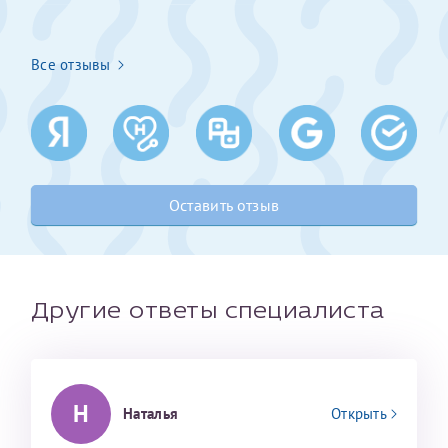
Получение справки
Все отзывы
Лично в кассе центра
Прислать на эл. почту
Направить справку сразу в ИФНС
Оставить отзыв
(упрощенный порядок возврата НДФЛ с 2024 г.)
Телефон*
Другие ответы специалиста
Электронная почта*
Н
Наталья
Открыть
скан 2-3 страниц паспорта пациента и