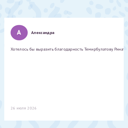
Отчество*
ИНН Налогоплательщика*
А
Александра
налогоплательщик, тот, кто будет получать вычет - ФИО
Хотелось бы выразить благодарность Темирбулатову Ринату 
налогоплательщика
За год/годы
2022
2023
2024
26 июля 2026
2025