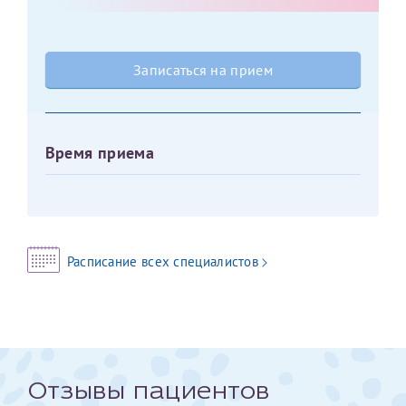
Оставить отзыв
Принимаю условия
Соглашения на обработку
Отчество*
Записаться на прием
персональных данных
Записаться на прием
Дата рождения*
Время приема
Для предоставления в налоговые органы Российской
Федерации, выписать ее на имя:
Расписание всех специалистов
Фамилия*
Имя*
Отзывы пациентов