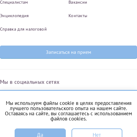
Специалистам
Вакансии
Энциклопедия
Контакты
Справка для налоговой
Записаться на прием
Мы в социальных сетях
Мы используем файлы cookie в целях предоставления
Вконтакте
Одноклассники
Яндекс.Дзен
Telegram
Max
лучшего пользовательского опыта на нашем сайте.
Оставаясь на сайте, вы соглашаетесь с
использованием
файлов cookies
.
ЗАПИСЬ
Комендантский проспект, 53/1A
Да
Нет