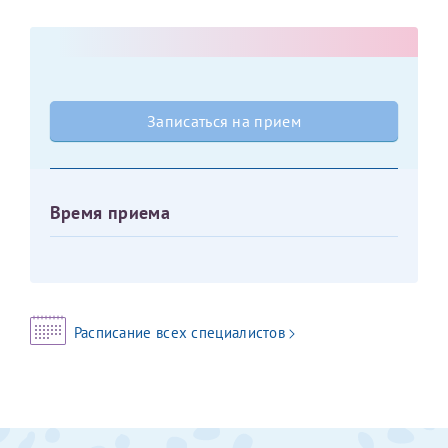
Оставить отзыв
Принимаю условия
Соглашения на обработку
Отчество*
персональных данных
Записаться на прием
Записаться на прием
Дата рождения*
Время приема
Для предоставления в налоговые органы Российской
Федерации, выписать ее на имя:
Фамилия*
Расписание всех специалистов
Имя*