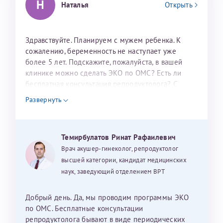
Н
Наталья
Открыть
налогоплательщика* (основной разворот с фотографией,
вашими данными и местом выдачи)
Здравствуйте. Планируем с мужем ребенка. К
сожалению, беременность не наступает уже
более 5 лет. Подскажите, пожалуйста, в вашей
клинике можно сделать ЭКО по ОМС? Есть ли
бесплатная консультация репродуктолога? С
уважением, Наталья Баранова.
Развернуть
Александра
Темирбулатов Ринат Рафаилевич
Врач акушер-гинеколог, репродуктолог
Хотелось бы выразить благодарность Темирбулатову
высшей категории, кандидат медицинских
Ринату Рафаильевичу. Словами не описать, на сколько
наук, заведующий отделением ВРТ
мы ему благодарны. Благодаря ему мы стали
счастливыми родителями доченьки, которой
исполнилось вчера пол года. Ринат Рафаильевич
Добрый день. Да, мы проводим программы ЭКО
волшебник, который исполнил нашу очень давнюю
по ОМС. Бесплатные консультации
мечту. Забеременеть не получалось на протяжении
репродуктолога бывают в виде периодических
Нажимая кнопку "Отправить" соглашаюсь с
Политикой