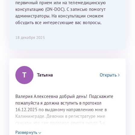
С ней общение было, как с давней знакомой, очень
первичный прием или на телемедицинскую
лёгкое и простое. Вообще в данной клинике весь
консультацию (ON-DOC). С записью помогут
персонал очень вежливый и чуткий, прям приятно
администраторы. На консультации сможем
находиться. Мы собираемся туда ещё за вторым
обсудить все интересующие вас вопросы,
ребёнком, и конечно же только к Ринату
составить план подготовки и лечения.
Рафаильевичу, нашему волшебнику, без каких либо
18 декабря 2025
сомнений.
Темирбулатов Ринат Рафаилевич
Репродуктологи
Т
Татьяна
Открыть
26 июля 2026
Валерия Алексеевна добрый день! Подскажите
пожалуйста я должна вступить в протокол
16.12.2025 по выданому направлению мне в
Калининграде. Девочки в регистратуре мне
сказали, что сам протокол длится около 3-х
недель и 3 недели я должна находится в Питере.
Развернуть