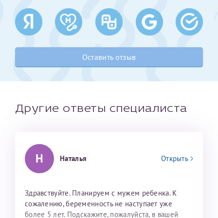
Получение справки
Лично в кассе центра
Оставить отзыв
Прислать на эл. почту
Направить справку сразу в ИФНС
(упрощенный порядок возврата НДФЛ с 2024 г.)
Другие ответы специалиста
Телефон*
Н
Наталья
Открыть
Электронная почта*
Здравствуйте. Планируем с мужем ребенка. К
сожалению, беременность не наступает уже
скан 2-3 страниц паспорта пациента и
более 5 лет. Подскажите, пожалуйста, в вашей