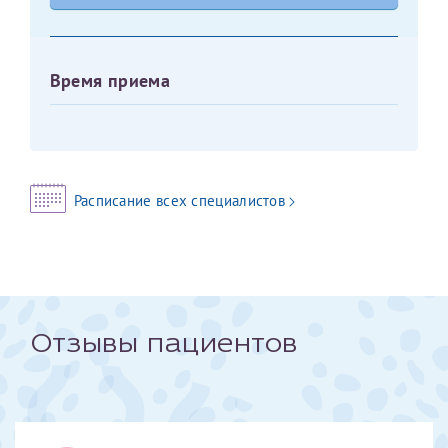
Оставить отзыв
Принимаю условия
Соглашения на обработку
Отчество*
Время приема
персональных данных
Записаться на прием
Дата рождения*
Расписание всех специалистов
Для предоставления в налоговые органы Российской
Федерации, выписать ее на имя:
Фамилия*
Отзывы пациентов
Имя*