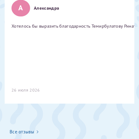
А
Отчество*
Александра
Хотелось бы выразить благодарность Темирбулатову Ринату 
ИНН Налогоплательщика*
налогоплательщик, тот, кто будет получать вычет - ФИО
налогоплательщика
За год/годы
26 июля 2026
2022
2023
2024
2025
Все отзывы