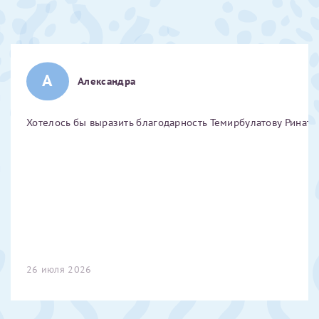
Отчество*
ИНН Налогоплательщика*
А
Александра
налогоплательщик, тот, кто будет получать вычет - ФИО
Хотелось бы выразить благодарность Темирбулатову Ринату 
налогоплательщика
За год/годы
2022
2023
2024
26 июля 2026
2025