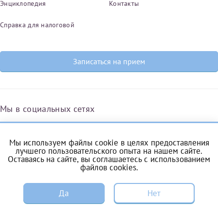
Энциклопедия
Контакты
Справка для налоговой
Записаться на прием
Мы в социальных сетях
Мы используем файлы cookie в целях предоставления
Вконтакте
Одноклассники
Яндекс.Дзен
Telegram
Max
лучшего пользовательского опыта на нашем сайте.
Оставаясь на сайте, вы соглашаетесь с
использованием
файлов cookies
.
ЗАПИСЬ
Комендантский проспект, 53/1A
Да
Нет