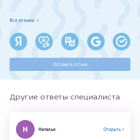
Получение справки
Все отзывы
Лично в кассе центра
Прислать на эл. почту
Направить справку сразу в ИФНС
Оставить отзыв
(упрощенный порядок возврата НДФЛ с 2024 г.)
Телефон*
Другие ответы специалиста
Электронная почта*
Н
Наталья
Открыть
скан 2-3 страниц паспорта пациента и