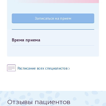
Оставить отзыв
Принимаю условия
Соглашения на обработку
Отчество*
Записаться на прием
персональных данных
Записаться на прием
Дата рождения*
Время приема
Для предоставления в налоговые органы Российской
Федерации, выписать ее на имя:
Расписание всех специалистов
Фамилия*
Имя*
Отзывы пациентов