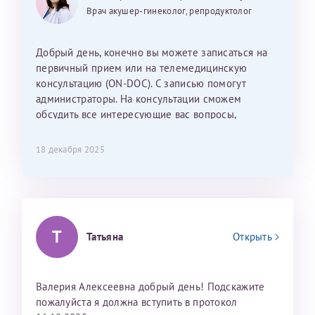
25 июня 2026
13 июня 2026
Так же хотелось отметить мед. сестру Сухову
дальнейшие действия для программы эко
Врач акушер-гинеколог, репродуктолог
Наталью Викторовну. Тоже очень душевный человек.
С ней общение было, как с давней знакомой, очень
лёгкое и простое. Вообще в данной клинике весь
Добрый день, конечно вы можете записаться на
персонал очень вежливый и чуткий, прям приятно
первичный прием или на телемедицинскую
находиться. Мы собираемся туда ещё за вторым
консультацию (ON-DOC). С записью помогут
ребёнком, и конечно же только к Ринату
администраторы. На консультации сможем
Рафаильевичу, нашему волшебнику, без каких либо
обсудить все интересующие вас вопросы,
сомнений.
составить план подготовки и лечения.
18 декабря 2025
Темирбулатов Ринат Рафаилевич
Репродуктологи
26 июля 2026
Т
Татьяна
Открыть
Валерия Алексеевна добрый день! Подскажите
пожалуйста я должна вступить в протокол