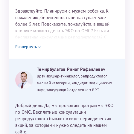
налогоплательщика* (основной разворот с фотографией,
Здравствуйте. Планируем с мужем ребенка. К
вашими данными и местом выдачи)
сожалению, беременность не наступает уже
более 5 лет. Подскажите, пожалуйста, в вашей
клинике можно сделать ЭКО по ОМС? Есть ли
бесплатная консультация репродуктолога? С
уважением, Наталья Баранова.
Развернуть
Александра
Темирбулатов Ринат Рафаилевич
Врач акушер-гинеколог, репродуктолог
высшей категории, кандидат медицинских
Хотелось бы выразить благодарность Темирбулатову
наук, заведующий отделением ВРТ
Ринату Рафаильевичу. Словами не описать, на сколько
мы ему благодарны. Благодаря ему мы стали
счастливыми родителями доченьки, которой
Добрый день. Да, мы проводим программы ЭКО
исполнилось вчера пол года. Ринат Рафаильевич
по ОМС. Бесплатные консультации
волшебник, который исполнил нашу очень давнюю
репродуктолога бывают в виде периодических
мечту. Забеременеть не получалось на протяжении
акций, за которыми нужно следить на нашем
10 лет. Потом начались операции по женски
сайте.
Нажимая кнопку "Отправить" соглашаюсь с
Политикой