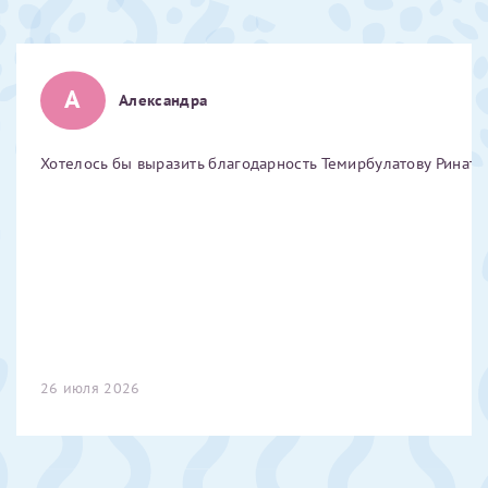
Отчество*
А
Александра
ИНН Налогоплательщика*
Хотелось бы выразить благодарность Темирбулатову Ринату 
налогоплательщик, тот, кто будет получать вычет - ФИО
налогоплательщика
За год/годы
2022
2023
26 июля 2026
2024
2025