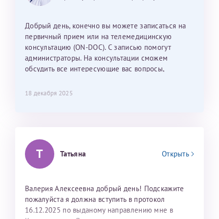
Наталью Викторовну. Тоже очень душевный человек.
С ней общение было, как с давней знакомой, очень
Добрый день, конечно вы можете записаться на
лёгкое и простое. Вообще в данной клинике весь
первичный прием или на телемедицинскую
персонал очень вежливый и чуткий, прям приятно
консультацию (ON-DOC). С записью помогут
находиться. Мы собираемся туда ещё за вторым
администраторы. На консультации сможем
ребёнком, и конечно же только к Ринату
обсудить все интересующие вас вопросы,
Рафаильевичу, нашему волшебнику, без каких либо
составить план подготовки и лечения.
сомнений.
18 декабря 2025
Темирбулатов Ринат Рафаилевич
Репродуктологи
26 июля 2026
Т
Татьяна
Открыть
Валерия Алексеевна добрый день! Подскажите
пожалуйста я должна вступить в протокол
16.12.2025 по выданому направлению мне в