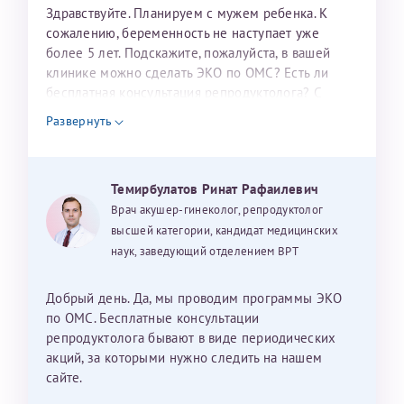
налогоплательщика* (основной разворот с фотографией,
Здравствуйте. Планируем с мужем ребенка. К
сожалению, беременность не наступает уже
вашими данными и местом выдачи)
более 5 лет. Подскажите, пожалуйста, в вашей
клинике можно сделать ЭКО по ОМС? Есть ли
бесплатная консультация репродуктолога? С
уважением, Наталья Баранова.
Развернуть
Александра
Темирбулатов Ринат Рафаилевич
Врач акушер-гинеколог, репродуктолог
высшей категории, кандидат медицинских
Хотелось бы выразить благодарность Темирбулатову
наук, заведующий отделением ВРТ
Ринату Рафаильевичу. Словами не описать, на сколько
мы ему благодарны. Благодаря ему мы стали
Добрый день. Да, мы проводим программы ЭКО
счастливыми родителями доченьки, которой
по ОМС. Бесплатные консультации
исполнилось вчера пол года. Ринат Рафаильевич
репродуктолога бывают в виде периодических
волшебник, который исполнил нашу очень давнюю
акций, за которыми нужно следить на нашем
мечту. Забеременеть не получалось на протяжении
сайте.
10 лет. Потом начались операции по женски
Нажимая кнопку "Отправить" соглашаюсь с
Политикой