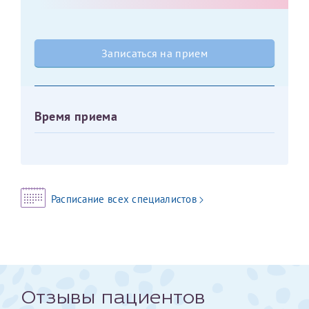
Оставить отзыв
Принимаю условия
Соглашения на обработку
Отчество*
Записаться на прием
персональных данных
Записаться на прием
Дата рождения*
Время приема
Для предоставления в налоговые органы Российской
Федерации, выписать ее на имя:
Расписание всех специалистов
Фамилия*
Имя*
Отзывы пациентов