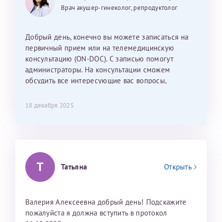
слезами на глазах, а потом благодаря ему улыбалась.
дальнейшие действия для программы эко
Врач акушер-гинеколог, репродуктолог
25 июня 2026
13 июня 2026
Так же хотелось отметить мед. сестру Сухову
Наталью Викторовну. Тоже очень душевный человек.
С ней общение было, как с давней знакомой, очень
Добрый день, конечно вы можете записаться на
лёгкое и простое. Вообще в данной клинике весь
первичный прием или на телемедицинскую
персонал очень вежливый и чуткий, прям приятно
консультацию (ON-DOC). С записью помогут
находиться. Мы собираемся туда ещё за вторым
администраторы. На консультации сможем
ребёнком, и конечно же только к Ринату
обсудить все интересующие вас вопросы,
Рафаильевичу, нашему волшебнику, без каких либо
составить план подготовки и лечения.
сомнений.
18 декабря 2025
Темирбулатов Ринат Рафаилевич
Репродуктологи
26 июля 2026
Т
Татьяна
Открыть
Валерия Алексеевна добрый день! Подскажите
пожалуйста я должна вступить в протокол