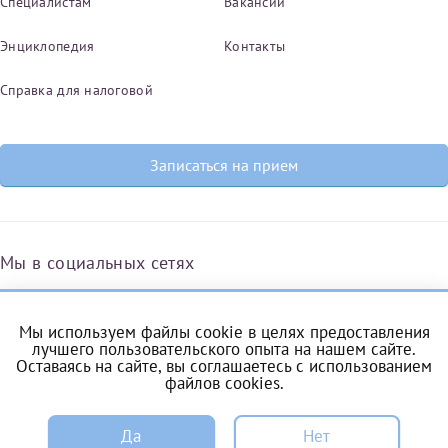
Специалистам
Вакансии
Энциклопедия
Контакты
Справка для налоговой
Записаться на прием
Мы в социальных сетях
Мы используем файлы cookie в целях предоставления
Вконтакте
Одноклассники
Яндекс.Дзен
Telegram
Max
лучшего пользовательского опыта на нашем сайте.
Оставаясь на сайте, вы соглашаетесь с
использованием
файлов cookies
.
ЗАПИСЬ
Комендантский проспект, 53/1A
Да
Нет