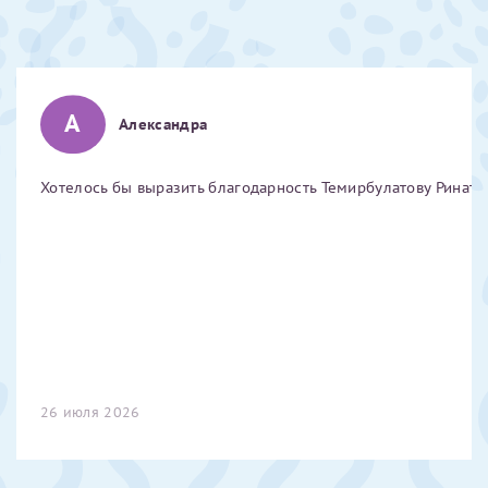
Отчество*
ИНН Налогоплательщика*
А
Александра
налогоплательщик, тот, кто будет получать вычет - ФИО
Хотелось бы выразить благодарность Темирбулатову Ринату 
налогоплательщика
За год/годы
2022
2023
2024
26 июля 2026
2025