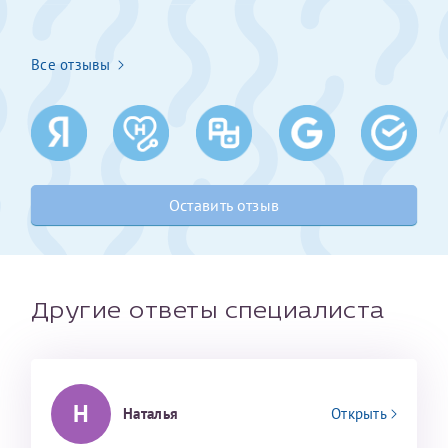
Получение справки
Все отзывы
Лично в кассе центра
Прислать на эл. почту
Направить справку сразу в ИФНС
Оставить отзыв
(упрощенный порядок возврата НДФЛ с 2024 г.)
Телефон*
Другие ответы специалиста
Электронная почта*
Н
Наталья
Открыть
скан 2-3 страниц паспорта пациента и