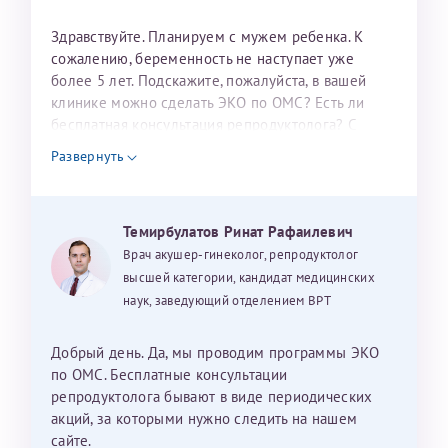
налогоплательщика* (основной разворот с фотографией,
Здравствуйте. Планируем с мужем ребенка. К
вашими данными и местом выдачи)
сожалению, беременность не наступает уже
более 5 лет. Подскажите, пожалуйста, в вашей
клинике можно сделать ЭКО по ОМС? Есть ли
бесплатная консультация репродуктолога? С
уважением, Наталья Баранова.
Развернуть
Александра
Темирбулатов Ринат Рафаилевич
Врач акушер-гинеколог, репродуктолог
высшей категории, кандидат медицинских
наук, заведующий отделением ВРТ
Хотелось бы выразить благодарность Темирбулатову
Ринату Рафаильевичу. Словами не описать, на сколько
мы ему благодарны. Благодаря ему мы стали
Добрый день. Да, мы проводим программы ЭКО
счастливыми родителями доченьки, которой
по ОМС. Бесплатные консультации
исполнилось вчера пол года. Ринат Рафаильевич
репродуктолога бывают в виде периодических
волшебник, который исполнил нашу очень давнюю
акций, за которыми нужно следить на нашем
мечту. Забеременеть не получалось на протяжении
сайте.
Нажимая кнопку "Отправить" соглашаюсь с
Политикой