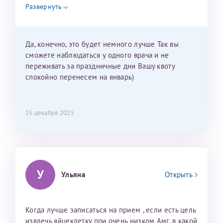
недель и 3 недели я должна находится в Питере.
Развернуть
Можно мне новый год провести в Калининграде и
приехать к Вам в январе? Будут ли действовать
мои направления?
Да, конечно, это будет немного лучше Так вы
сможете наблюдаться у одного врача и не
переживать за праздничные дни Вашу квоту
спокойно перенесем на январь)
15 декабря 2025
У
Ульяна
Открыть
Когда лучше записаться на прием , если есть цель
извлечь яйцеклетку при очень низком Амг, в какой