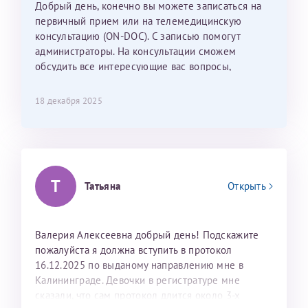
Добрый день, конечно вы можете записаться на
С ней общение было, как с давней знакомой, очень
первичный прием или на телемедицинскую
лёгкое и простое. Вообще в данной клинике весь
консультацию (ON-DOC). С записью помогут
персонал очень вежливый и чуткий, прям приятно
администраторы. На консультации сможем
находиться. Мы собираемся туда ещё за вторым
обсудить все интересующие вас вопросы,
ребёнком, и конечно же только к Ринату
составить план подготовки и лечения.
Рафаильевичу, нашему волшебнику, без каких либо
сомнений.
18 декабря 2025
Темирбулатов Ринат Рафаилевич
Репродуктологи
Т
Татьяна
Открыть
26 июля 2026
Валерия Алексеевна добрый день! Подскажите
пожалуйста я должна вступить в протокол
16.12.2025 по выданому направлению мне в
Калининграде. Девочки в регистратуре мне
сказали, что сам протокол длится около 3-х