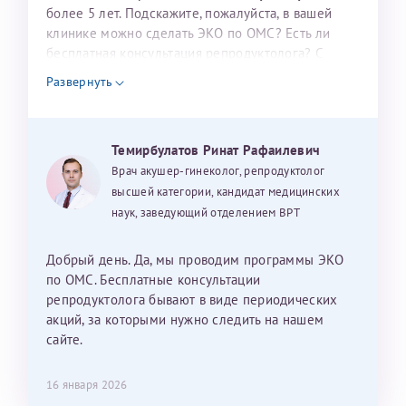
налогоплательщика* (основной разворот с фотографией,
более 5 лет. Подскажите, пожалуйста, в вашей
клинике можно сделать ЭКО по ОМС? Есть ли
вашими данными и местом выдачи)
бесплатная консультация репродуктолога? С
уважением, Наталья Баранова.
Развернуть
Александра
Темирбулатов Ринат Рафаилевич
Врач акушер-гинеколог, репродуктолог
высшей категории, кандидат медицинских
наук, заведующий отделением ВРТ
Хотелось бы выразить благодарность Темирбулатову
Ринату Рафаильевичу. Словами не описать, на сколько
Добрый день. Да, мы проводим программы ЭКО
мы ему благодарны. Благодаря ему мы стали
по ОМС. Бесплатные консультации
счастливыми родителями доченьки, которой
репродуктолога бывают в виде периодических
исполнилось вчера пол года. Ринат Рафаильевич
акций, за которыми нужно следить на нашем
волшебник, который исполнил нашу очень давнюю
сайте.
мечту. Забеременеть не получалось на протяжении
10 лет. Потом начались операции по женски
16 января 2026
(вылазили кисты на яичниках), после которых мне
Нажимая кнопку "Отправить" соглашаюсь с
Политикой