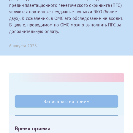
предимплантационного генетического скрининга (ПГС)
являются повторные неудачные попытки ЭКО (более
Оставить отзыв
двух). К сожалению, в ОМС это обследование не входит.
Принимаю условия
Соглашения на обработку
Отчество*
В цикле, проводимом по ОМС можно выполнить ПГС за
персональных данных
дополнительную оплату.
Записаться на прием
Дата рождения*
6 августа 2026
Для предоставления в налоговые органы Российской
Федерации, выписать ее на имя:
Фамилия*
Записаться на прием
Имя*
Время приема