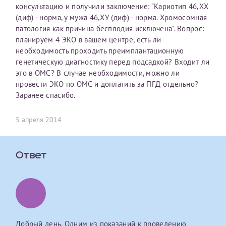
консультацию и получили заключение: "Кариотип 46,ХХ
первом заявлении. После отправки готового документа
О каком враче расскажете?
Электронная почта*
Наши специалисты готовы помочь вам, предоставив
(диф) - норма, у мужа 46,ХУ (диф) - норма. Хромосомная
изменения и переоформление справки на другого
общую информацию и рекомендации на основе
патология как причина бесплодия исключена". Вопрос:
налогоплательщика не выполняются
. Пожалуйста,
ваших вопросов. Задайте ваш вопрос,
планируем 4 ЭКО в вашем центре, есть ли
внимательно проверяйте все данные перед отправкой
и мы постараемся ответить на него как можно
Ваш отзыв
необходимость проходить преимплантационную
заявки.
скорее.
Номер телефона*
генетическую диагностику перед подсадкой? Входит ли
это в ОМС? В случае необходимости, можно ли
После отправки заявки вы получите письмо на указанную
Я подтверждаю, что ознакомился с уведомлением,
провести ЭКО по ОМС и доплатить за ПГД отдельно?
электронную почту с подтверждением «
Заявка на справку
приведённым выше.
Заранее спасибо.
принята
». Если письмо не поступит, пожалуйста, свяжитесь
Номер медицинской карты МЦРМ
с МЦРМ для уточнения информации.
Далее
5 апреля 2014
Заявление
Сдать спермограмму
Прошу выдать справку об оказанных медицинских услугах
Ответ
следующим пациентам:
Прикрепить файлы
Выберите специальность врача
Фамилия*
Или введите его имя
Принимаю условия
Соглашения на обработку
Имя*
Добрый день. Одним из показаний к проведению
персональных данных