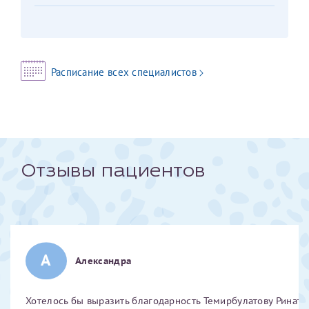
Отчество*
ИНН Налогоплательщика*
Расписание всех специалистов
налогоплательщик, тот, кто будет получать вычет - ФИО
налогоплательщика
Отзывы пациентов
За год/годы
2022
2023
2024
А
Александра
2025
Хотелось бы выразить благодарность Темирбулатову Ринату 