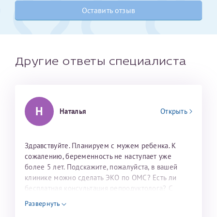
налогоплательщика* (основной разворот с фотографией,
Оставить отзыв
вашими данными и местом выдачи)
Другие ответы специалиста
Н
Наталья
Открыть
Здравствуйте. Планируем с мужем ребенка. К
Александра
сожалению, беременность не наступает уже
более 5 лет. Подскажите, пожалуйста, в вашей
клинике можно сделать ЭКО по ОМС? Есть ли
бесплатная консультация репродуктолога? С
уважением, Наталья Баранова.
Хотелось бы выразить благодарность Темирбулатову
Развернуть
Ринату Рафаильевичу. Словами не описать, на сколько
Нажимая кнопку "Отправить" соглашаюсь с
Политикой