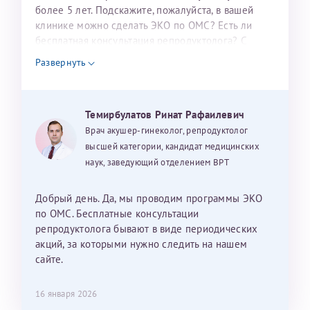
налогоплательщика* (основной разворот с фотографией,
более 5 лет. Подскажите, пожалуйста, в вашей
клинике можно сделать ЭКО по ОМС? Есть ли
вашими данными и местом выдачи)
бесплатная консультация репродуктолога? С
уважением, Наталья Баранова.
Развернуть
Александра
Темирбулатов Ринат Рафаилевич
Врач акушер-гинеколог, репродуктолог
высшей категории, кандидат медицинских
наук, заведующий отделением ВРТ
Хотелось бы выразить благодарность Темирбулатову
Ринату Рафаильевичу. Словами не описать, на сколько
Добрый день. Да, мы проводим программы ЭКО
мы ему благодарны. Благодаря ему мы стали
по ОМС. Бесплатные консультации
счастливыми родителями доченьки, которой
репродуктолога бывают в виде периодических
исполнилось вчера пол года. Ринат Рафаильевич
акций, за которыми нужно следить на нашем
волшебник, который исполнил нашу очень давнюю
сайте.
мечту. Забеременеть не получалось на протяжении
10 лет. Потом начались операции по женски
16 января 2026
(вылазили кисты на яичниках), после которых мне
Нажимая кнопку "Отправить" соглашаюсь с
Политикой