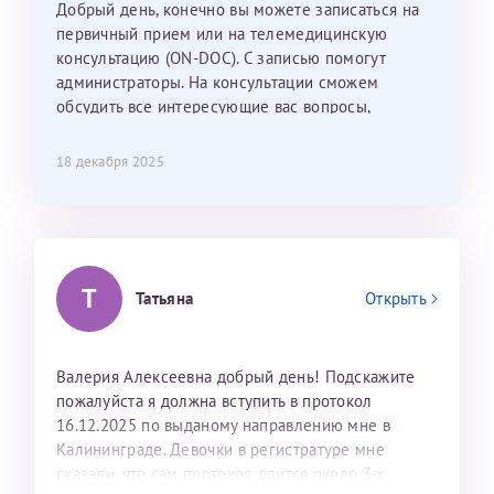
Добрый день, конечно вы можете записаться на
С ней общение было, как с давней знакомой, очень
первичный прием или на телемедицинскую
лёгкое и простое. Вообще в данной клинике весь
консультацию (ON-DOC). С записью помогут
персонал очень вежливый и чуткий, прям приятно
администраторы. На консультации сможем
находиться. Мы собираемся туда ещё за вторым
обсудить все интересующие вас вопросы,
ребёнком, и конечно же только к Ринату
составить план подготовки и лечения.
Рафаильевичу, нашему волшебнику, без каких либо
сомнений.
18 декабря 2025
Темирбулатов Ринат Рафаилевич
Репродуктологи
Т
Татьяна
Открыть
26 июля 2026
Валерия Алексеевна добрый день! Подскажите
пожалуйста я должна вступить в протокол
16.12.2025 по выданому направлению мне в
Калининграде. Девочки в регистратуре мне
сказали, что сам протокол длится около 3-х