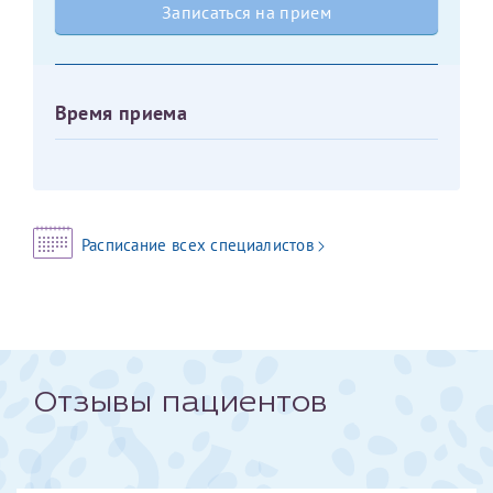
Записаться на прием
Оставить отзыв
Принимаю условия
Соглашения на обработку
Отчество*
персональных данных
Время приема
Записаться на прием
Дата рождения*
Расписание всех специалистов
Для предоставления в налоговые органы Российской
Федерации, выписать ее на имя:
Фамилия*
Отзывы пациентов
Имя*