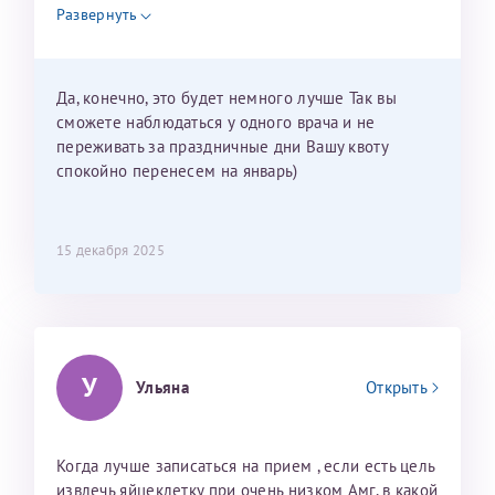
недель и 3 недели я должна находится в Питере.
Развернуть
Можно мне новый год провести в Калининграде и
приехать к Вам в январе? Будут ли действовать
мои направления?
Да, конечно, это будет немного лучше Так вы
сможете наблюдаться у одного врача и не
переживать за праздничные дни Вашу квоту
спокойно перенесем на январь)
15 декабря 2025
У
Ульяна
Открыть
Когда лучше записаться на прием , если есть цель
извлечь яйцеклетку при очень низком Амг, в какой