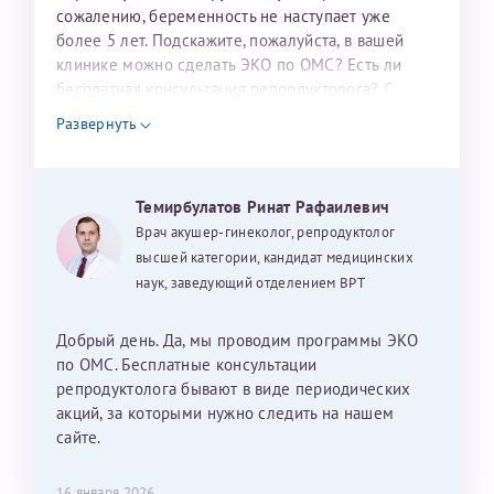
налогоплательщика* (основной разворот с фотографией,
сожалению, беременность не наступает уже
более 5 лет. Подскажите, пожалуйста, в вашей
вашими данными и местом выдачи)
клинике можно сделать ЭКО по ОМС? Есть ли
бесплатная консультация репродуктолога? С
уважением, Наталья Баранова.
Развернуть
Александра
Темирбулатов Ринат Рафаилевич
Врач акушер-гинеколог, репродуктолог
высшей категории, кандидат медицинских
наук, заведующий отделением ВРТ
Хотелось бы выразить благодарность Темирбулатову
Ринату Рафаильевичу. Словами не описать, на сколько
мы ему благодарны. Благодаря ему мы стали
Добрый день. Да, мы проводим программы ЭКО
счастливыми родителями доченьки, которой
по ОМС. Бесплатные консультации
исполнилось вчера пол года. Ринат Рафаильевич
репродуктолога бывают в виде периодических
волшебник, который исполнил нашу очень давнюю
акций, за которыми нужно следить на нашем
мечту. Забеременеть не получалось на протяжении
сайте.
10 лет. Потом начались операции по женски
(вылазили кисты на яичниках), после которых мне
Нажимая кнопку "Отправить" соглашаюсь с
16 января 2026
Политикой