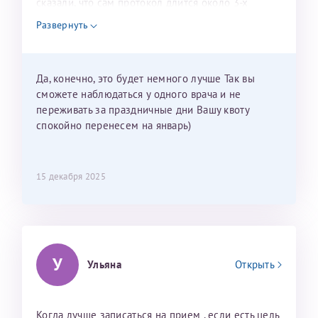
сказали, что сам протокол длится около 3-х
недель и 3 недели я должна находится в Питере.
Развернуть
Можно мне новый год провести в Калининграде и
приехать к Вам в январе? Будут ли действовать
мои направления?
Да, конечно, это будет немного лучше Так вы
сможете наблюдаться у одного врача и не
переживать за праздничные дни Вашу квоту
спокойно перенесем на январь)
15 декабря 2025
У
Ульяна
Открыть
Когда лучше записаться на прием , если есть цель