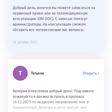
Наталью Викторовну. Тоже очень душевный человек.
С ней общение было, как с давней знакомой, очень
Добрый день, конечно вы можете записаться на
лёгкое и простое. Вообще в данной клинике весь
первичный прием или на телемедицинскую
персонал очень вежливый и чуткий, прям приятно
консультацию (ON-DOC). С записью помогут
находиться. Мы собираемся туда ещё за вторым
администраторы. На консультации сможем
ребёнком, и конечно же только к Ринату
обсудить все интересующие вас вопросы,
Рафаильевичу, нашему волшебнику, без каких либо
составить план подготовки и лечения.
сомнений.
18 декабря 2025
Темирбулатов Ринат Рафаилевич
Репродуктологи
Т
26 июля 2026
Татьяна
Открыть
Валерия Алексеевна добрый день! Подскажите
пожалуйста я должна вступить в протокол
16.12.2025 по выданому направлению мне в
Калининграде. Девочки в регистратуре мне