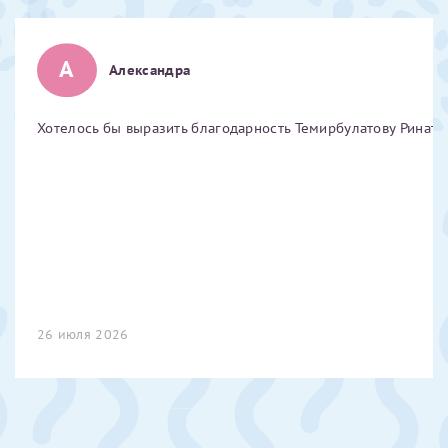
Отчество*
А
Александра
ИНН Налогоплательщика*
Хотелось бы выразить благодарность Темирбулатову Ринату 
налогоплательщик, тот, кто будет получать вычет - ФИО
налогоплательщика
За год/годы
2022
26 июля 2026
2023
2024
2025