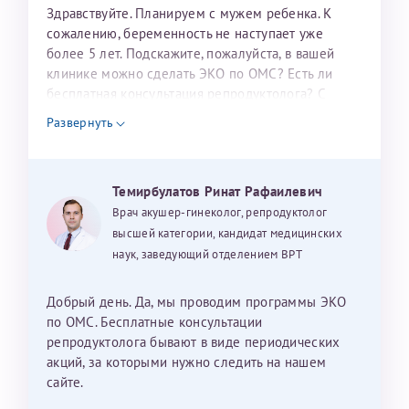
налогоплательщика* (основной разворот с фотографией,
Здравствуйте. Планируем с мужем ребенка. К
сожалению, беременность не наступает уже
вашими данными и местом выдачи)
более 5 лет. Подскажите, пожалуйста, в вашей
клинике можно сделать ЭКО по ОМС? Есть ли
бесплатная консультация репродуктолога? С
уважением, Наталья Баранова.
Развернуть
Александра
Темирбулатов Ринат Рафаилевич
Врач акушер-гинеколог, репродуктолог
высшей категории, кандидат медицинских
Хотелось бы выразить благодарность Темирбулатову
наук, заведующий отделением ВРТ
Ринату Рафаильевичу. Словами не описать, на сколько
мы ему благодарны. Благодаря ему мы стали
Добрый день. Да, мы проводим программы ЭКО
счастливыми родителями доченьки, которой
по ОМС. Бесплатные консультации
исполнилось вчера пол года. Ринат Рафаильевич
репродуктолога бывают в виде периодических
волшебник, который исполнил нашу очень давнюю
акций, за которыми нужно следить на нашем
мечту. Забеременеть не получалось на протяжении
сайте.
10 лет. Потом начались операции по женски
Нажимая кнопку "Отправить" соглашаюсь с
Политикой