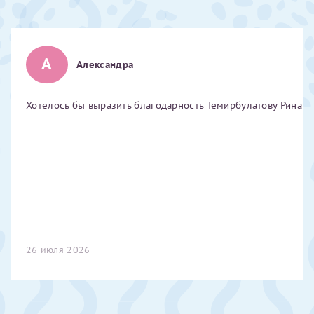
Отчество*
А
Александра
ИНН Налогоплательщика*
Хотелось бы выразить благодарность Темирбулатову Ринату 
налогоплательщик, тот, кто будет получать вычет - ФИО
налогоплательщика
За год/годы
2022
2023
26 июля 2026
2024
2025