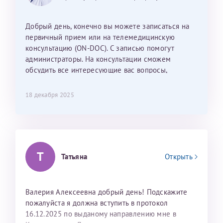
Наталью Викторовну. Тоже очень душевный человек.
С ней общение было, как с давней знакомой, очень
Добрый день, конечно вы можете записаться на
лёгкое и простое. Вообще в данной клинике весь
первичный прием или на телемедицинскую
персонал очень вежливый и чуткий, прям приятно
консультацию (ON-DOC). С записью помогут
находиться. Мы собираемся туда ещё за вторым
администраторы. На консультации сможем
ребёнком, и конечно же только к Ринату
обсудить все интересующие вас вопросы,
Рафаильевичу, нашему волшебнику, без каких либо
составить план подготовки и лечения.
сомнений.
18 декабря 2025
Темирбулатов Ринат Рафаилевич
Репродуктологи
26 июля 2026
Т
Татьяна
Открыть
Валерия Алексеевна добрый день! Подскажите
пожалуйста я должна вступить в протокол
16.12.2025 по выданому направлению мне в