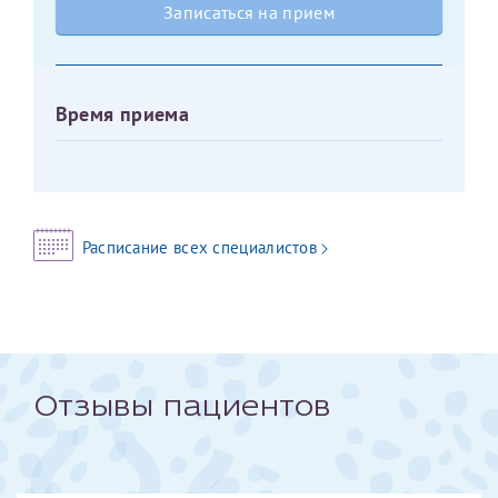
Записаться на прием
Оставить отзыв
Принимаю условия
Соглашения на обработку
Отчество*
персональных данных
Время приема
Записаться на прием
Дата рождения*
Расписание всех специалистов
Для предоставления в налоговые органы Российской
Федерации, выписать ее на имя:
Фамилия*
Отзывы пациентов
Имя*