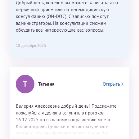
Добрый день, конечно вы можете записаться на
С ней общение было, как с давней знакомой, очень
первичный прием или на телемедицинскую
лёгкое и простое. Вообще в данной клинике весь
консультацию (ON-DOC). С записью помогут
персонал очень вежливый и чуткий, прям приятно
администраторы. На консультации сможем
находиться. Мы собираемся туда ещё за вторым
обсудить все интересующие вас вопросы,
ребёнком, и конечно же только к Ринату
составить план подготовки и лечения.
Рафаильевичу, нашему волшебнику, без каких либо
сомнений.
18 декабря 2025
Темирбулатов Ринат Рафаилевич
Репродуктологи
Т
Татьяна
Открыть
26 июля 2026
Валерия Алексеевна добрый день! Подскажите
пожалуйста я должна вступить в протокол
16.12.2025 по выданому направлению мне в
Калининграде. Девочки в регистратуре мне
сказали, что сам протокол длится около 3-х