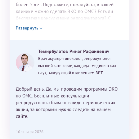
налогоплательщика* (основной разворот с фотографией,
более 5 лет. Подскажите, пожалуйста, в вашей
клинике можно сделать ЭКО по ОМС? Есть ли
вашими данными и местом выдачи)
бесплатная консультация репродуктолога? С
уважением, Наталья Баранова.
Развернуть
Александра
Темирбулатов Ринат Рафаилевич
Врач акушер-гинеколог, репродуктолог
высшей категории, кандидат медицинских
наук, заведующий отделением ВРТ
Хотелось бы выразить благодарность Темирбулатову
Ринату Рафаильевичу. Словами не описать, на сколько
Добрый день. Да, мы проводим программы ЭКО
мы ему благодарны. Благодаря ему мы стали
по ОМС. Бесплатные консультации
счастливыми родителями доченьки, которой
репродуктолога бывают в виде периодических
исполнилось вчера пол года. Ринат Рафаильевич
акций, за которыми нужно следить на нашем
волшебник, который исполнил нашу очень давнюю
сайте.
мечту. Забеременеть не получалось на протяжении
10 лет. Потом начались операции по женски
16 января 2026
(вылазили кисты на яичниках), после которых мне
Нажимая кнопку "Отправить" соглашаюсь с
Политикой