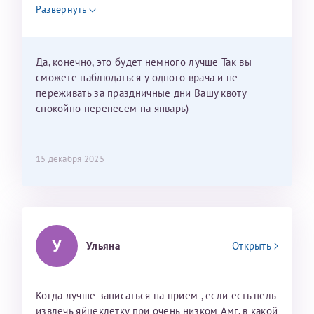
недель и 3 недели я должна находится в Питере.
Развернуть
Можно мне новый год провести в Калининграде и
приехать к Вам в январе? Будут ли действовать
мои направления?
Да, конечно, это будет немного лучше Так вы
сможете наблюдаться у одного врача и не
переживать за праздничные дни Вашу квоту
спокойно перенесем на январь)
15 декабря 2025
У
Ульяна
Открыть
Когда лучше записаться на прием , если есть цель
извлечь яйцеклетку при очень низком Амг, в какой