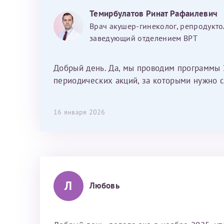
хотелось отметить мед. сестру Сухову
Темирбулатов Ринат Рафаилевич
Наталью Викторовну. Тоже очень
Врач акушер-гинеколог, репродукто
душевный человек. С ней общение
заведующий отделением ВРТ
было, как с давней знакомой, очень
лёгкое и простое. Вообще в данной
клинике весь персонал очень вежливый
Добрый день. Да, мы проводим программы 
и чуткий, прям приятно находиться. Мы
периодических акций, за которыми нужно с
собираемся туда ещё за вторым
ребёнком, и конечно же только к Ринату
16 января 2026
Рафаильевичу, нашему волшебнику, без
каких либо сомнений.
Л
Любовь