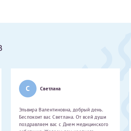
Получение справки
Лично в кассе центра
в
Прислать на эл. почту
Направить справку сразу в ИФНС
(упрощенный порядок возврата НДФЛ с 2024 г.)
С
Светлана
Электронная почта*
Эльвира Валентиновна, добрый день.
Беспокоит вас Светлана. От всей души
поздравляем вас с Днем медицинского