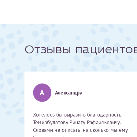
За год/годы
2022
2023
Отзывы пациенто
2024
2025
А
Александра
Телефон*
Хотелось бы выразить благодарность
Темирбулатову Ринату Рафаильевичу.
Словами не описать, на сколько мы ему