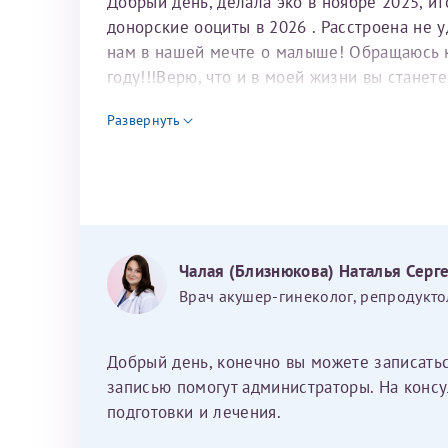
Добрый день, делала эко в ноябре 2025, и
донорские ооциты в 2026 . Расстроена не 
нам в нашей мечте о малыше! Обращаюсь к 
году!!!Верю, что и в моей жизни вы станет
для программы эко
Развернуть
Чалая (Близнюкова) Наталья Серг
Врач акушер-гинеколог, репродукто
Добрый день, конечно вы можете записать
записью помогут администраторы. На консу
подготовки и лечения.