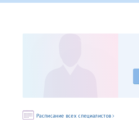
Принимаю усл
Фамилия*
Или введите его имя
Отчество*
Принимаю усл
Фамилия*
Отчество*
Расписание всех специалистов