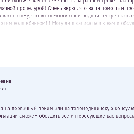
тог биохимическая беременность на раннем сроке. Плани
удачной процедурой! Очень верю , что ваша помощь и пр
вам потому, что вы помогли моей родной сестре стать с
е этим волшебником!!! Могу ли я записаться к вам и обс
еевна
лог
ся на первичный прием или на телемедицинскую консуль
льтации сможем обсудить все интересующие вас вопросы