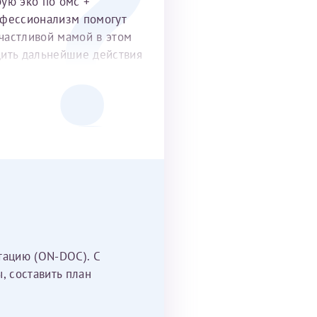
рую эко по омс +
офессионализм помогут
частливой мамой в этом
удить дальнейшие действия
тацию (ON-DOC). С
, составить план