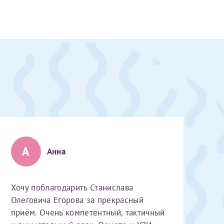
А
Анна
Хочу поблагодарить Станислава
Олеговича Егорова за прекрасный
скан 2-3 страниц паспорта пациента и налогоплательщика* (основной разворот с фотографией, вашими данными и местом выдачи)
приём. Очень компетентный, тактичный