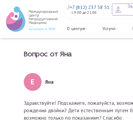
За
+7 (812) 237 58 51
с 9:00 до 21:00
Оставить
Записать
Задать в
Заявление 
О центре
Услуги
налоговых
Вопрос от Яна
Уважаемые пациенты! 
Ваше имя
Имя*
Мы рады приветст
ответы на интере
органов ознакомьтесь,
социальный налоговый
Мы просим вас не
Е
Яна
Ознакомить
информацию о сос
Фамилия
Отчество*
анонимность и за
условия мы не см
Здравствуйте! Подскажите, пожалуйста, возм
рождения двойни? Дети естественным путем бы
Наши специалист
Электронная почта
Фамилия*
возможно только по показаниям? Спасибо
на основе ваших 
Срок подготовки доку
можно скорее.