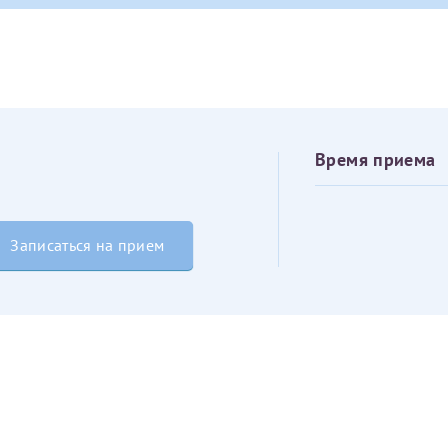
овия
Соглашения на обработку персональных данных
Имя*
Дата рождения*
Запис
овия
Соглашения на обработку персональных данных
Время приема
Записаться на прием
Имя*
ИНН Налогоплательщика*
налогоплательщик, тот, кто будет получать вычет - ФИО налогоплательщика