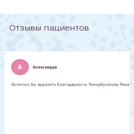
Отчество*
Отзывы пациентов
ИНН Налогоплательщика*
налогоплательщик, тот, кто будет получать вычет - ФИО
налогоплательщика
А
Александра
За год/годы
Хотелось бы выразить благодарность Темирбулатову Ринату 
2022
2023
2024
2025