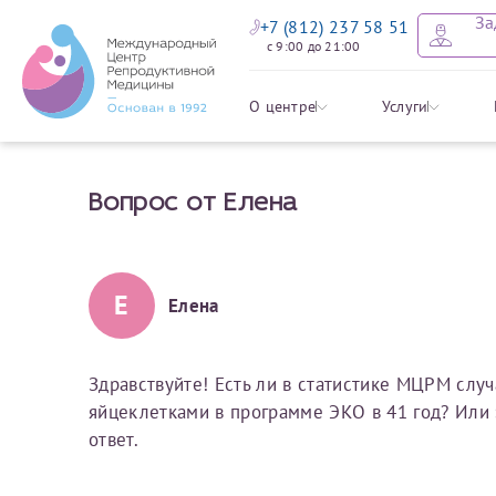
За
+7 (812) 237 58 51
с 9:00 до 21:00
Оставить
Записать
Задать в
Заявление 
О центре
Услуги
налоговых
Вопрос от Елена
Уважаемые пациенты! 
Ваше имя
Имя*
Мы рады приветст
ответы на интере
органов ознакомьтесь,
социальный налоговый
Мы просим вас не
Е
Елена
Ознакомить
информацию о сос
Фамилия
Отчество*
анонимность и за
условия мы не см
Здравствуйте! Есть ли в статистике МЦРМ слу
яйцеклетками в программе ЭКО в 41 год? Или 
Наши специалист
Электронная почта
Фамилия*
ответ.
на основе ваших 
Срок подготовки доку
можно скорее.