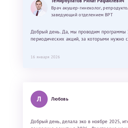
Темирбулатов Ринат Рафаилевич
Наталью Викторовну. Тоже очень
Врач акушер-гинеколог, репродукто
душевный человек. С ней общение
заведующий отделением ВРТ
было, как с давней знакомой, очень
лёгкое и простое. Вообще в данной
клинике весь персонал очень вежливый
Добрый день. Да, мы проводим программы 
и чуткий, прям приятно находиться. Мы
периодических акций, за которыми нужно с
собираемся туда ещё за вторым
ребёнком, и конечно же только к Ринату
16 января 2026
Рафаильевичу, нашему волшебнику, без
каких либо сомнений.
Л
Любовь
Добрый день, делала эко в ноябре 2025, и