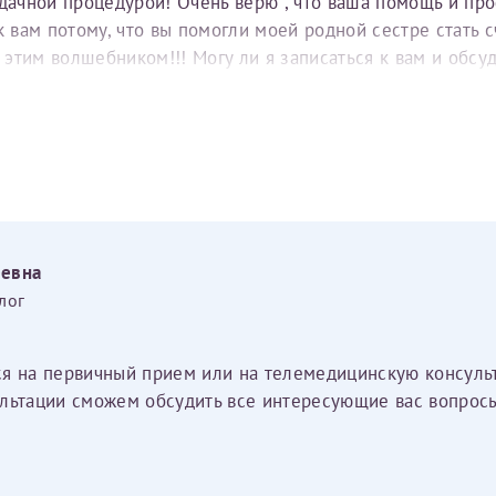
удачной процедурой! Очень верю , что ваша помощь и пр
вам потому, что вы помогли моей родной сестре стать с
е этим волшебником!!! Могу ли я записаться к вам и обс
еевна
лог
ся на первичный прием или на телемедицинскую консуль
льтации сможем обсудить все интересующие вас вопросы