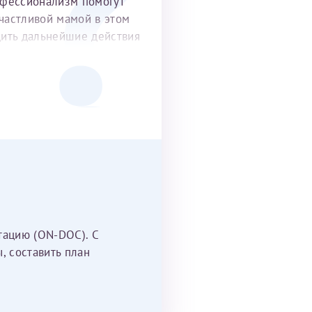
офессионализм помогут
частливой мамой в этом
удить дальнейшие действия
тацию (ON-DOC). С
, составить план