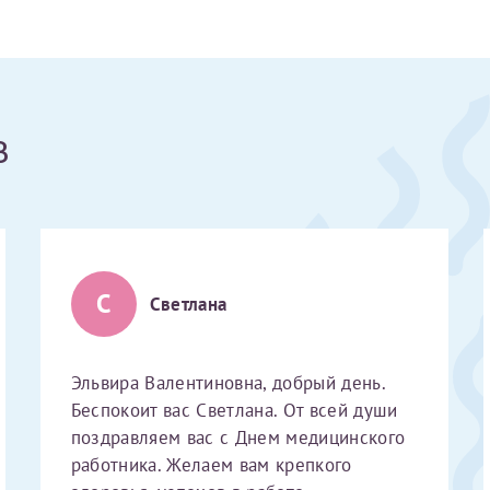
Получение справки
Лично в кассе центра
в
Прислать на эл. почту
Направить справку сразу в ИФНС
(упрощенный порядок возврата НДФЛ с 2024 г.)
С
Светлана
Электронная почта*
Эльвира Валентиновна, добрый день.
Беспокоит вас Светлана. От всей души
поздравляем вас с Днем медицинского
работника. Желаем вам крепкого