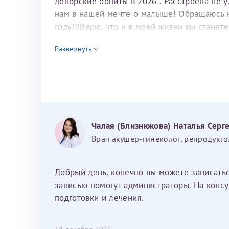
донорские ооциты в 2026 . Расстроена не 
нам в нашей мечте о малыше! Обращаюсь к 
году!!!Верю, что и в моей жизни вы станет
для программы эко
Развернуть
Чалая (Близнюкова) Наталья Серг
Врач акушер-гинеколог, репродукто
Добрый день, конечно вы можете записать
записью помогут администраторы. На консу
подготовки и лечения.