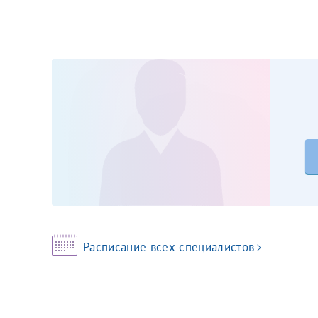
Принимаю усл
Фамилия*
Или введите его имя
Отчество*
Принимаю усл
Фамилия*
Расписание всех специалистов
Отчество*