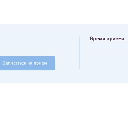
овия
Соглашения на обработку персональных данных
Имя*
Дата рождения*
Время приема
Запис
овия
Соглашения на обработку персональных данных
Записаться на прием
Имя*
ИНН Налогоплательщика*
налогоплательщик, тот, кто будет получать вычет - ФИО налогоплательщика