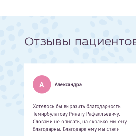
За год/годы
2022
Отзывы пациенто
2023
2024
2025
А
Александра
Телефон*
Хотелось бы выразить благодарность
Темирбулатову Ринату Рафаильевичу.
Словами не описать, на сколько мы ему
благодарны. Благодаря ему мы стали