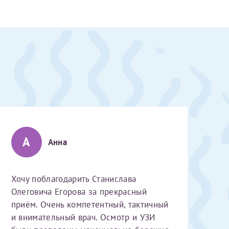
А
Анна
Хочу поблагодарить Станислава
Олеговича Егорова за прекрасный
приём. Очень компетентный, тактичный
скан 2-3 страниц паспорта пациента и налогоплательщика* (основной разворот с фотографией, вашими данными и местом выдачи)
и внимательный врач. Осмотр и УЗИ