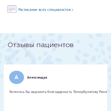
Отчество*
Расписание всех специалистов
ИНН Налогоплательщика*
налогоплательщик, тот, кто будет получать вычет - ФИО
Отзывы пациентов
налогоплательщика
За год/годы
А
2022
Александра
2023
2024
Хотелось бы выразить благодарность Темирбулатову Ринату 
2025