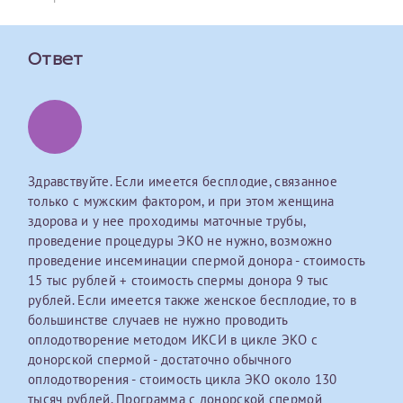
первом заявлении. После отправки готового документа
О каком враче расскажете?
Электронная почта*
Наши специалисты готовы помочь вам, предоставив
изменения и переоформление справки на другого
общую информацию и рекомендации на основе
налогоплательщика не выполняются
. Пожалуйста,
ваших вопросов. Задайте ваш вопрос,
Ответ
внимательно проверяйте все данные перед отправкой
и мы постараемся ответить на него как можно
Ваш отзыв
заявки.
скорее.
Номер телефона*
После отправки заявки вы получите письмо на указанную
Я подтверждаю, что ознакомился с уведомлением,
электронную почту с подтверждением «
Заявка на справку
приведённым выше.
принята
». Если письмо не поступит, пожалуйста, свяжитесь
Здравствуйте. Если имеется бесплодие, связанное
Номер медицинской карты МЦРМ
с МЦРМ для уточнения информации.
Далее
только с мужским фактором, и при этом женщина
здорова и у нее проходимы маточные трубы,
Заявление
проведение процедуры ЭКО не нужно, возможно
проведение инсеминации спермой донора - стоимость
Сдать спермограмму
Прошу выдать справку об оказанных медицинских услугах
15 тыс рублей + стоимость спермы донора 9 тыс
следующим пациентам:
рублей. Если имеется также женское бесплодие, то в
Прикрепить файлы
Выберите специальность врача
большинстве случаев не нужно проводить
Фамилия*
оплодотворение методом ИКСИ в цикле ЭКО с
донорской спермой - достаточно обычного
Или введите его имя
оплодотворения - стоимость цикла ЭКО около 130
Принимаю условия
Соглашения на обработку
Имя*
тысяч рублей. Программа с донорской спермой
персональных данных