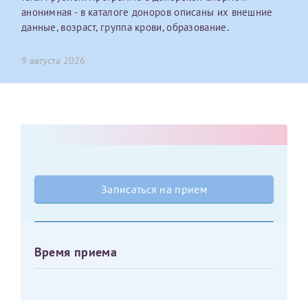
анонимная - в каталоге доноров описаны их внешние
данные, возраст, группа крови, образование.
Оставить отзыв
Принимаю условия
Соглашения на обработку
Отчество*
персональных данных
9 августа 2026
Записаться на прием
Дата рождения*
Для предоставления в налоговые органы Российской
Записаться на прием
Федерации, выписать ее на имя:
Фамилия*
Время приема
Имя*