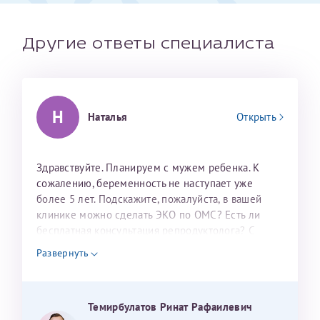
налогоплательщика* (основной разворот с фотографией,
вашими данными и местом выдачи)
Другие ответы специалиста
Н
Наталья
Открыть
Здравствуйте. Планируем с мужем ребенка. К
сожалению, беременность не наступает уже
более 5 лет. Подскажите, пожалуйста, в вашей
Александра
клинике можно сделать ЭКО по ОМС? Есть ли
бесплатная консультация репродуктолога? С
уважением, Наталья Баранова.
Развернуть
Хотелось бы выразить благодарность Темирбулатову
Ринату Рафаильевичу. Словами не описать, на сколько
мы ему благодарны. Благодаря ему мы стали
Темирбулатов Ринат Рафаилевич
Нажимая кнопку "Отправить" соглашаюсь с
Политикой