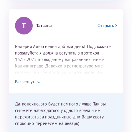
Т
Татьяна
Открыть
Валерия Алексеевна добрый день! Подскажите
пожалуйста я должна вступить в протокол
16.12.2025 по выданому направлению мне в
Калининграде. Девочки в регистратуре мне
сказали, что сам протокол длится около 3-х
недель и 3 недели я должна находится в Питере.
Развернуть
Можно мне новый год провести в Калининграде и
приехать к Вам в январе? Будут ли действовать
мои направления?
Да, конечно, это будет немного лучше Так вы
сможете наблюдаться у одного врача и не
переживать за праздничные дни Вашу квоту
спокойно перенесем на январь)