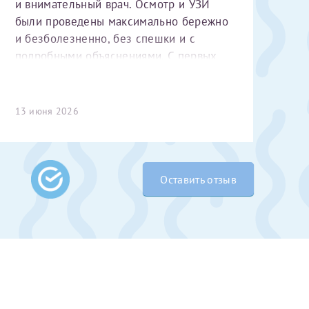
и внимательный врач. Осмотр и УЗИ
были проведены максимально бережно
и безболезненно, без спешки и с
подробными объяснениями. С первых
минут чувствуется высокий
профессионализм и уважительное
отношение к пациенту. Спасибо
13 июня 2026
большое за чуткость, деликатность и
комфортную атмосферу на приёме!
Оставить отзыв