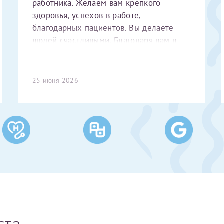
работника. Желаем вам крепкого
здоровья, успехов в работе,
благодарных пациентов. Вы делаете
людей счастливыми. Благодаря вам в
2017 году родился наш сыночек. В этом
году он закончил с отличием второй
класс. Занимается лёгкой атлетикой и
25 июня 2026
шахматами, ходит в театральную
студию. Спасибо вам большое за всё.