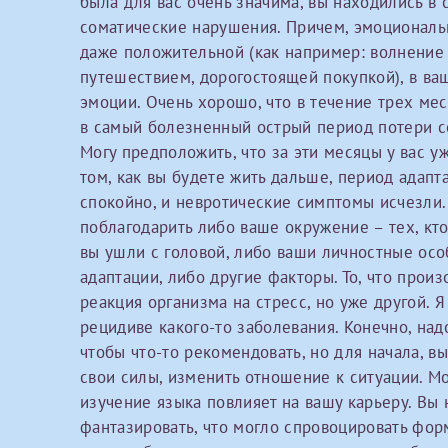
была для вас очень значима, вы находились в 
Принимаю усл
Фамилия*
соматические нарушения. Причем, эмоциональн
Или введите его имя
даже положительной (как например: волнение
путешествием, дорогостоящей покупкой), в ва
эмоции. Очень хорошо, что в течение трех ме
Отчество*
в самый болезненный острый период потери се
Принимаю усл
Могу предположить, что за эти месяцы у вас 
том, как вы будете жить дальше, период адап
спокойно, и невротические симптомы исчезли
поблагодарить либо ваше окружение – тех, кто
вы ушли с головой, либо ваши личностные осо
адаптации, либо другие факторы. То, что произ
Фамилия*
реакция организма на стресс, но уже другой. 
рецидиве какого-то заболевания. Конечно, над
чтобы что-то рекомендовать, но для начала, 
Отчество*
свои силы, изменить отношение к ситуации. М
изучение языка повлияет на вашу карьеру. Вы 
фантазировать, что могло спровоцировать фо