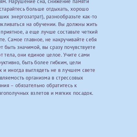
ям. Нарушение сна, снижение памяти
остарайтесь больше отдыхать, хорошо
ших энергозатрат), разнообразьте как-то
Получение справки
цикливаться на обучении. Вы должны жить
приятное, а еще лучше составьте четкий
Лично в кассе центра
те. Самое главное, не накручивайте себя
ет быть значимой, вы сразу почувствуете
Прислать на эл. почту
т тела, они единое целое. Учите сами
уктивно, быть более гибким, цели
Направить справку сразу в ИФНС
к и иногда выглядеть не в лучшем свете
(упрощенный порядок возврата НДФЛ с 2024 г.)
ивляемость организма в стрессовых
яния – обязательно обратитесь к
лагополучных взлетов и мягких посадок.
Электронная почта*