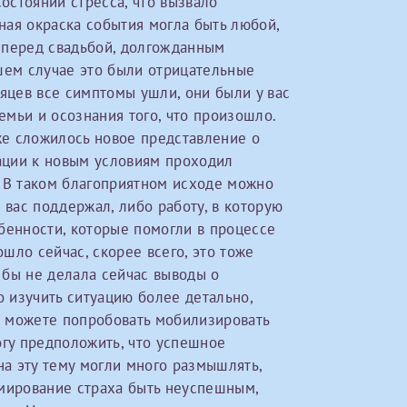
состоянии стресса, что вызвало
овия
Соглашения на обработку персональных данных
Имя*
ая окраска события могла быть любой,
 перед свадьбой, долгожданным
шем случае это были отрицательные
сяцев все симптомы ушли, они были у вас
Дата рождения*
мьи и осознания того, что произошло.
Запис
овия
Соглашения на обработку персональных данных
уже сложилось новое представление о
тации к новым условиям проходил
. В таком благоприятном исходе можно
 вас поддержал, либо работу, в которую
бенности, которые помогли в процессе
ошло сейчас, скорее всего, это тоже
Имя*
Я бы не делала сейчас выводы о
о изучить ситуацию более детально,
вы можете попробовать мобилизировать
ИНН Налогоплательщика*
огу предположить, что успешное
на эту тему могли много размышлять,
налогоплательщик, тот, кто будет получать вычет - ФИО налогоплательщика
рмирование страха быть неуспешным,