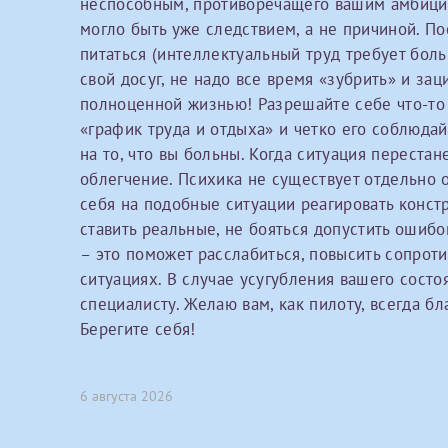
неспособным, противоречащего вашим амбици
могло быть уже следствием, а не причиной. П
питаться (интеллектуальный труд требует боль
За год/годы
свой досуг, не надо все время «зубрить» и за
полноценной жизнью! Разрешайте себе что-то 
2022
«график труда и отдыха» и четко его соблюдай
2023
на то, что вы больны. Когда ситуация перестан
2024
облегчение. Психика не существует отдельно о
себя на подобные ситуации реагировать констр
2025
ставить реальные, не бояться допустить ошибо
– это поможет расслабиться, повысить сопрот
ситуациях. В случае усугубления вашего состо
специалисту. Желаю вам, как пилоту, всегда б
Телефон*
Берегите себя!
6 августа 2026