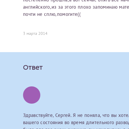
Вы можете оформить справку как для с
английского,из за этого плохо запоминаю ма
своим родителям).
почти не сплю,помогите((
О каком враче расск
Электронная почта*
Я подтверждаю,
Справка готовится
стр
3 марта 2014
Ваш отзыв
готового документа
из
Номер телефона*
выполняются
. Пожалу
После отправки заявки вы 
Ответ
«
Заявка на справку пр
Номер медицинской
уточнения информации
Сдать спермог
Прикрепить ф
Заявление
Здравствуйте, Сергей. Я не поняла, что вы хот
Выберите специально
вашего состояния во время длительного развод
Прошу выдать справку