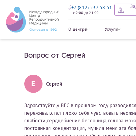
За
+7 (812) 237 58 51
с 9:00 до 21:00
Оставить
Записать
Задать в
Заявление 
О центре
Услуги
налоговых
Вопрос от Сергей
Уважаемые пациенты! 
Ваше имя
Имя*
Мы рады приветст
ответы на интере
органов ознакомьтесь,
социальный налоговый
Мы просим вас не
Е
Сергей
Ознакомить
информацию о сос
Фамилия
Отчество*
анонимность и за
условия мы не см
Здравствуйте,у ВГС в прошлом году разводилс
переживал,стал плохо себя чувствовать,неож
Наши специалист
Электронная почта
Фамилия*
слабости,сердцебиение,бессоница,голова може
на основе ваших 
постоянная концентрация, мучила меня эта бо
Срок подготовки доку
можно скорее.
постепенно прошла,а вот сейчас опять все нач