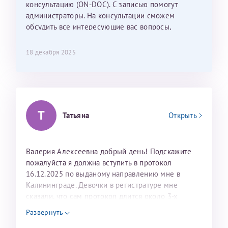
консультацию (ON-DOC). С записью помогут
лёгкое и простое. Вообще в данной клинике весь
администраторы. На консультации сможем
персонал очень вежливый и чуткий, прям приятно
обсудить все интересующие вас вопросы,
находиться. Мы собираемся туда ещё за вторым
составить план подготовки и лечения.
ребёнком, и конечно же только к Ринату
Рафаильевичу, нашему волшебнику, без каких либо
18 декабря 2025
сомнений.
Темирбулатов Ринат Рафаилевич
Репродуктологи
Т
Татьяна
Открыть
26 июля 2026
Валерия Алексеевна добрый день! Подскажите
пожалуйста я должна вступить в протокол
16.12.2025 по выданому направлению мне в
Калининграде. Девочки в регистратуре мне
сказали, что сам протокол длится около 3-х
недель и 3 недели я должна находится в Питере.
Развернуть
Можно мне новый год провести в Калининграде и