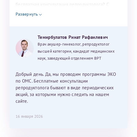
налогоплательщика* (основной разворот с фотографией,
бесплатная консультация репродуктолога? С
уважением, Наталья Баранова.
вашими данными и местом выдачи)
Развернуть
Темирбулатов Ринат Рафаилевич
Александра
Врач акушер-гинеколог, репродуктолог
высшей категории, кандидат медицинских
наук, заведующий отделением ВРТ
Хотелось бы выразить благодарность Темирбулатову
Добрый день. Да, мы проводим программы ЭКО
Ринату Рафаильевичу. Словами не описать, на сколько
по ОМС. Бесплатные консультации
мы ему благодарны. Благодаря ему мы стали
репродуктолога бывают в виде периодических
счастливыми родителями доченьки, которой
акций, за которыми нужно следить на нашем
исполнилось вчера пол года. Ринат Рафаильевич
сайте.
волшебник, который исполнил нашу очень давнюю
мечту. Забеременеть не получалось на протяжении
16 января 2026
10 лет. Потом начались операции по женски
(вылазили кисты на яичниках), после которых мне
сказали, что срочно нужно беременеть, так как я могу
Светлана
Анна
Нажимая кнопку "Отправить" соглашаюсь с
Политикой