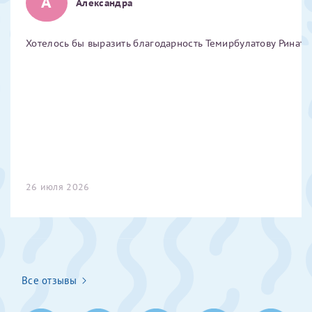
А
Александра
Отчество*
Хотелось бы выразить благодарность Темирбулатову Ринату 
ИНН Налогоплательщика*
налогоплательщик, тот, кто будет получать вычет - ФИО
налогоплательщика
За год/годы
26 июля 2026
2022
2023
2024
2025
Все отзывы