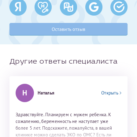
Получение справки
Оставить отзыв
Лично в кассе центра
Прислать на эл. почту
Направить справку сразу в ИФНС
Другие ответы специалиста
(упрощенный порядок возврата НДФЛ с 2024 г.)
Телефон*
Н
Наталья
Открыть
Электронная почта*
Здравствуйте. Планируем с мужем ребенка. К
сожалению, беременность не наступает уже
более 5 лет. Подскажите, пожалуйста, в вашей
скан 2-3 страниц паспорта пациента и
клинике можно сделать ЭКО по ОМС? Есть ли