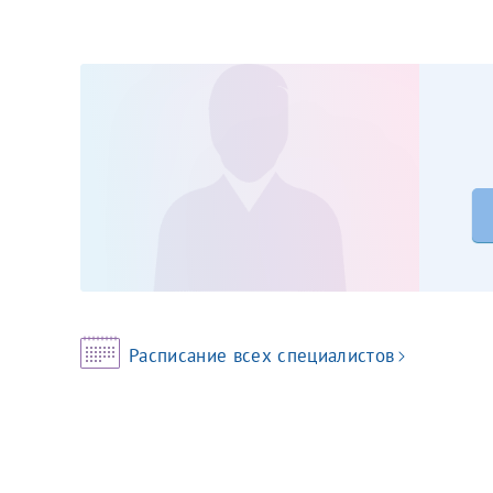
Принимаю усл
Фамилия*
Или введите его имя
Отчество*
Принимаю усл
Фамилия*
Расписание всех специалистов
Отчество*