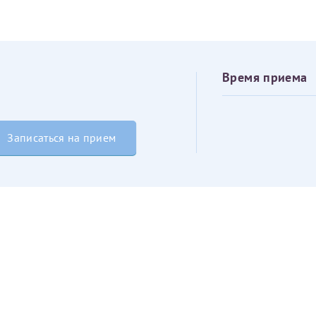
овия
Соглашения на обработку персональных данных
Имя*
Дата рождения*
Время приема
Запис
овия
Соглашения на обработку персональных данных
Записаться на прием
Имя*
ИНН Налогоплательщика*
налогоплательщик, тот, кто будет получать вычет - ФИО налогоплательщика