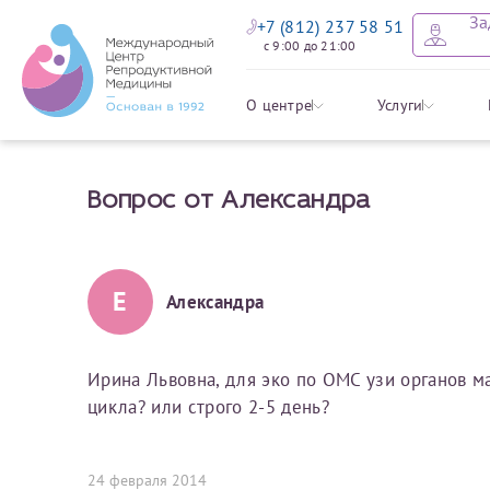
За
+7 (812) 237 58 51
с 9:00 до 21:00
Оставить
Записать
Задать в
Заявление 
О центре
Услуги
налоговых
Вопрос от Александра
Уважаемые пациенты! 
Ваше имя
Имя*
Мы рады приветст
ответы на интере
органов ознакомьтесь,
социальный налоговый
Мы просим вас не
Е
Александра
Ознакомить
информацию о сос
Фамилия
Отчество*
анонимность и за
условия мы не см
Ирина Львовна, для эко по ОМС узи органов ма
цикла? или строго 2-5 день?
Наши специалист
Электронная почта
Фамилия*
на основе ваших 
Срок подготовки доку
можно скорее.
24 февраля 2014