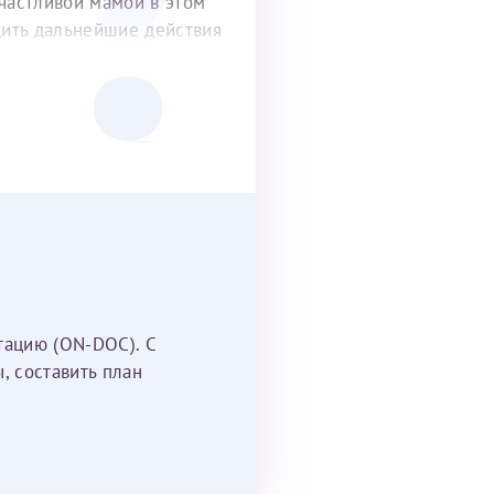
частливой мамой в этом
удить дальнейшие действия
тацию (ON-DOC). С
, составить план