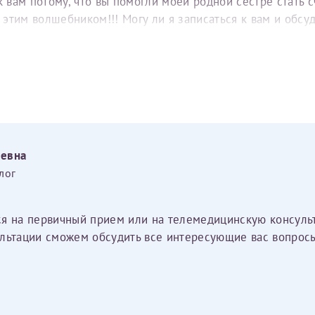
вам потому, что вы помогли моей родной сестре стать с
е этим волшебником!!! Могу ли я записаться к вам и обс
еевна
лог
ся на первичный прием или на телемедицинскую консуль
льтации сможем обсудить все интересующие вас вопросы