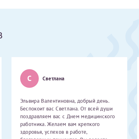
Получение справки
в
Лично в кассе центра
Прислать на эл. почту
Направить справку сразу в ИФНС
(упрощенный порядок возврата НДФЛ с 2024 г.)
С
Светлана
Эльвира Валентиновна, добрый день.
Электронная почта*
Беспокоит вас Светлана. От всей души
поздравляем вас с Днем медицинского
работника. Желаем вам крепкого
здоровья, успехов в работе,