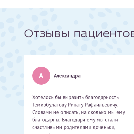
За год/годы
Отзывы пациенто
2022
2023
2024
2025
А
Александра
Хотелось бы выразить благодарность
Телефон*
Темирбулатову Ринату Рафаильевичу.
Словами не описать, на сколько мы ему
благодарны. Благодаря ему мы стали
счастливыми родителями доченьки,