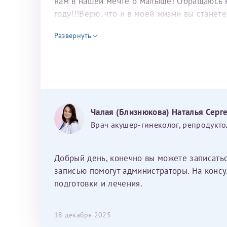
нам в нашей мечте о малыше! Обращаюсь к 
году!!!Верю, что и в моей жизни вы станет
для программы эко
Развернуть
Чалая (Близнюкова) Наталья Серг
Врач акушер-гинеколог, репродукто
Добрый день, конечно вы можете записать
записью помогут администраторы. На консу
подготовки и лечения.
18 декабря 2025