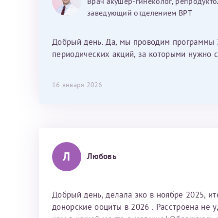
Врач акушер-гинеколог, репродукто
душевный человек. С ней общение
заведующий отделением ВРТ
было, как с давней знакомой, очень
лёгкое и простое. Вообще в данной
клинике весь персонал очень вежливый
Добрый день. Да, мы проводим программы 
и чуткий, прям приятно находиться. Мы
периодических акций, за которыми нужно с
собираемся туда ещё за вторым
ребёнком, и конечно же только к Ринату
16 января 2026
Рафаильевичу, нашему волшебнику, без
каких либо сомнений.
Л
Любовь
Добрый день, делала эко в ноябре 2025, и
донорские ооциты в 2026 . Расстроена не 