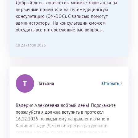
Добрый день, конечно вы можете записаться на
С ней общение было, как с давней знакомой, очень
первичный прием или на телемедицинскую
лёгкое и простое. Вообще в данной клинике весь
консультацию (ON-DOC). С записью помогут
персонал очень вежливый и чуткий, прям приятно
администраторы. На консультации сможем
находиться. Мы собираемся туда ещё за вторым
обсудить все интересующие вас вопросы,
ребёнком, и конечно же только к Ринату
составить план подготовки и лечения.
Рафаильевичу, нашему волшебнику, без каких либо
сомнений.
18 декабря 2025
Темирбулатов Ринат Рафаилевич
Репродуктологи
Т
Татьяна
Открыть
26 июля 2026
Валерия Алексеевна добрый день! Подскажите
пожалуйста я должна вступить в протокол
16.12.2025 по выданому направлению мне в
Калининграде. Девочки в регистратуре мне
сказали, что сам протокол длится около 3-х