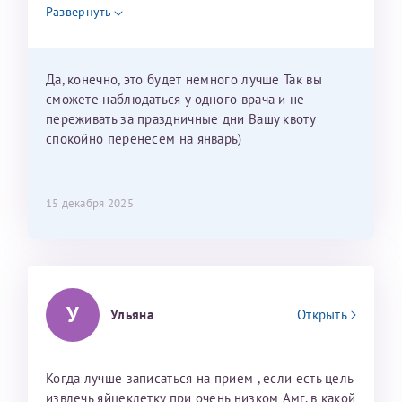
недель и 3 недели я должна находится в Питере.
Развернуть
Можно мне новый год провести в Калининграде и
приехать к Вам в январе? Будут ли действовать
мои направления?
Да, конечно, это будет немного лучше Так вы
сможете наблюдаться у одного врача и не
переживать за праздничные дни Вашу квоту
спокойно перенесем на январь)
15 декабря 2025
У
Ульяна
Открыть
Когда лучше записаться на прием , если есть цель
извлечь яйцеклетку при очень низком Амг, в какой