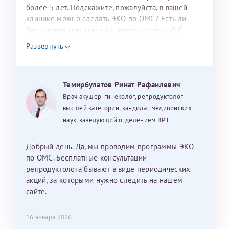
налогоплательщика* (основной разворот с фотографией,
более 5 лет. Подскажите, пожалуйста, в вашей
клинике можно сделать ЭКО по ОМС? Есть ли
вашими данными и местом выдачи)
бесплатная консультация репродуктолога? С
уважением, Наталья Баранова.
Развернуть
Александра
Темирбулатов Ринат Рафаилевич
Врач акушер-гинеколог, репродуктолог
высшей категории, кандидат медицинских
наук, заведующий отделением ВРТ
Хотелось бы выразить благодарность Темирбулатову
Ринату Рафаильевичу. Словами не описать, на сколько
Добрый день. Да, мы проводим программы ЭКО
мы ему благодарны. Благодаря ему мы стали
по ОМС. Бесплатные консультации
счастливыми родителями доченьки, которой
репродуктолога бывают в виде периодических
исполнилось вчера пол года. Ринат Рафаильевич
акций, за которыми нужно следить на нашем
волшебник, который исполнил нашу очень давнюю
сайте.
мечту. Забеременеть не получалось на протяжении
10 лет. Потом начались операции по женски
16 января 2026
(вылазили кисты на яичниках), после которых мне
Нажимая кнопку "Отправить" соглашаюсь с
Политикой