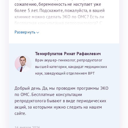
налогоплательщика* (основной разворот с фотографией,
сожалению, беременность не наступает уже
более 5 лет. Подскажите, пожалуйста, в вашей
вашими данными и местом выдачи)
клинике можно сделать ЭКО по ОМС? Есть ли
бесплатная консультация репродуктолога? С
уважением, Наталья Баранова.
Развернуть
Александра
Темирбулатов Ринат Рафаилевич
Врач акушер-гинеколог, репродуктолог
высшей категории, кандидат медицинских
наук, заведующий отделением ВРТ
Хотелось бы выразить благодарность Темирбулатову
Ринату Рафаильевичу. Словами не описать, на сколько
мы ему благодарны. Благодаря ему мы стали
Добрый день. Да, мы проводим программы ЭКО
счастливыми родителями доченьки, которой
по ОМС. Бесплатные консультации
исполнилось вчера пол года. Ринат Рафаильевич
репродуктолога бывают в виде периодических
волшебник, который исполнил нашу очень давнюю
акций, за которыми нужно следить на нашем
мечту. Забеременеть не получалось на протяжении
сайте.
10 лет. Потом начались операции по женски
(вылазили кисты на яичниках), после которых мне
Нажимая кнопку "Отправить" соглашаюсь с
16 января 2026
Политикой