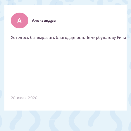
Отчество*
А
Александра
ИНН Налогоплательщика*
Хотелось бы выразить благодарность Темирбулатову Ринату 
налогоплательщик, тот, кто будет получать вычет - ФИО
налогоплательщика
За год/годы
2022
26 июля 2026
2023
2024
2025