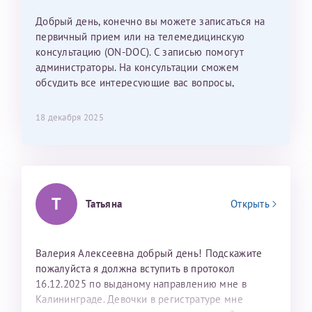
Наталью Викторовну. Тоже очень душевный человек.
С ней общение было, как с давней знакомой, очень
Добрый день, конечно вы можете записаться на
лёгкое и простое. Вообще в данной клинике весь
первичный прием или на телемедицинскую
персонал очень вежливый и чуткий, прям приятно
консультацию (ON-DOC). С записью помогут
находиться. Мы собираемся туда ещё за вторым
администраторы. На консультации сможем
ребёнком, и конечно же только к Ринату
обсудить все интересующие вас вопросы,
Рафаильевичу, нашему волшебнику, без каких либо
составить план подготовки и лечения.
сомнений.
18 декабря 2025
Темирбулатов Ринат Рафаилевич
Репродуктологи
Т
26 июля 2026
Татьяна
Открыть
Валерия Алексеевна добрый день! Подскажите
пожалуйста я должна вступить в протокол
16.12.2025 по выданому направлению мне в
Калининграде. Девочки в регистратуре мне