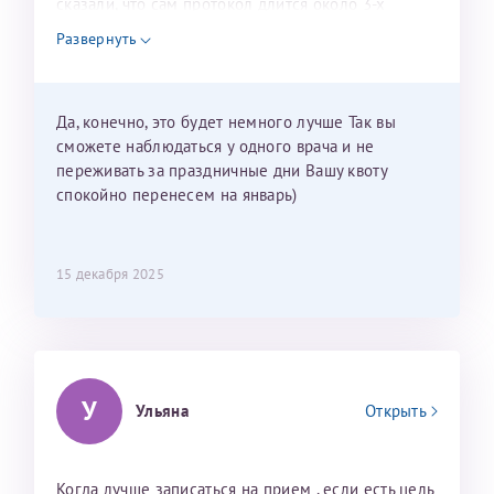
сказали, что сам протокол длится около 3-х
недель и 3 недели я должна находится в Питере.
Развернуть
Можно мне новый год провести в Калининграде и
приехать к Вам в январе? Будут ли действовать
мои направления?
Да, конечно, это будет немного лучше Так вы
сможете наблюдаться у одного врача и не
переживать за праздничные дни Вашу квоту
спокойно перенесем на январь)
15 декабря 2025
У
Ульяна
Открыть
Когда лучше записаться на прием , если есть цель