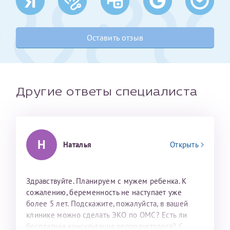
Получение справки
Оставить отзыв
Лично в кассе центра
Прислать на эл. почту
Другие ответы специалиста
Направить справку сразу в ИФНС
(упрощенный порядок возврата НДФЛ с 2024 г.)
Н
Наталья
Открыть
Телефон*
Здравствуйте. Планируем с мужем ребенка. К
Электронная почта*
сожалению, беременность не наступает уже
более 5 лет. Подскажите, пожалуйста, в вашей
клинике можно сделать ЭКО по ОМС? Есть ли
скан 2-3 страниц паспорта пациента и
бесплатная консультация репродуктолога? С