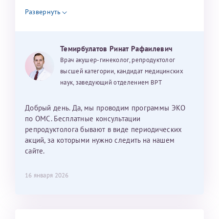
налогоплательщика* (основной разворот с фотографией,
уважением, Наталья Баранова.
Развернуть
вашими данными и местом выдачи)
Темирбулатов Ринат Рафаилевич
Александра
Врач акушер-гинеколог, репродуктолог
высшей категории, кандидат медицинских
наук, заведующий отделением ВРТ
Хотелось бы выразить благодарность Темирбулатову
Добрый день. Да, мы проводим программы ЭКО
Ринату Рафаильевичу. Словами не описать, на сколько
по ОМС. Бесплатные консультации
мы ему благодарны. Благодаря ему мы стали
репродуктолога бывают в виде периодических
счастливыми родителями доченьки, которой
акций, за которыми нужно следить на нашем
исполнилось вчера пол года. Ринат Рафаильевич
сайте.
волшебник, который исполнил нашу очень давнюю
мечту. Забеременеть не получалось на протяжении
16 января 2026
10 лет. Потом начались операции по женски
(вылазили кисты на яичниках), после которых мне
сказали, что срочно нужно беременеть, так как я могу
Светлана
Анна
лишиться яичников. Было принято решение делать
Нажимая кнопку "Отправить" соглашаюсь с
Политикой