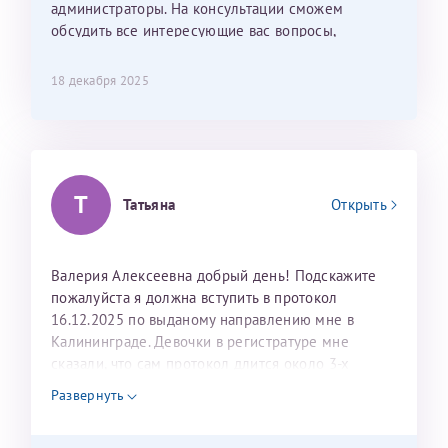
лёгкое и простое. Вообще в данной клинике весь
администраторы. На консультации сможем
персонал очень вежливый и чуткий, прям приятно
обсудить все интересующие вас вопросы,
находиться. Мы собираемся туда ещё за вторым
составить план подготовки и лечения.
ребёнком, и конечно же только к Ринату
18 декабря 2025
Рафаильевичу, нашему волшебнику, без каких либо
сомнений.
Темирбулатов Ринат Рафаилевич
Т
Репродуктологи
Татьяна
Открыть
26 июля 2026
Валерия Алексеевна добрый день! Подскажите
пожалуйста я должна вступить в протокол
16.12.2025 по выданому направлению мне в
Калининграде. Девочки в регистратуре мне
сказали, что сам протокол длится около 3-х
недель и 3 недели я должна находится в Питере.
Развернуть
Можно мне новый год провести в Калининграде и
приехать к Вам в январе? Будут ли действовать