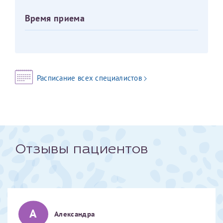
Время приема
Оставить отзыв
Принимаю условия
Соглашения на обработку
Отчество*
персональных данных
Записаться на прием
Дата рождения*
Расписание всех специалистов
Для предоставления в налоговые органы Российской
Федерации, выписать ее на имя:
Отзывы пациентов
Фамилия*
Имя*
А
Александра