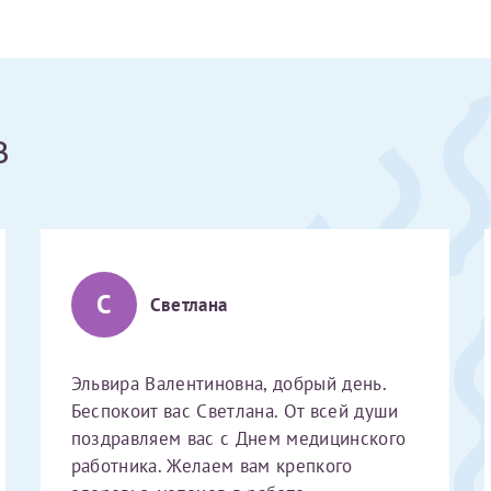
Получение справки
Лично в кассе центра
в
Прислать на эл. почту
Направить справку сразу в ИФНС
(упрощенный порядок возврата НДФЛ с 2024 г.)
С
Светлана
Электронная почта*
Эльвира Валентиновна, добрый день.
Беспокоит вас Светлана. От всей души
поздравляем вас с Днем медицинского
работника. Желаем вам крепкого