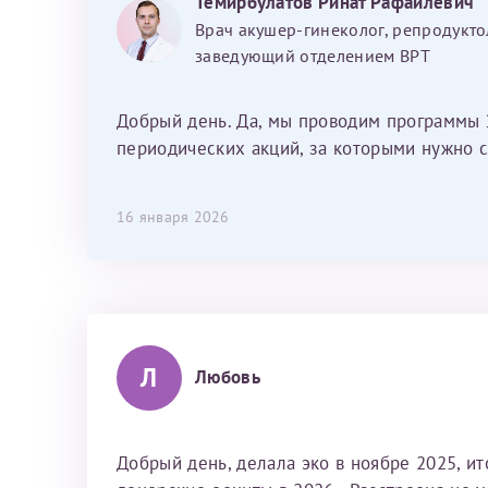
Темирбулатов Ринат Рафаилевич
Наталью Викторовну. Тоже очень
Врач акушер-гинеколог, репродукто
душевный человек. С ней общение
заведующий отделением ВРТ
было, как с давней знакомой, очень
лёгкое и простое. Вообще в данной
клинике весь персонал очень вежливый
Добрый день. Да, мы проводим программы 
и чуткий, прям приятно находиться. Мы
периодических акций, за которыми нужно с
собираемся туда ещё за вторым
ребёнком, и конечно же только к Ринату
16 января 2026
Рафаильевичу, нашему волшебнику, без
каких либо сомнений.
Л
Любовь
Добрый день, делала эко в ноябре 2025, и