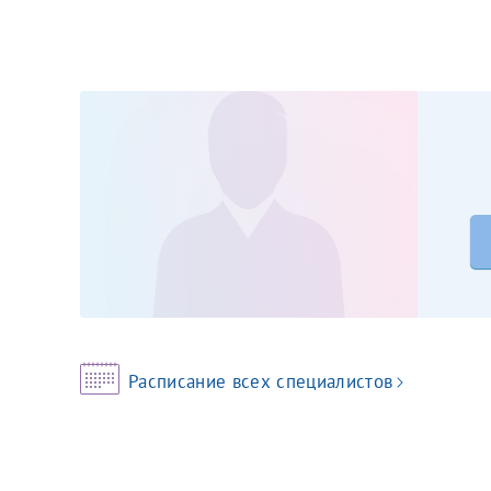
Принимаю усл
Фамилия*
Или введите его имя
Отчество*
Принимаю усл
Фамилия*
Расписание всех специалистов
Отчество*