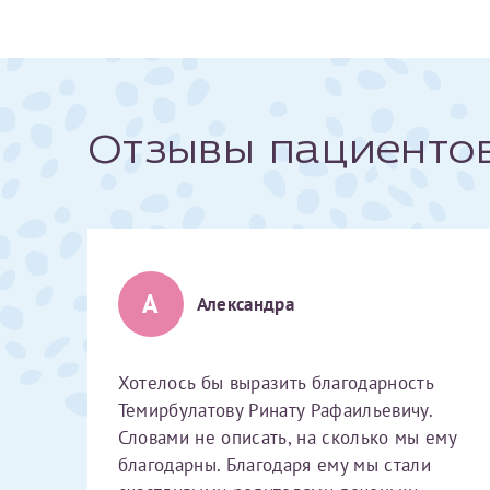
За год/годы
2022
Отзывы пациенто
2023
2024
2025
А
Александра
Телефон*
Хотелось бы выразить благодарность
Темирбулатову Ринату Рафаильевичу.
Словами не описать, на сколько мы ему
благодарны. Благодаря ему мы стали