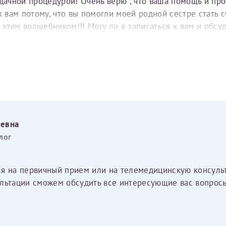
удачной процедурой! Очень верю , что ваша помощь и пр
вам потому, что вы помогли моей родной сестре стать с
е этим волшебником!!! Могу ли я записаться к вам и обс
еевна
лог
ся на первичный прием или на телемедицинскую консуль
льтации сможем обсудить все интересующие вас вопросы