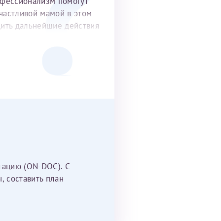
офессионализм помогут
частливой мамой в этом
удить дальнейшие действия
тацию (ON-DOC). С
, составить план