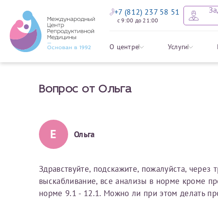
За
+7 (812) 237 58 51
с 9:00 до 21:00
Оставить
Записать
Задать в
Заявление 
О центре
Услуги
налоговых
Вопрос от Ольга
Уважаемые пациенты! 
Ваше имя
Имя*
Мы рады приветст
ответы на интере
органов ознакомьтесь,
социальный налоговый
Мы просим вас не
Е
Ольга
Ознакомить
информацию о сос
Фамилия
Отчество*
анонимность и за
условия мы не см
Здравствуйте, подскажите, пожалуйста, через 
выскабливание, все анализы в норме кроме пр
Наши специалист
Электронная почта
Фамилия*
норме 9.1 - 12.1. Можно ли при этом делать п
на основе ваших 
Срок подготовки доку
можно скорее.