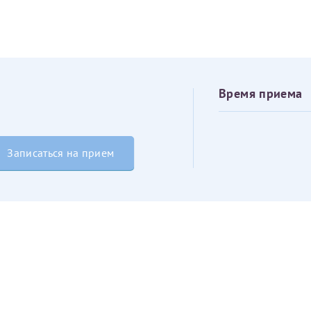
овия
Соглашения на обработку персональных данных
Имя*
Дата рождения*
Время приема
Запис
овия
Соглашения на обработку персональных данных
Записаться на прием
Имя*
ИНН Налогоплательщика*
налогоплательщик, тот, кто будет получать вычет - ФИО налогоплательщика