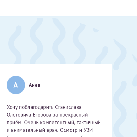
А
Анна
Хочу поблагодарить Станислава
Олеговича Егорова за прекрасный
приём. Очень компетентный, тактичный
скан 2-3 страниц паспорта пациента и налогоплательщика* (основной разворот с фотографией, вашими данными и местом выдачи)
и внимательный врач. Осмотр и УЗИ