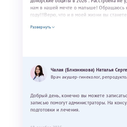
донорские ооциты в 2026 . Расстроена не 
нам в нашей мечте о малыше! Обращаюсь к 
году!!!Верю, что и в моей жизни вы станет
для программы эко
Развернуть
Чалая (Близнюкова) Наталья Серг
Врач акушер-гинеколог, репродукто
Добрый день, конечно вы можете записать
записью помогут администраторы. На консу
подготовки и лечения.