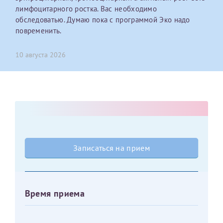
лимфоцитарного ростка. Вас необходимо
обследоватью. Думаю пока с программой Эко надо
Оставить отзыв
повременить.
Принимаю условия
Соглашения на обработку
Отчество*
персональных данных
10 августа 2026
Записаться на прием
Дата рождения*
Для предоставления в налоговые органы Российской
Федерации, выписать ее на имя:
Записаться на прием
Фамилия*
Время приема
Имя*