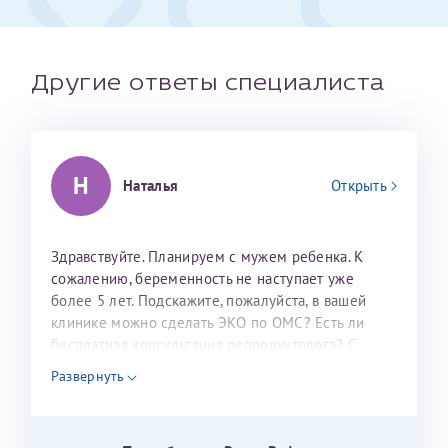
налогоплательщика* (основной разворот с фотографией,
вашими данными и местом выдачи)
Другие ответы специалиста
Н
Наталья
Открыть
Здравствуйте. Планируем с мужем ребенка. К
сожалению, беременность не наступает уже
Александра
более 5 лет. Подскажите, пожалуйста, в вашей
клинике можно сделать ЭКО по ОМС? Есть ли
бесплатная консультация репродуктолога? С
уважением, Наталья Баранова.
Развернуть
Хотелось бы выразить благодарность Темирбулатову
Ринату Рафаильевичу. Словами не описать, на сколько
мы ему благодарны. Благодаря ему мы стали
Нажимая кнопку "Отправить" соглашаюсь с
Политикой