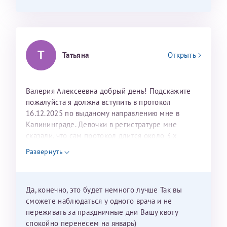
Т
Татьяна
Открыть
Валерия Алексеевна добрый день! Подскажите
пожалуйста я должна вступить в протокол
16.12.2025 по выданому направлению мне в
Калининграде. Девочки в регистратуре мне
сказали, что сам протокол длится около 3-х
недель и 3 недели я должна находится в Питере.
Развернуть
Можно мне новый год провести в Калининграде и
приехать к Вам в январе? Будут ли действовать
мои направления?
Да, конечно, это будет немного лучше Так вы
сможете наблюдаться у одного врача и не
переживать за праздничные дни Вашу квоту
спокойно перенесем на январь)