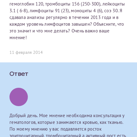
гемоглобин 120, тромбоциты 156 (250-300), лейкоциты
первом заявлении. После отправки готового документа
О каком враче расскажете?
Электронная почта*
Наши специалисты готовы помочь вам, предоставив
3.1 ( 6-8), лимфоциты 91 (23), моноциты 4 (6), соэ 30. Я
изменения и переоформление справки на другого
общую информацию и рекомендации на основе
сдавала анализы регулярно в течении 2013 года и в
налогоплательщика не выполняются
. Пожалуйста,
ваших вопросов. Задайте ваш вопрос,
каждом уровень лимфоцитов завышен? Объясните, что
внимательно проверяйте все данные перед отправкой
и мы постараемся ответить на него как можно
Ваш отзыв
это значит и что мне делать? Очень важно ваше
заявки.
скорее.
Номер телефона*
мнение!
После отправки заявки вы получите письмо на указанную
Я подтверждаю, что ознакомился с уведомлением,
электронную почту с подтверждением «
Заявка на справку
11 февраля 2014
приведённым выше.
принята
». Если письмо не поступит, пожалуйста, свяжитесь
Номер медицинской карты МЦРМ
с МЦРМ для уточнения информации.
Далее
Ответ
Заявление
Сдать спермограмму
Прошу выдать справку об оказанных медицинских услугах
следующим пациентам:
Прикрепить файлы
Выберите специальность врача
Фамилия*
Добрый день. Мое мнение необходима консультация у
гематологов, которые занимаются кровью, как тканью.
Или введите его имя
По моему мнению у вас подавляется росток
Принимаю условия
Соглашения на обработку
Имя*
эритроцитарный, тромбоцитарный а активный рост есть
персональных данных