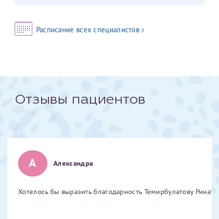
Отчество*
Расписание всех специалистов
ИНН Налогоплательщика*
налогоплательщик, тот, кто будет получать вычет - ФИО
налогоплательщика
Отзывы пациентов
За год/годы
2022
А
Александра
2023
2024
Хотелось бы выразить благодарность Темирбулатову Ринату 
2025