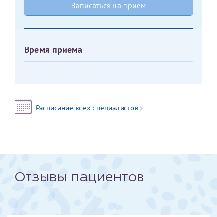
Записаться на прием
Оставить отзыв
Принимаю условия
Соглашения на обработку
Отчество*
персональных данных
Время приема
Записаться на прием
Дата рождения*
Расписание всех специалистов
Для предоставления в налоговые органы Российской
Федерации, выписать ее на имя:
Фамилия*
Отзывы пациентов
Имя*