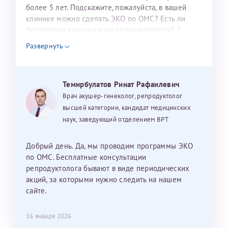
налогоплательщика* (основной разворот с фотографией,
более 5 лет. Подскажите, пожалуйста, в вашей
клинике можно сделать ЭКО по ОМС? Есть ли
вашими данными и местом выдачи)
бесплатная консультация репродуктолога? С
уважением, Наталья Баранова.
Развернуть
Александра
Темирбулатов Ринат Рафаилевич
Врач акушер-гинеколог, репродуктолог
высшей категории, кандидат медицинских
наук, заведующий отделением ВРТ
Хотелось бы выразить благодарность Темирбулатову
Ринату Рафаильевичу. Словами не описать, на сколько
Добрый день. Да, мы проводим программы ЭКО
мы ему благодарны. Благодаря ему мы стали
по ОМС. Бесплатные консультации
счастливыми родителями доченьки, которой
репродуктолога бывают в виде периодических
исполнилось вчера пол года. Ринат Рафаильевич
акций, за которыми нужно следить на нашем
волшебник, который исполнил нашу очень давнюю
сайте.
мечту. Забеременеть не получалось на протяжении
10 лет. Потом начались операции по женски
16 января 2026
(вылазили кисты на яичниках), после которых мне
Нажимая кнопку "Отправить" соглашаюсь с
Политикой