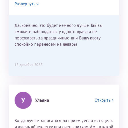
недель и 3 недели я должна находится в Питере.
Развернуть
Можно мне новый год провести в Калининграде и
приехать к Вам в январе? Будут ли действовать
мои направления?
Да, конечно, это будет немного лучше Так вы
сможете наблюдаться у одного врача и не
переживать за праздничные дни Вашу квоту
спокойно перенесем на январь)
15 декабря 2025
У
Ульяна
Открыть
Когда лучше записаться на прием , если есть цель
извлечь яйцеклетку при очень низком Амг, в какой