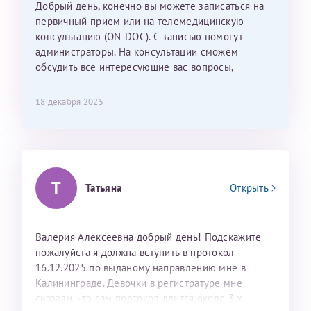
Добрый день, конечно вы можете записаться на
С ней общение было, как с давней знакомой, очень
первичный прием или на телемедицинскую
лёгкое и простое. Вообще в данной клинике весь
консультацию (ON-DOC). С записью помогут
персонал очень вежливый и чуткий, прям приятно
администраторы. На консультации сможем
находиться. Мы собираемся туда ещё за вторым
обсудить все интересующие вас вопросы,
ребёнком, и конечно же только к Ринату
составить план подготовки и лечения.
Рафаильевичу, нашему волшебнику, без каких либо
сомнений.
18 декабря 2025
Темирбулатов Ринат Рафаилевич
Репродуктологи
Т
Татьяна
Открыть
26 июля 2026
Валерия Алексеевна добрый день! Подскажите
пожалуйста я должна вступить в протокол
16.12.2025 по выданому направлению мне в
Калининграде. Девочки в регистратуре мне
сказали, что сам протокол длится около 3-х