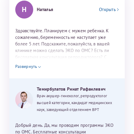
налогоплательщика* (основной разворот с фотографией,
Н
Наталья
Открыть
вашими данными и местом выдачи)
Здравствуйте. Планируем с мужем ребенка. К
сожалению, беременность не наступает уже
более 5 лет. Подскажите, пожалуйста, в вашей
клинике можно сделать ЭКО по ОМС? Есть ли
бесплатная консультация репродуктолога? С
уважением, Наталья Баранова.
Александра
Развернуть
Темирбулатов Ринат Рафаилевич
Хотелось бы выразить благодарность Темирбулатову
Врач акушер-гинеколог, репродуктолог
Ринату Рафаильевичу. Словами не описать, на сколько
высшей категории, кандидат медицинских
мы ему благодарны. Благодаря ему мы стали
наук, заведующий отделением ВРТ
счастливыми родителями доченьки, которой
исполнилось вчера пол года. Ринат Рафаильевич
Добрый день. Да, мы проводим программы ЭКО
волшебник, который исполнил нашу очень давнюю
по ОМС. Бесплатные консультации
Нажимая кнопку "Отправить" соглашаюсь с
Политикой