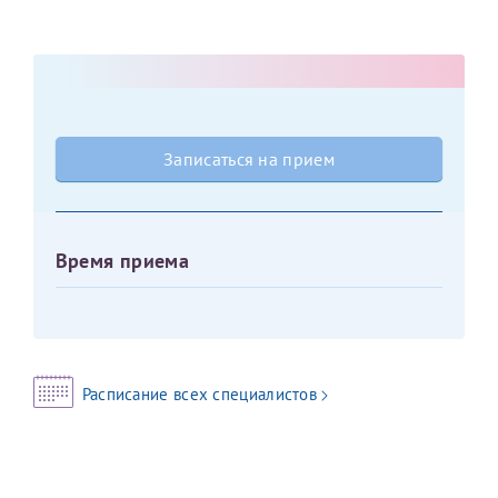
Оставить отзыв
Принимаю условия
Соглашения на обработку
Отчество*
персональных данных
Записаться на прием
Дата рождения*
Записаться на прием
Время приема
Для предоставления в налоговые органы Российской
Федерации, выписать ее на имя:
Фамилия*
Расписание всех специалистов
Имя*