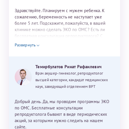
налогоплательщика* (основной разворот с фотографией,
Здравствуйте. Планируем с мужем ребенка. К
вашими данными и местом выдачи)
сожалению, беременность не наступает уже
более 5 лет. Подскажите, пожалуйста, в вашей
клинике можно сделать ЭКО по ОМС? Есть ли
бесплатная консультация репродуктолога? С
уважением, Наталья Баранова.
Развернуть
Александра
Темирбулатов Ринат Рафаилевич
Врач акушер-гинеколог, репродуктолог
высшей категории, кандидат медицинских
Хотелось бы выразить благодарность Темирбулатову
наук, заведующий отделением ВРТ
Ринату Рафаильевичу. Словами не описать, на сколько
мы ему благодарны. Благодаря ему мы стали
счастливыми родителями доченьки, которой
Добрый день. Да, мы проводим программы ЭКО
исполнилось вчера пол года. Ринат Рафаильевич
по ОМС. Бесплатные консультации
волшебник, который исполнил нашу очень давнюю
репродуктолога бывают в виде периодических
мечту. Забеременеть не получалось на протяжении
акций, за которыми нужно следить на нашем
10 лет. Потом начались операции по женски
сайте.
Нажимая кнопку "Отправить" соглашаюсь с
Политикой