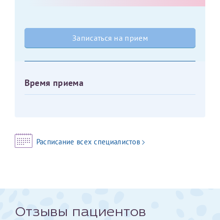
Оставить отзыв
Принимаю условия
Соглашения на обработку
Отчество*
Записаться на прием
персональных данных
Записаться на прием
Дата рождения*
Время приема
Для предоставления в налоговые органы Российской
Федерации, выписать ее на имя:
Расписание всех специалистов
Фамилия*
Имя*
Отзывы пациентов