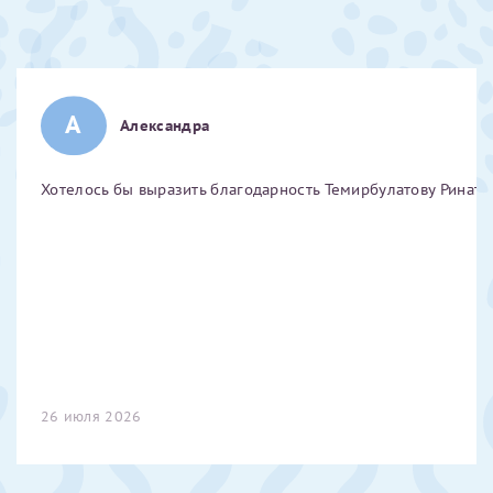
Отчество*
ИНН Налогоплательщика*
А
Александра
налогоплательщик, тот, кто будет получать вычет - ФИО
Хотелось бы выразить благодарность Темирбулатову Ринату 
налогоплательщика
За год/годы
2022
2023
2024
26 июля 2026
2025