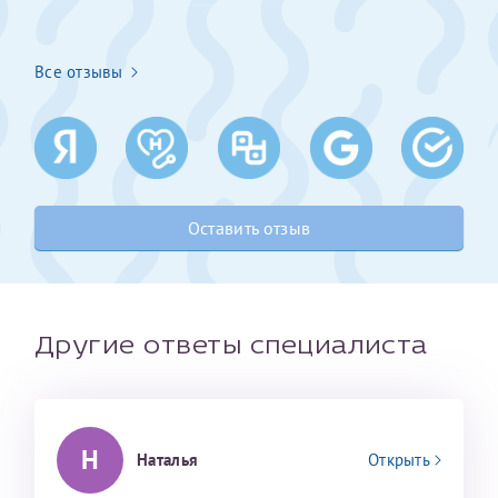
Получение справки
Все отзывы
Лично в кассе центра
Прислать на эл. почту
Направить справку сразу в ИФНС
Оставить отзыв
(упрощенный порядок возврата НДФЛ с 2024 г.)
Телефон*
Другие ответы специалиста
Электронная почта*
Н
Наталья
Открыть
скан 2-3 страниц паспорта пациента и