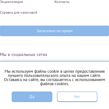
Энциклопедия
Контакты
Справка для налоговой
Записаться на прием
Мы в социальных сетях
Мы используем файлы cookie в целях предоставления
Вконтакте
Одноклассники
Яндекс.Дзен
Telegram
Max
лучшего пользовательского опыта на нашем сайте.
Оставаясь на сайте, вы соглашаетесь с
использованием
файлов cookies
.
ЗАПИСЬ
Комендантский проспект, 53/1A
Да
Нет