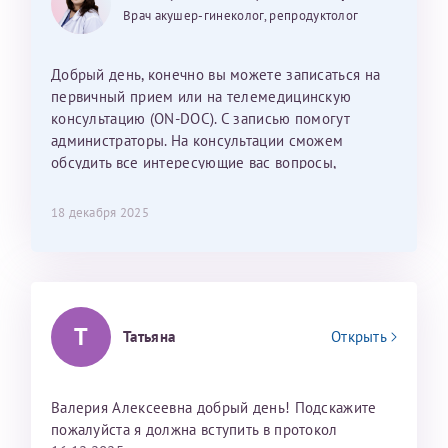
25 июня 2026
13 июня 2026
Так же хотелось отметить мед. сестру Сухову
дальнейшие действия для программы эко
Врач акушер-гинеколог, репродуктолог
Наталью Викторовну. Тоже очень душевный человек.
С ней общение было, как с давней знакомой, очень
лёгкое и простое. Вообще в данной клинике весь
Добрый день, конечно вы можете записаться на
персонал очень вежливый и чуткий, прям приятно
первичный прием или на телемедицинскую
находиться. Мы собираемся туда ещё за вторым
консультацию (ON-DOC). С записью помогут
ребёнком, и конечно же только к Ринату
администраторы. На консультации сможем
Рафаильевичу, нашему волшебнику, без каких либо
обсудить все интересующие вас вопросы,
сомнений.
составить план подготовки и лечения.
18 декабря 2025
Темирбулатов Ринат Рафаилевич
Репродуктологи
26 июля 2026
Т
Татьяна
Открыть
Валерия Алексеевна добрый день! Подскажите
пожалуйста я должна вступить в протокол