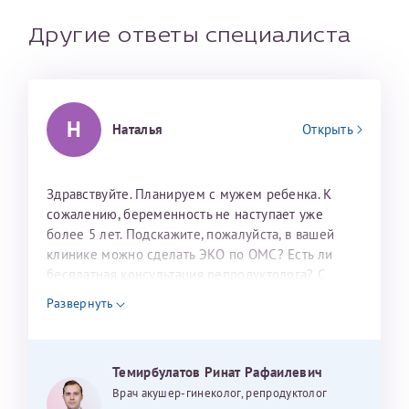
налогоплательщика* (основной разворот с фотографией,
вашими данными и местом выдачи)
Другие ответы специалиста
Н
Наталья
Открыть
Здравствуйте. Планируем с мужем ребенка. К
сожалению, беременность не наступает уже
более 5 лет. Подскажите, пожалуйста, в вашей
Александра
клинике можно сделать ЭКО по ОМС? Есть ли
бесплатная консультация репродуктолога? С
уважением, Наталья Баранова.
Развернуть
Хотелось бы выразить благодарность Темирбулатову
Ринату Рафаильевичу. Словами не описать, на сколько
Темирбулатов Ринат Рафаилевич
мы ему благодарны. Благодаря ему мы стали
Врач акушер-гинеколог, репродуктолог
счастливыми родителями доченьки, которой
Нажимая кнопку "Отправить" соглашаюсь с
Политикой