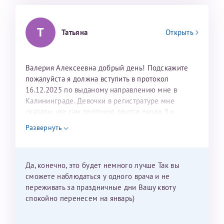
Т
Татьяна
Открыть
Валерия Алексеевна добрый день! Подскажите
пожалуйста я должна вступить в протокол
16.12.2025 по выданому направлению мне в
Калининграде. Девочки в регистратуре мне
сказали, что сам протокол длится около 3-х
недель и 3 недели я должна находится в Питере.
Развернуть
Можно мне новый год провести в Калининграде и
приехать к Вам в январе? Будут ли действовать
мои направления?
Да, конечно, это будет немного лучше Так вы
сможете наблюдаться у одного врача и не
переживать за праздничные дни Вашу квоту
спокойно перенесем на январь)