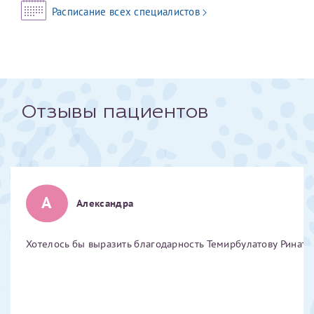
Расписание всех специалистов
Отчество*
ИНН Налогоплательщика*
Отзывы пациентов
налогоплательщик, тот, кто будет получать вычет - ФИО
налогоплательщика
За год/годы
А
Александра
2022
2023
Хотелось бы выразить благодарность Темирбулатову Ринату 
2024
2025