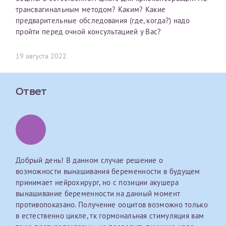
трансвагинальным методом? Каким? Какие
Отчество*
предварительные обследования (где, когда?) надо
пройти перед очной консультацией у Вас?
ИНН Налогоплательщика*
19 августа 2022
налогоплательщик, тот, кто будет получать вычет - ФИО
Ответ
налогоплательщика
За год/годы
2022
Добрый день! В данном случае решение о
2023
возможности вынашивания беременности в будущем
принимает нейрохирург, но с позиции акушера
2024
вынашивание беременности на данный момент
2025
противопоказано. Получение ооцитов возможно только
в естественно цикле, тк гормональная стимуляция вам