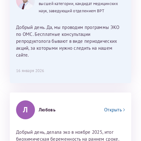
получится, не переживайте. Обязательно всё выйдет.
высшей категории, кандидат медицинских
Исакова Эльвира Валентиновна
Егоров Станислав Олегович
В моменты неудач Ринат Рафаильевич находил слова
наук, заведующий отделением ВРТ
поддержки на столько, что я сначала сидела со
Репродуктологи
Репродуктологи
слезами на глазах, а потом благодаря ему улыбалась.
Добрый день. Да, мы проводим программы ЭКО
25 июня 2026
13 июня 2026
Так же хотелось отметить мед. сестру Сухову
по ОМС. Бесплатные консультации
Наталью Викторовну. Тоже очень душевный человек.
репродуктолога бывают в виде периодических
С ней общение было, как с давней знакомой, очень
акций, за которыми нужно следить на нашем
лёгкое и простое. Вообще в данной клинике весь
сайте.
персонал очень вежливый и чуткий, прям приятно
находиться. Мы собираемся туда ещё за вторым
16 января 2026
ребёнком, и конечно же только к Ринату
Рафаильевичу, нашему волшебнику, без каких либо
сомнений.
Темирбулатов Ринат Рафаилевич
Л
Любовь
Открыть
Репродуктологи
26 июля 2026
Добрый день, делала эко в ноябре 2025, итог
биохимическая беременность на раннем сроке.