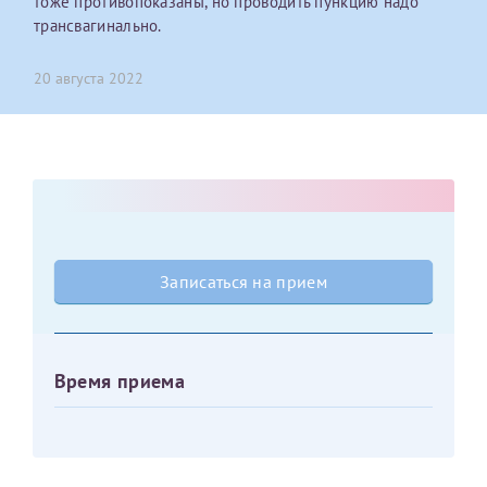
тоже противопоказаны, но проводить пункцию надо
трансвагинально.
Получение справки
20 августа 2022
Лично в кассе центра
Прислать на эл. почту
Направить справку сразу в ИФНС
(упрощенный порядок возврата НДФЛ с 2024 г.)
Записаться на прием
Телефон*
Время приема
Электронная почта*
скан 2-3 страниц паспорта пациента и