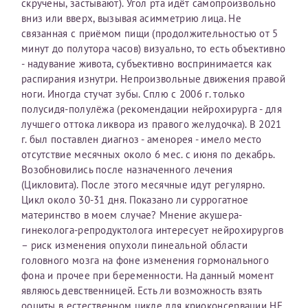
скручены, застывают). Угол рта идёт самопроизвольно
вниз или вверх, вызывая асимметрию лица. Не
Оставить отзыв
связанная с приёмом пищи (продолжительностью от 5
Принимаю условия
Соглашения на обработку
Отчество*
минут до полутора часов) визуально, то есть объективно
персональных данных
- надувание живота, субъективно воспринимается как
распирания изнутри. Непроизвольные движения правой
Записаться на прием
ноги. Иногда стучат зубы. Сплю с 2006 г. только
Дата рождения*
полусидя-полулёжа (рекомендации нейрохирурга - для
лучшего оттока ликвора из правого желудочка). В 2021
г. был поставлен диагноз - аменорея - имело место
отсутствие месячных около 6 мес. с июня по декабрь.
Возобновились после назначенного лечения
Для предоставления в налоговые органы Российской
(Цикловита). После этого месячные идут регулярно.
Федерации, выписать ее на имя:
Цикл около 30-31 дня. Показано ли суррогатное
материнство в моем случае? Мнение акушера-
Фамилия*
гинеколога-репродуктолога интересует нейрохирургов
– риск изменения опухоли пинеальной области
головного мозга на фоне изменения гормонального
Имя*
фона и прочее при беременности. На данный момент
являюсь девственницей. Есть ли возможность взять
ооциты в естественном цикле для криоконсервации НЕ