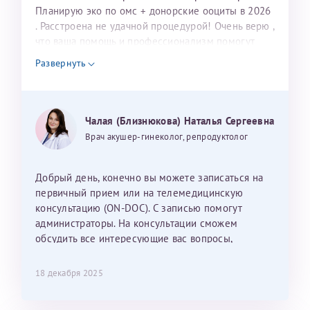
Планирую эко по омс + донорские ооциты в 2026
. Расстроена не удачной процедурой! Очень верю ,
что ваша помощь и профессионализм помогут
нам в нашей мечте о малыше! Обращаюсь к вам
Развернуть
потому, что вы помогли моей родной сестре стать
счастливой мамой в этом году!!!Верю, что и в
моей жизни вы станете этим волшебником!!!
Могу ли я записаться к вам и обсудить
Чалая (Близнюкова) Наталья Сергеевна
дальнейшие действия для программы эко
Врач акушер-гинеколог, репродуктолог
Добрый день, конечно вы можете записаться на
первичный прием или на телемедицинскую
консультацию (ON-DOC). С записью помогут
администраторы. На консультации сможем
обсудить все интересующие вас вопросы,
составить план подготовки и лечения.
18 декабря 2025