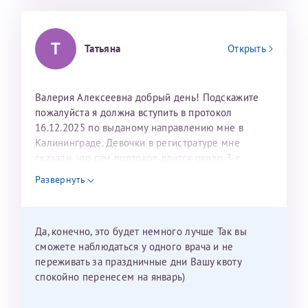
Т
Татьяна
Открыть
Валерия Алексеевна добрый день! Подскажите
пожалуйста я должна вступить в протокол
16.12.2025 по выданому направлению мне в
Калининграде. Девочки в регистратуре мне
сказали, что сам протокол длится около 3-х
недель и 3 недели я должна находится в Питере.
Развернуть
Можно мне новый год провести в Калининграде и
приехать к Вам в январе? Будут ли действовать
мои направления?
Да, конечно, это будет немного лучше Так вы
сможете наблюдаться у одного врача и не
переживать за праздничные дни Вашу квоту
спокойно перенесем на январь)