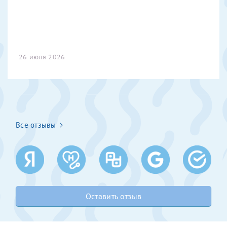
конфиденциальности
Я подтверждаю свое согласие на передачу указанной мной
информации в электронной форме (в том числе персональных
данных) по открытым каналам связи сети Интернет.
26 июля 2026
Все отзывы
Александра
Хотелось бы выразить благодарность Темирбулатову
Оставить отзыв
Ринату Рафаильевичу. Словами не описать, на сколько
мы ему благодарны. Благодаря ему мы стали
счастливыми родителями доченьки, которой