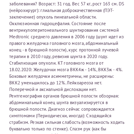
заболевания? Возраст: 31 год. Вес 57 кг, рост 163 см. DS
первом заявлении. После отправки готового документа
О каком враче расскажете?
Электронная почта*
Наши специалисты готовы помочь вам, предоставив
(нейрохирург): глиальная доброкачественная (ПЭТ-
изменения и переоформление справки на другого
общую информацию и рекомендации на основе
заключение) опухоль пинеальной области.
налогоплательщика не выполняются
. Пожалуйста,
ваших вопросов. Задайте ваш вопрос,
Окклюзионная гидроцефалия. Состояние после
внимательно проверяйте все данные перед отправкой
и мы постараемся ответить на него как можно
Ваш отзыв
вентрикулоперитонеального шунтирования системой
заявки.
скорее.
Номер телефона*
Medtronic среднего давления в 2006 году (шунт идет из
правого желудочка головного мозга, абдоминальный
После отправки заявки вы получите письмо на указанную
Я подтверждаю, что ознакомился с уведомлением,
конец - в брюшной полости), курс протонной лучевой
электронную почту с подтверждением «
Заявка на справку
приведённым выше.
терапии в 2010 году, ревизия шунта в 2020 году.
принята
». Если письмо не поступит, пожалуйста, свяжитесь
Номер медицинской карты МЦРМ
Стабилизация опухоли. КТ головного мозга от
с МЦРМ для уточнения информации.
Далее
18.02.2020: Желудочки мозга ВКК4ж - 14%, ВКК3ж - 4%.
Боковые желудочки асимметричны, не расширены:
Заявление
ВКК2 уменьшилось до 12%. Лейкоареоза нет.
Поперечной и аксиальной дислокации нет.
Сдать спермограмму
Прошу выдать справку об оказанных медицинских услугах
Рентгенография органов брюшной полости обзорная:
следующим пациентам:
Прикрепить файлы
абдоминальный конец шунта визуализируется в
Выберите специальность врача
брюшной полости. Диагноз сейчас сопровождается
Фамилия*
симптомами (Периодически, иногда): Сходящийся
страбизм. Резкая сильная слабость (возможность ходить
Или введите его имя
Принимаю условия
Соглашения на обработку
буквально только по стенке). Спазм рук (как бы
Имя*
персональных данных