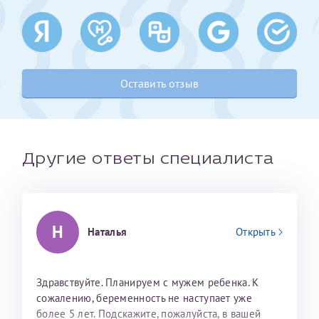
Получение справки
Лично в кассе центра
Оставить отзыв
Прислать на эл. почту
Направить справку сразу в ИФНС
(упрощенный порядок возврата НДФЛ с 2024 г.)
Другие ответы специалиста
Телефон*
Н
Наталья
Открыть
Электронная почта*
Здравствуйте. Планируем с мужем ребенка. К
сожалению, беременность не наступает уже
скан 2-3 страниц паспорта пациента и
более 5 лет. Подскажите, пожалуйста, в вашей