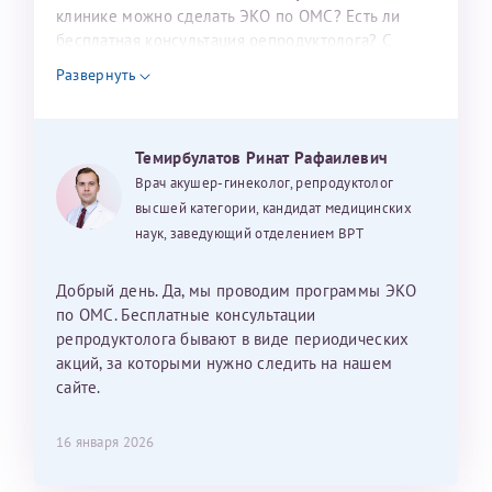
налогоплательщика* (основной разворот с фотографией,
клинике можно сделать ЭКО по ОМС? Есть ли
бесплатная консультация репродуктолога? С
вашими данными и местом выдачи)
уважением, Наталья Баранова.
Развернуть
Александра
Темирбулатов Ринат Рафаилевич
Врач акушер-гинеколог, репродуктолог
высшей категории, кандидат медицинских
наук, заведующий отделением ВРТ
Хотелось бы выразить благодарность Темирбулатову
Ринату Рафаильевичу. Словами не описать, на сколько
Добрый день. Да, мы проводим программы ЭКО
мы ему благодарны. Благодаря ему мы стали
по ОМС. Бесплатные консультации
счастливыми родителями доченьки, которой
репродуктолога бывают в виде периодических
исполнилось вчера пол года. Ринат Рафаильевич
акций, за которыми нужно следить на нашем
волшебник, который исполнил нашу очень давнюю
сайте.
мечту. Забеременеть не получалось на протяжении
10 лет. Потом начались операции по женски
16 января 2026
(вылазили кисты на яичниках), после которых мне
сказали, что срочно нужно беременеть, так как я могу
Нажимая кнопку "Отправить" соглашаюсь с
Политикой