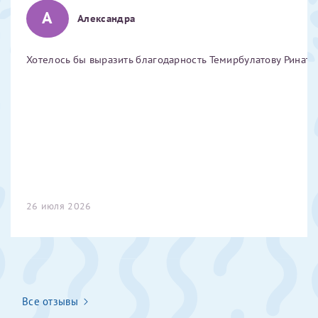
А
Отчество*
Александра
Хотелось бы выразить благодарность Темирбулатову Ринату 
ИНН Налогоплательщика*
налогоплательщик, тот, кто будет получать вычет - ФИО
налогоплательщика
За год/годы
26 июля 2026
2022
2023
2024
2025
Все отзывы