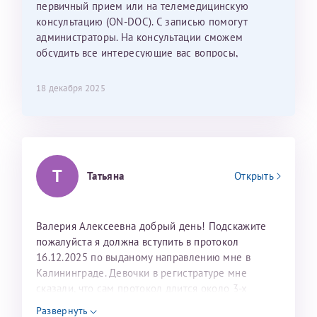
С ней общение было, как с давней знакомой, очень
первичный прием или на телемедицинскую
лёгкое и простое. Вообще в данной клинике весь
консультацию (ON-DOC). С записью помогут
персонал очень вежливый и чуткий, прям приятно
администраторы. На консультации сможем
находиться. Мы собираемся туда ещё за вторым
обсудить все интересующие вас вопросы,
ребёнком, и конечно же только к Ринату
составить план подготовки и лечения.
Рафаильевичу, нашему волшебнику, без каких либо
18 декабря 2025
сомнений.
Темирбулатов Ринат Рафаилевич
Репродуктологи
Т
Татьяна
Открыть
26 июля 2026
Валерия Алексеевна добрый день! Подскажите
пожалуйста я должна вступить в протокол
16.12.2025 по выданому направлению мне в
Калининграде. Девочки в регистратуре мне
сказали, что сам протокол длится около 3-х
недель и 3 недели я должна находится в Питере.
Развернуть