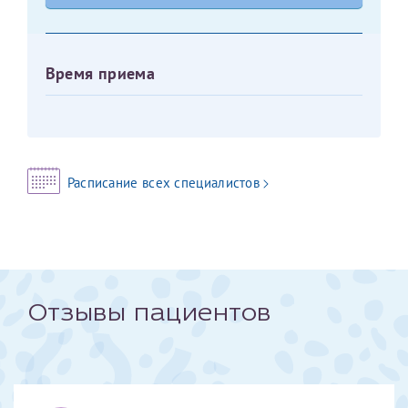
Оставить отзыв
Принимаю условия
Соглашения на обработку
Отчество*
Время приема
персональных данных
Записаться на прием
Дата рождения*
Расписание всех специалистов
Для предоставления в налоговые органы Российской
Федерации, выписать ее на имя:
Фамилия*
Отзывы пациентов
Имя*