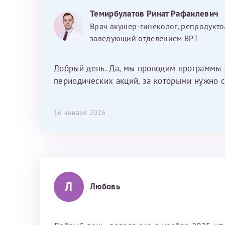
хотелось отметить мед. сестру Сухову
Темирбулатов Ринат Рафаилевич
Наталью Викторовну. Тоже очень
Врач акушер-гинеколог, репродукто
душевный человек. С ней общение
заведующий отделением ВРТ
было, как с давней знакомой, очень
лёгкое и простое. Вообще в данной
клинике весь персонал очень вежливый
Добрый день. Да, мы проводим программы 
и чуткий, прям приятно находиться. Мы
периодических акций, за которыми нужно с
собираемся туда ещё за вторым
ребёнком, и конечно же только к Ринату
16 января 2026
Рафаильевичу, нашему волшебнику, без
каких либо сомнений.
Л
Любовь