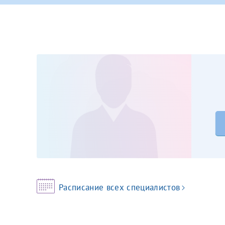
Принимаю усл
Фамилия*
Или введите его имя
Отчество*
Принимаю усл
Фамилия*
Отчество*
Расписание всех специалистов