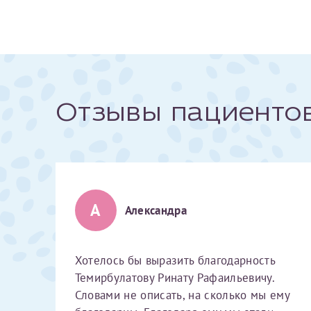
За год/годы
2022
2023
Отзывы пациенто
2024
2025
А
Александра
Телефон*
Хотелось бы выразить благодарность
Темирбулатову Ринату Рафаильевичу.
Словами не описать, на сколько мы ему