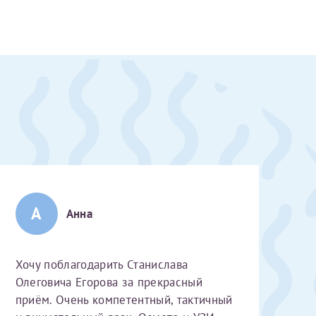
А
Анна
Хочу поблагодарить Станислава
Олеговича Егорова за прекрасный
скан 2-3 страниц паспорта пациента и налогоплательщика* (основной разворот с фотографией, вашими данными и местом выдачи)
приём. Очень компетентный, тактичный