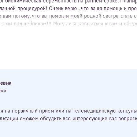
тог биохимическая беременность на раннем сроке. Плани
удачной процедурой! Очень верю , что ваша помощь и пр
вам потому, что вы помогли моей родной сестре стать с
е этим волшебником!!! Могу ли я записаться к вам и обс
еевна
лог
ся на первичный прием или на телемедицинскую консуль
льтации сможем обсудить все интересующие вас вопросы