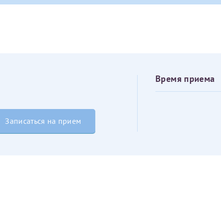
овия
Соглашения на обработку персональных данных
Имя*
Дата рождения*
Запис
овия
Соглашения на обработку персональных данных
Время приема
Записаться на прием
Имя*
ИНН Налогоплательщика*
налогоплательщик, тот, кто будет получать вычет - ФИО налогоплательщика