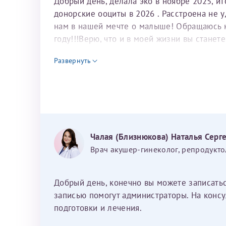
Добрый день, делала эко в ноябре 2025, и
донорские ооциты в 2026 . Расстроена не 
нам в нашей мечте о малыше! Обращаюсь к 
году!!!Верю, что и в моей жизни вы станет
для программы эко
Развернуть
Чалая (Близнюкова) Наталья Серг
Врач акушер-гинеколог, репродукто
Добрый день, конечно вы можете записать
записью помогут администраторы. На консу
подготовки и лечения.