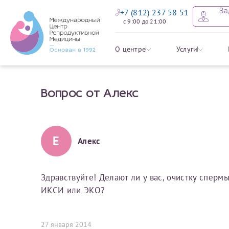
За
+7 (812) 237 58 51
с 9:00 до 21:00
Оставить
Записать
Задать в
Заявление 
О центре
Услуги
налоговых
Вопрос от Алекс
Уважаемые пациенты! 
Ваше имя
Имя*
Мы рады приветст
ответы на интере
органов ознакомьтесь,
социальный налоговый
Мы просим вас не
Е
Алекс
Ознакомить
информацию о сос
Фамилия
Отчество*
анонимность и за
условия мы не см
Здравствуйте! Делают ли у вас, очистку сперм
ИКСИ или ЭКО?
Наши специалист
Электронная почта
Фамилия*
на основе ваших 
Срок подготовки доку
можно скорее.
27 января 2014