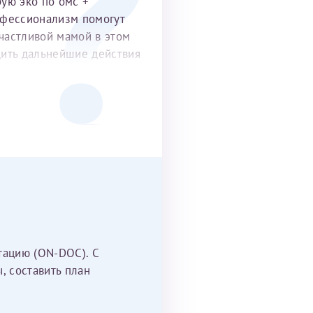
рую эко по омс +
офессионализм помогут
частливой мамой в этом
удить дальнейшие действия
тацию (ON-DOC). С
, составить план