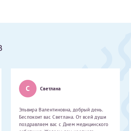
Получение справки
Лично в кассе центра
в
Прислать на эл. почту
Направить справку сразу в ИФНС
(упрощенный порядок возврата НДФЛ с 2024 г.)
С
Светлана
Электронная почта*
Эльвира Валентиновна, добрый день.
Беспокоит вас Светлана. От всей души
поздравляем вас с Днем медицинского