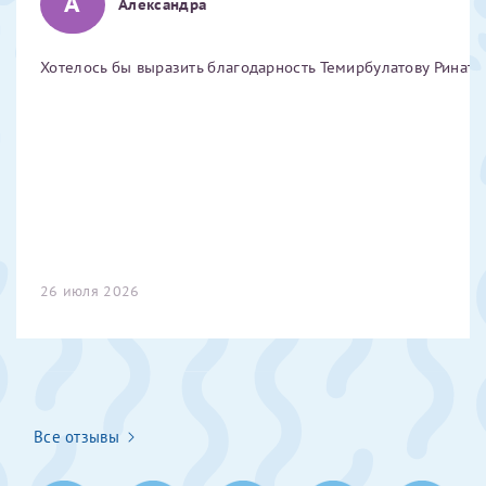
А
Александра
Отчество*
Хотелось бы выразить благодарность Темирбулатову Ринату 
ИНН Налогоплательщика*
налогоплательщик, тот, кто будет получать вычет - ФИО
налогоплательщика
За год/годы
26 июля 2026
2022
2023
2024
2025
Все отзывы