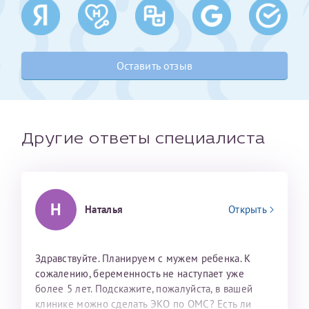
Получение справки
Оставить отзыв
Лично в кассе центра
Прислать на эл. почту
Направить справку сразу в ИФНС
Другие ответы специалиста
(упрощенный порядок возврата НДФЛ с 2024 г.)
Телефон*
Н
Наталья
Открыть
Электронная почта*
Здравствуйте. Планируем с мужем ребенка. К
сожалению, беременность не наступает уже
более 5 лет. Подскажите, пожалуйста, в вашей
скан 2-3 страниц паспорта пациента и
клинике можно сделать ЭКО по ОМС? Есть ли