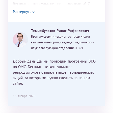
налогоплательщика* (основной разворот с фотографией,
бесплатная консультация репродуктолога? С
уважением, Наталья Баранова.
вашими данными и местом выдачи)
Развернуть
Темирбулатов Ринат Рафаилевич
Александра
Врач акушер-гинеколог, репродуктолог
высшей категории, кандидат медицинских
наук, заведующий отделением ВРТ
Хотелось бы выразить благодарность Темирбулатову
Добрый день. Да, мы проводим программы ЭКО
Ринату Рафаильевичу. Словами не описать, на сколько
по ОМС. Бесплатные консультации
мы ему благодарны. Благодаря ему мы стали
репродуктолога бывают в виде периодических
счастливыми родителями доченьки, которой
акций, за которыми нужно следить на нашем
исполнилось вчера пол года. Ринат Рафаильевич
сайте.
волшебник, который исполнил нашу очень давнюю
мечту. Забеременеть не получалось на протяжении
16 января 2026
10 лет. Потом начались операции по женски
(вылазили кисты на яичниках), после которых мне
сказали, что срочно нужно беременеть, так как я могу
Светлана
Анна
Нажимая кнопку "Отправить" соглашаюсь с
Политикой