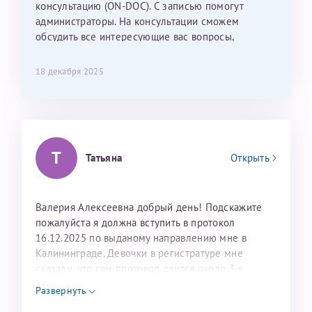
консультацию (ON-DOC). С записью помогут
лёгкое и простое. Вообще в данной клинике весь
администраторы. На консультации сможем
персонал очень вежливый и чуткий, прям приятно
обсудить все интересующие вас вопросы,
находиться. Мы собираемся туда ещё за вторым
составить план подготовки и лечения.
ребёнком, и конечно же только к Ринату
Рафаильевичу, нашему волшебнику, без каких либо
18 декабря 2025
сомнений.
Темирбулатов Ринат Рафаилевич
Репродуктологи
Т
Татьяна
Открыть
26 июля 2026
Валерия Алексеевна добрый день! Подскажите
пожалуйста я должна вступить в протокол
16.12.2025 по выданому направлению мне в
Калининграде. Девочки в регистратуре мне
сказали, что сам протокол длится около 3-х
недель и 3 недели я должна находится в Питере.
Развернуть
Можно мне новый год провести в Калининграде и